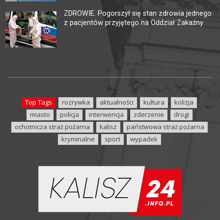
ZDROWIE. Pogorszył się stan zdrowia jednego
z pacjentów przyjętego na Oddział Zakaźny
Top Tags
rozrywka
aktualności
kultura
kolizja
miasto
policja
interwencja
zderzenie
drogi
ochotnicza straż pożarna
kalisz
państwowa straż pożarna
kryminalne
sport
wypadek