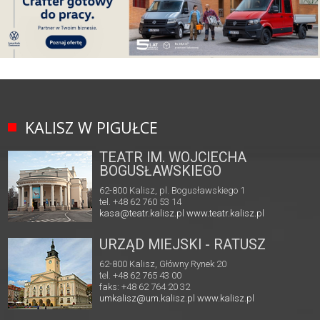
KALISZ W PIGUŁCE
TEATR IM. WOJCIECHA
BOGUSŁAWSKIEGO
62-800 Kalisz, pl. Bogusławskiego 1
tel. +48 62 760 53 14
kasa@teatr.kalisz.pl
www.teatr.kalisz.pl
URZĄD MIEJSKI - RATUSZ
62-800 Kalisz, Główny Rynek 20
tel. +48 62 765 43 00
faks: +48 62 764 20 32
umkalisz@um.kalisz.pl
www.kalisz.pl