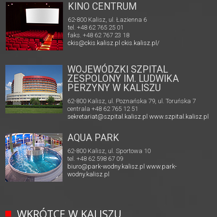
KINO CENTRUM
62-800 Kalisz, ul. Łazienna 6
tel. +48 62 765 25 01
faks. +48 62 767 23 18
ckis@ckis.kalisz.pl
ckis.kalisz.pl/
WOJEWÓDZKI SZPITAL
ZESPOLONY IM. LUDWIKA
PERZYNY W KALISZU
62-800 Kalisz, ul. Poznańska 79, ul. Toruńska 7
centrala +48 62 765 12 51
sekretariat@szpital.kalisz.pl
www.szpital.kalisz.pl
AQUA PARK
62-800 Kalisz, ul. Sportowa 10
tel. +48 62 598 67 09
biuro@park-wodny.kalisz.pl
www.park-
wodny.kalisz.pl
WKRÓTCE W KALISZU