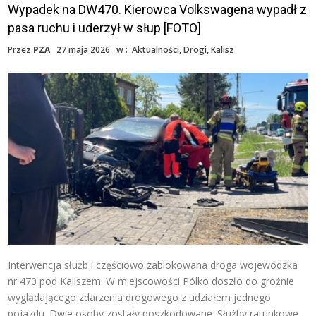
Wypadek na DW470. Kierowca Volkswagena wypadł z
pasa ruchu i uderzył w słup [FOTO]
Przez
PZA
27 maja 2026
w :
Aktualności
,
Drogi
,
Kalisz
Interwencja służb i częściowo zablokowana droga wojewódzka
nr 470 pod Kaliszem. W miejscowości Pólko doszło do groźnie
wyglądającego zdarzenia drogowego z udziałem jednego
pojazdu. Dwie osoby zostały poszkodowane. Służby ratunkowe