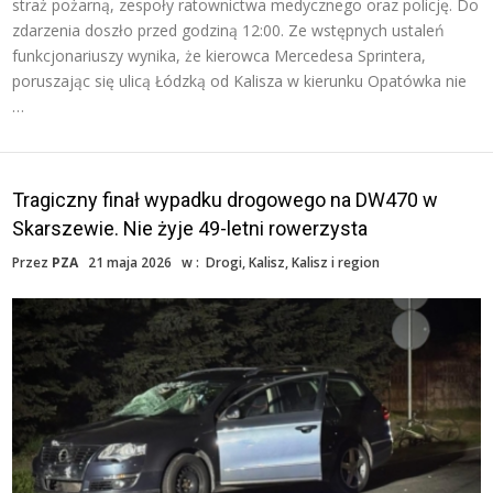
straż pożarną, zespoły ratownictwa medycznego oraz policję. Do
zdarzenia doszło przed godziną 12:00. Ze wstępnych ustaleń
funkcjonariuszy wynika, że kierowca Mercedesa Sprintera,
poruszając się ulicą Łódzką od Kalisza w kierunku Opatówka nie
…
Tragiczny finał wypadku drogowego na DW470 w
Skarszewie. Nie żyje 49-letni rowerzysta
Przez
PZA
21 maja 2026
w :
Drogi
,
Kalisz
,
Kalisz i region