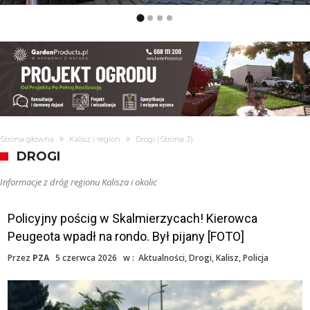
Strona główna
Kalisz i region
Drogi
(Strona 3)
DROGI
Informacje z dróg regionu Kalisza i okolic
Policyjny pościg w Skalmierzycach! Kierowca
Peugeota wpadł na rondo. Był pijany [FOTO]
Przez
PZA
5 czerwca 2026
w :
Aktualności
,
Drogi
,
Kalisz
,
Policja