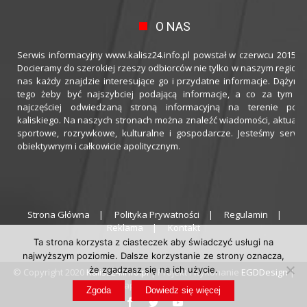
O NAS
Serwis informacyjny www.kalisz24.info.pl powstał w czerwcu 2015 ro
Docieramy do szerokiej rzeszy odbiorców nie tylko w naszym regioni
nas każdy znajdzie interesujące go i przydatne informacje. Dążymy
tego żeby być najszybciej podającą informacje, a co za tym idz
najczęściej odwiedzaną stroną informacyjną na terenie powi
kaliskiego. Na naszych stronach można znaleźć wiadomości, aktualno
sportowe, rozrywkowe, kulturalne i gospodarcze. Jesteśmy serwi
obiektywnym i całkowicie apolitycznym.
Strona Główna
Polityka Prywatności
Regulamin
Reklama
Kontakt
Ta strona korzysta z ciasteczek aby świadczyć usługi na
najwyższym poziomie. Dalsze korzystanie ze strony oznacza,
że zgadzasz się na ich użycie.
© Copyright 2020
Kalisz24.info.pl
| Projekt i wykonanie
EGDDesign
|
Hosting zapewnia
thecamels.org
Zgoda
Dowiedz się więcej