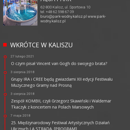
62-800 Kalisz, ul. Sportowa 10
tel. +48 62 598 67 09
biuro@park-wodny.kalisz.pl
www.park-
wodny.kalisz.pl
WKRÓTCE W KALISZU
27 lutego 2021
O czym pisał Vincent van Gogh do swojego brata?
3 sierpnia 2018
Grupy IRA i CREE będą gwiazdami XII edycji Festiwalu
Muzycznego Gramy nad Prosną
3 sierpnia 2018
Zespół KOMBII, czyli Grzegorz Skawiński i Waldemar
Tkaczyk z koncertem na Polach Marsowych
7 maja 2018
25. Międzynarodowy Festiwal Artystycznych Działań
Ulicznych LA STRADA. [PROGRAM]