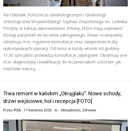
Na Oddziale Położniczo-Ginekologicznym i Ginekologii
Onkologicznej Wojewódzkiego Szpitala Zespolonego im. Ludwika
Perzyny w Kaliszu wprowadzono zmiany, które mają usprawnić
dostęp pacjentek do leczenia zabiegowego. Nowe rozwiązania
obejmują m.in. regularne konsultacje oraz zwiększenie liczby
wykonywanych operacji. Od teraz w każdy wtorek od godziny
11:30 specjaliści prowadzą konsultacje zabiegowe. Obejmują one
m.in. diagnostykę i kwalifikację do leczenia takich schorzeń jak
mięśniaki macicy, …
Trwa remont w kaliskim „Okrąglaku”. Nowe schody,
drzwi wejściowe, hol i recepcja [FOTO]
Przez
PZA
17 kwietnia 2026
w :
Aktualności
,
Zdrowie