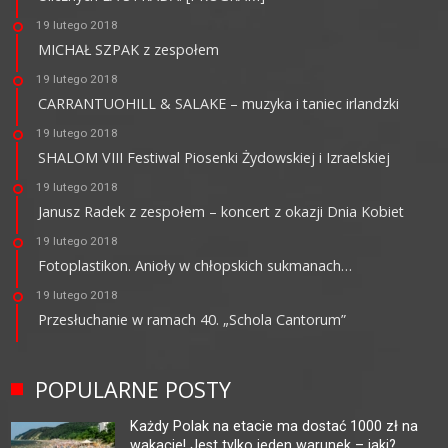
19 lutego 2018
MICHAŁ SZPAK z zespołem
19 lutego 2018
CARRANTUOHILL & SALAKE – muzyka i taniec irlandzki
19 lutego 2018
SHALOM VIII Festiwal Piosenki Żydowskiej i Izraelskiej
19 lutego 2018
Janusz Radek z zespołem – koncert z okazji Dnia Kobiet
19 lutego 2018
Fotoplastikon. Anioły w chłopskich sukmanach…
19 lutego 2018
Przesłuchanie w ramach 40. „Schola Cantorum”
POPULARNE POSTY
Każdy Polak na etacie ma dostać 1000 zł na
wakacje! Jest tylko jeden warunek – jaki?