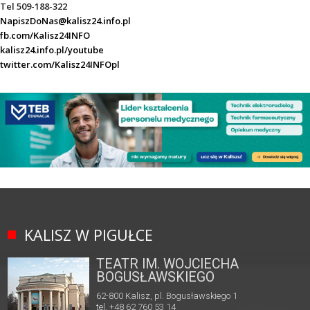
Tel 509-188-322
NapiszDoNas@kalisz24.info.pl
fb.com/Kalisz24INFO
kalisz24.info.pl/youtube
twitter.com/Kalisz24INFOpl
KALISZ W PIGUŁCE
TEATR IM. WOJCIECHA
BOGUSŁAWSKIEGO
62-800 Kalisz, pl. Bogusławskiego 1
tel. +48 62 760 53 14