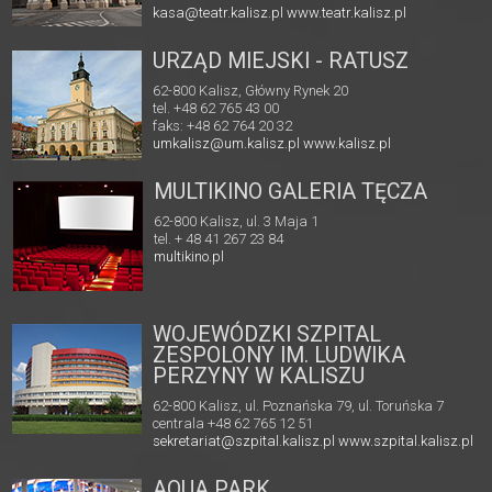
kasa@teatr.kalisz.pl
www.teatr.kalisz.pl
URZĄD MIEJSKI - RATUSZ
62-800 Kalisz, Główny Rynek 20
tel. +48 62 765 43 00
faks: +48 62 764 20 32
umkalisz@um.kalisz.pl
www.kalisz.pl
MULTIKINO GALERIA TĘCZA
62-800 Kalisz, ul. 3 Maja 1
tel. + 48 41 267 23 84
multikino.pl
WOJEWÓDZKI SZPITAL
ZESPOLONY IM. LUDWIKA
PERZYNY W KALISZU
62-800 Kalisz, ul. Poznańska 79, ul. Toruńska 7
centrala +48 62 765 12 51
sekretariat@szpital.kalisz.pl
www.szpital.kalisz.pl
AQUA PARK