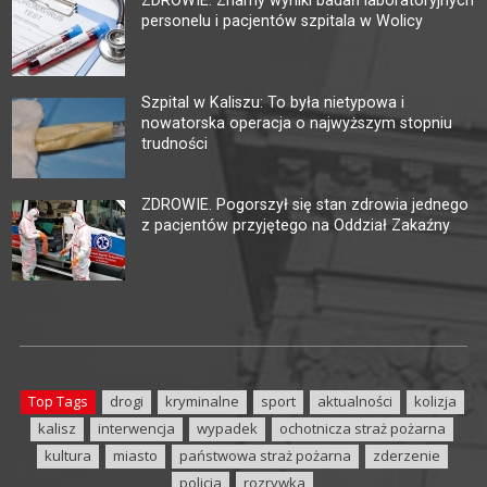
ZDROWIE. Znamy wyniki badań laboratoryjnych
personelu i pacjentów szpitala w Wolicy
Szpital w Kaliszu: To była nietypowa i
nowatorska operacja o najwyższym stopniu
trudności
ZDROWIE. Pogorszył się stan zdrowia jednego
z pacjentów przyjętego na Oddział Zakaźny
Top Tags
drogi
kryminalne
sport
aktualności
kolizja
kalisz
interwencja
wypadek
ochotnicza straż pożarna
kultura
miasto
państwowa straż pożarna
zderzenie
policja
rozrywka