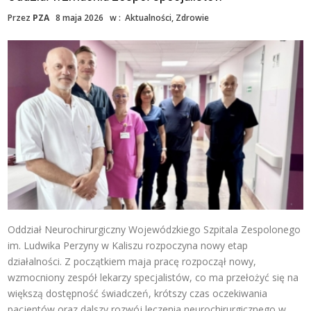
Przez
PZA
8 maja 2026
w :
Aktualności
,
Zdrowie
Oddział Neurochirurgiczny Wojewódzkiego Szpitala Zespolonego
im. Ludwika Perzyny w Kaliszu rozpoczyna nowy etap
działalności. Z początkiem maja pracę rozpoczął nowy,
wzmocniony zespół lekarzy specjalistów, co ma przełożyć się na
większą dostępność świadczeń, krótszy czas oczekiwania
pacjentów oraz dalszy rozwój leczenia neurochirurgicznego w