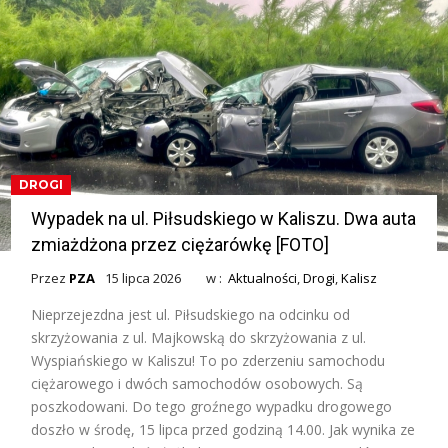
DROGI
Wypadek na ul. Piłsudskiego w Kaliszu. Dwa auta
zmiażdżona przez ciężarówkę [FOTO]
Przez
PZA
15 lipca 2026
w :
Aktualności
,
Drogi
,
Kalisz
Nieprzejezdna jest ul. Piłsudskiego na odcinku od
skrzyżowania z ul. Majkowską do skrzyżowania z ul.
Wyspiańskiego w Kaliszu! To po zderzeniu samochodu
ciężarowego i dwóch samochodów osobowych. Są
poszkodowani. Do tego groźnego wypadku drogowego
doszło w środę, 15 lipca przed godziną 14.00. Jak wynika ze