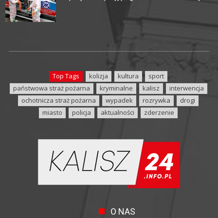
Top Tags
kolizja
kultura
sport
państwowa straż pożarna
kryminalne
kalisz
interwencja
ochotnicza straż pożarna
wypadek
rozrywka
drogi
miasto
policja
aktualności
zderzenie
O NAS