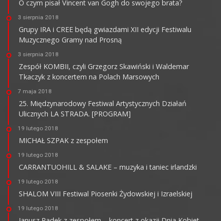
O czym pisał Vincent van Gogh do swojego brata?
3 sierpnia 2018
Grupy IRA i CREE będą gwiazdami XII edycji Festiwalu
Muzycznego Gramy nad Prosną
3 sierpnia 2018
Zespół KOMBII, czyli Grzegorz Skawiński i Waldemar
Tkaczyk z koncertem na Polach Marsowych
7 maja 2018
25. Międzynarodowy Festiwal Artystycznych Działań
Ulicznych LA STRADA. [PROGRAM]
19 lutego 2018
MICHAŁ SZPAK z zespołem
19 lutego 2018
CARRANTUOHILL & SALAKE – muzyka i taniec irlandzki
19 lutego 2018
SHALOM VIII Festiwal Piosenki Żydowskiej i Izraelskiej
19 lutego 2018
Janusz Radek z zespołem – koncert z okazji Dnia Kobiet