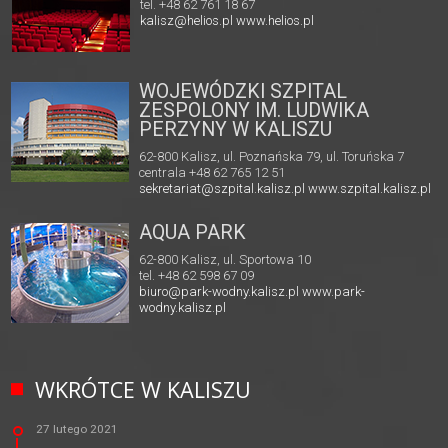
tel. +48 62 761 18 67
kalisz@helios.pl
www.helios.pl
WOJEWÓDZKI SZPITAL
ZESPOLONY IM. LUDWIKA
PERZYNY W KALISZU
62-800 Kalisz, ul. Poznańska 79, ul. Toruńska 7
centrala +48 62 765 12 51
sekretariat@szpital.kalisz.pl
www.szpital.kalisz.pl
AQUA PARK
62-800 Kalisz, ul. Sportowa 10
tel. +48 62 598 67 09
biuro@park-wodny.kalisz.pl
www.park-
wodny.kalisz.pl
WKRÓTCE W KALISZU
27 lutego 2021