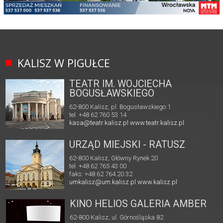
KALISZ W PIGUŁCE
TEATR IM. WOJCIECHA
BOGUSŁAWSKIEGO
62-800 Kalisz, pl. Bogusławskiego 1
tel. +48 62 760 53 14
kasa@teatr.kalisz.pl
www.teatr.kalisz.pl
URZĄD MIEJSKI - RATUSZ
62-800 Kalisz, Główny Rynek 20
tel. +48 62 765 43 00
faks: +48 62 764 20 32
umkalisz@um.kalisz.pl
www.kalisz.pl
KINO HELIOS GALERIA AMBER
62-800 Kalisz, ul. Górnośląska 82