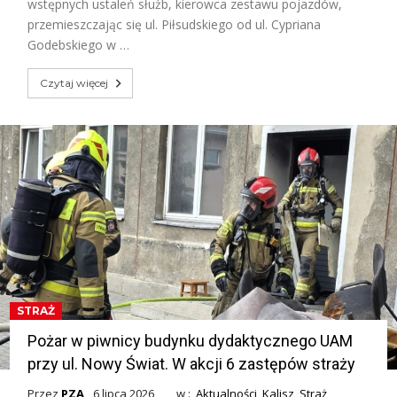
wstępnych ustaleń służb, kierowca zestawu pojazdów,
przemieszczając się ul. Piłsudskiego od ul. Cypriana
Godebskiego w …
Czytaj więcej
STRAŻ
Pożar w piwnicy budynku dydaktycznego UAM
przy ul. Nowy Świat. W akcji 6 zastępów straży
Przez
PZA
6 lipca 2026
w :
Aktualności
,
Kalisz
,
Straż