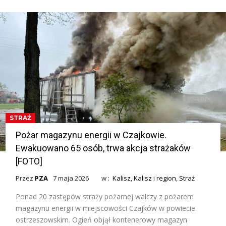
STRAŻ
Pożar magazynu energii w Czajkowie.
Ewakuowano 65 osób, trwa akcja strażaków
[FOTO]
Przez
PZA
7 maja 2026
w :
Kalisz
,
Kalisz i region
,
Straż
Ponad 20 zastępów straży pożarnej walczy z pożarem
magazynu energii w miejscowości Czajków w powiecie
ostrzeszowskim. Ogień objął kontenerowy magazyn