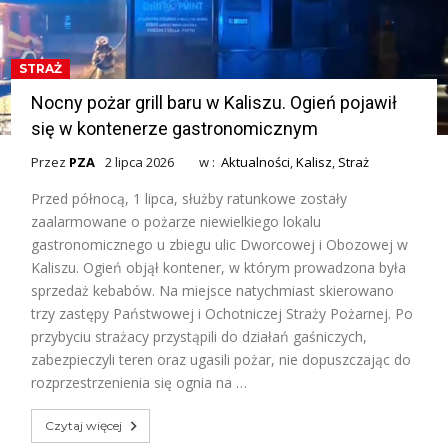
STRAŻ
Nocny pożar grill baru w Kaliszu. Ogień pojawił
się w kontenerze gastronomicznym
Przez
PZA
2 lipca 2026
w :
Aktualności
,
Kalisz
,
Straż
Przed północą, 1 lipca, służby ratunkowe zostały
zaalarmowane o pożarze niewielkiego lokalu
gastronomicznego u zbiegu ulic Dworcowej i Obozowej w
Kaliszu. Ogień objął kontener, w którym prowadzona była
sprzedaż kebabów. Na miejsce natychmiast skierowano
trzy zastępy Państwowej i Ochotniczej Straży Pożarnej. Po
przybyciu strażacy przystąpili do działań gaśniczych,
zabezpieczyli teren oraz ugasili pożar, nie dopuszczając do
rozprzestrzenienia się ognia na …
Czytaj więcej