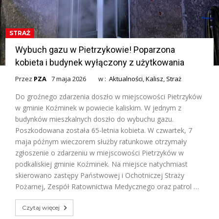
STRAŻ
Wybuch gazu w Pietrzykowie! Poparzona
kobieta i budynek wyłączony z użytkowania
Przez
PZA
7 maja 2026
w :
Aktualności
,
Kalisz
,
Straż
Do groźnego zdarzenia doszło w miejscowości Pietrzyków
w gminie Koźminek w powiecie kaliskim. W jednym z
budynków mieszkalnych doszło do wybuchu gazu.
Poszkodowana została 65-letnia kobieta. W czwartek, 7
maja późnym wieczorem służby ratunkowe otrzymały
zgłoszenie o zdarzeniu w miejscowości Pietrzyków w
podkaliskiej gminie Koźminek. Na miejsce natychmiast
skierowano zastępy Państwowej i Ochotniczej Straży
Pożarnej, Zespół Ratownictwa Medycznego oraz patrol …
Czytaj więcej