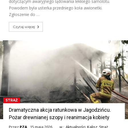
dotyczącym awaryjnego lądowania lekkiego samolotu.
Powodem była usterka przedniego koła awionetki.
Zgłoszenie do …
Czytaj więcej
STRAŻ
Dramatyczna akcja ratunkowa w Jagodzińcu.
Pożar drewnianej szopy i reanimacja kobiety
Przez
PZA
15 maja 2026
w :
Aktualności
,
Kalisz
,
Straż