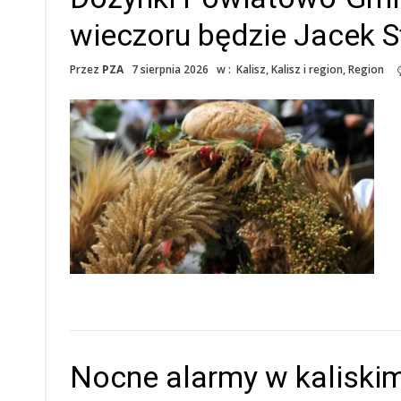
wieczoru będzie Jacek 
Przez
PZA
7 sierpnia 2026
w :
Kalisz
,
Kalisz i region
,
Region
Nocne alarmy w kaliski