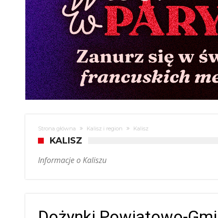
Strona główna
Kalisz i region
Kalisz
KALISZ
Informacje o Kaliszu
Dożynki Powiatowo-Gmi