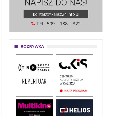
NAPISZ DO NAS!
kontakt@kalisz24.info.pl
TEL. 509 – 188 – 322
ROZRYWKA