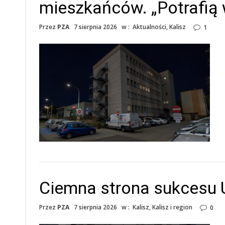
mieszkańców. „Potrafią
Przez
PZA
7 sierpnia 2026
w :
Aktualności
,
Kalisz
1
Ciemna strona sukcesu U
Przez
PZA
7 sierpnia 2026
w :
Kalisz
,
Kalisz i region
0