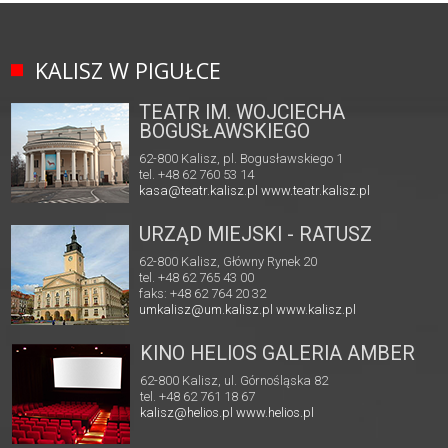
KALISZ W PIGUŁCE
TEATR IM. WOJCIECHA
BOGUSŁAWSKIEGO
62-800 Kalisz, pl. Bogusławskiego 1
tel. +48 62 760 53 14
kasa@teatr.kalisz.pl
www.teatr.kalisz.pl
URZĄD MIEJSKI - RATUSZ
62-800 Kalisz, Główny Rynek 20
tel. +48 62 765 43 00
faks: +48 62 764 20 32
umkalisz@um.kalisz.pl
www.kalisz.pl
KINO HELIOS GALERIA AMBER
62-800 Kalisz, ul. Górnośląska 82
tel. +48 62 761 18 67
kalisz@helios.pl
www.helios.pl