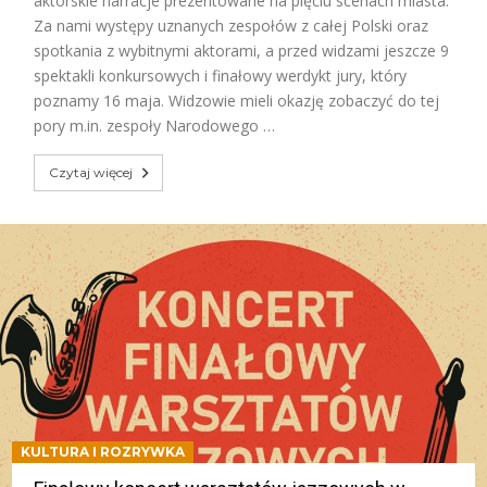
aktorskie narracje prezentowane na pięciu scenach miasta.
Za nami występy uznanych zespołów z całej Polski oraz
spotkania z wybitnymi aktorami, a przed widzami jeszcze 9
spektakli konkursowych i finałowy werdykt jury, który
poznamy 16 maja. Widzowie mieli okazję zobaczyć do tej
pory m.in. zespoły Narodowego …
Czytaj więcej
KULTURA I ROZRYWKA