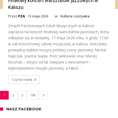
Finałowy koncert warsztatów jazzowych w
Kaliszu
Przez
PZA
13 maja 2026
w :
Kultura i rozrywka
Zespół Państwowych Szkół Muzycznych w Kaliszu
zaprasza na koncert finałowy warsztatów jazzowych, który
odbędzie się w niedzielę, 17 maja 2026 roku, o godz. 17.00
w sali koncertowej szkoły muzycznej w Kaliszu. Warsztaty
prowadzą wybitni muzycy polskiej sceny jazzowej: Michał
Kapczuk, Joanna Gajda, Piotr Jankowski oraz Maciej
Kociński – artyści od lat związani z tworzeniem i
wykonywaniem muzyki jazzowej, a także …
Czytaj więcej
1
2
3
196
NASZ FACEBOOK