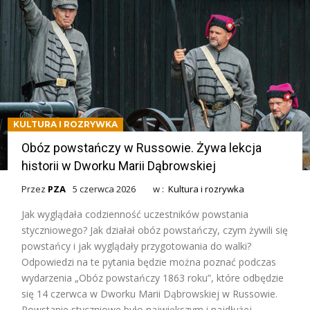
KULTURA I ROZRYWKA
Obóz powstańczy w Russowie. Żywa lekcja
historii w Dworku Marii Dąbrowskiej
Przez
PZA
5 czerwca 2026
w :
Kultura i rozrywka
Jak wyglądała codzienność uczestników powstania
styczniowego? Jak działał obóz powstańczy, czym żywili się
powstańcy i jak wyglądały przygotowania do walki?
Odpowiedzi na te pytania będzie można poznać podczas
wydarzenia „Obóz powstańczy 1863 roku”, które odbędzie
się 14 czerwca w Dworku Marii Dąbrowskiej w Russowie.
Powstanie styczniowe było największym i najdłużej