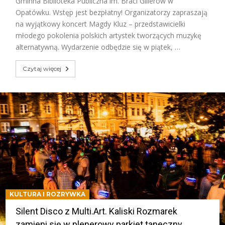
Gminna Biblioteka Publiczna im. Braci Gillerów w
Opatówku. Wstęp jest bezpłatny! Organizatorzy zapraszają
na wyjątkowy koncert Magdy Kluz – przedstawicielki
młodego pokolenia polskich artystek tworzących muzykę
alternatywną. Wydarzenie odbędzie się w piątek, …
Czytaj więcej
KULTURA I ROZRYWKA
Silent Disco z Multi.Art. Kaliski Rozmarek
zamieni się w plenerowy parkiet taneczny