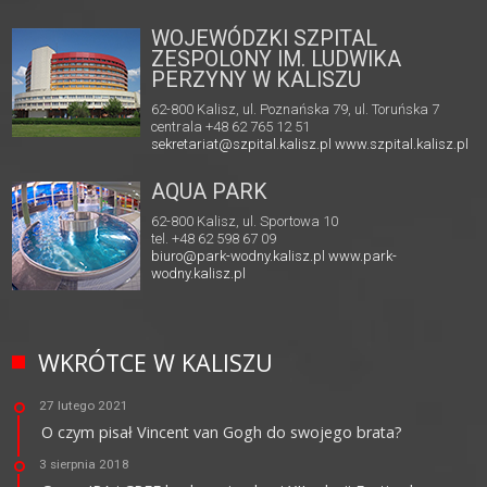
WOJEWÓDZKI SZPITAL
ZESPOLONY IM. LUDWIKA
PERZYNY W KALISZU
62-800 Kalisz, ul. Poznańska 79, ul. Toruńska 7
centrala +48 62 765 12 51
sekretariat@szpital.kalisz.pl
www.szpital.kalisz.pl
AQUA PARK
62-800 Kalisz, ul. Sportowa 10
tel. +48 62 598 67 09
biuro@park-wodny.kalisz.pl
www.park-
wodny.kalisz.pl
WKRÓTCE W KALISZU
27 lutego 2021
O czym pisał Vincent van Gogh do swojego brata?
3 sierpnia 2018