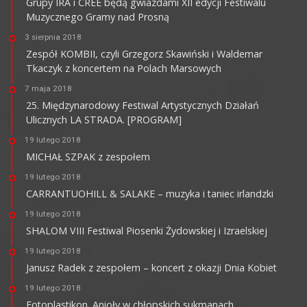
Grupy IRA i CREE będą gwiazdami XII edycji Festiwalu
Muzycznego Gramy nad Prosną
3 sierpnia 2018
Zespół KOMBII, czyli Grzegorz Skawiński i Waldemar
Tkaczyk z koncertem na Polach Marsowych
7 maja 2018
25. Międzynarodowy Festiwal Artystycznych Działań
Ulicznych LA STRADA. [PROGRAM]
19 lutego 2018
MICHAŁ SZPAK z zespołem
19 lutego 2018
CARRANTUOHILL & SALAKE – muzyka i taniec irlandzki
19 lutego 2018
SHALOM VIII Festiwal Piosenki Żydowskiej i Izraelskiej
19 lutego 2018
Janusz Radek z zespołem – koncert z okazji Dnia Kobiet
19 lutego 2018
Fotoplastikon. Anioły w chłopskich sukmanach…