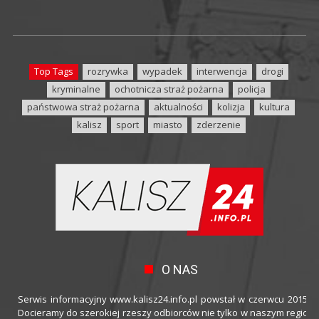
Top Tags
rozrywka
wypadek
interwencja
drogi
kryminalne
ochotnicza straż pożarna
policja
państwowa straż pożarna
aktualności
kolizja
kultura
kalisz
sport
miasto
zderzenie
O NAS
Serwis informacyjny www.kalisz24.info.pl powstał w czerwcu 2015 ro
Docieramy do szerokiej rzeszy odbiorców nie tylko w naszym regioni