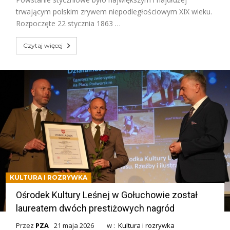
trwającym polskim zrywem niepodległościowym XIX wieku.
Rozpoczęte 22 stycznia 1863 …
Czytaj więcej
KULTURA I ROZRYWKA
Ośrodek Kultury Leśnej w Gołuchowie został
laureatem dwóch prestiżowych nagród
Przez
PZA
21 maja 2026
w :
Kultura i rozrywka