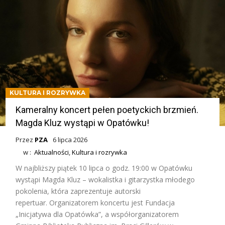
KULTURA I ROZRYWKA
Kameralny koncert pełen poetyckich brzmień.
Magda Kluz wystąpi w Opatówku!
Przez
PZA
6 lipca 2026
w :
Aktualności
,
Kultura i rozrywka
W najbliższy piątek 10 lipca o godz. 19:00 w Opatówku
wystąpi Magda Kluz – wokalistka i gitarzystka młodego
pokolenia, która zaprezentuje autorski
repertuar. Organizatorem koncertu jest Fundacja
„Inicjatywa dla Opatówka”, a współorganizatorem