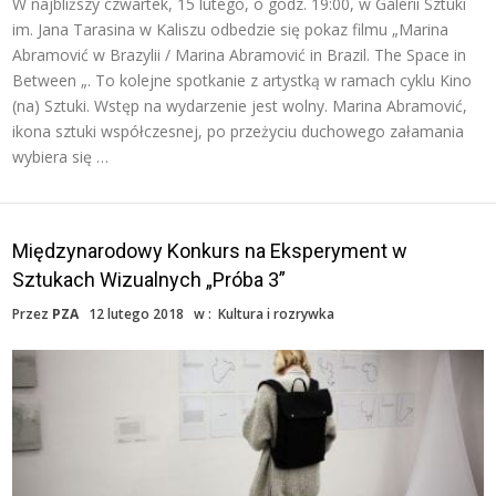
W najbliższy czwartek, 15 lutego, o godz. 19:00, w Galerii Sztuki
im. Jana Tarasina w Kaliszu odbedzie się pokaz filmu „Marina
Abramović w Brazylii / Marina Abramović in Brazil. The Space in
Between „. To kolejne spotkanie z artystką w ramach cyklu Kino
(na) Sztuki. Wstęp na wydarzenie jest wolny. Marina Abramović,
ikona sztuki współczesnej, po przeżyciu duchowego załamania
wybiera się …
Międzynarodowy Konkurs na Eksperyment w
Sztukach Wizualnych „Próba 3”
Przez
PZA
12 lutego 2018
w :
Kultura i rozrywka