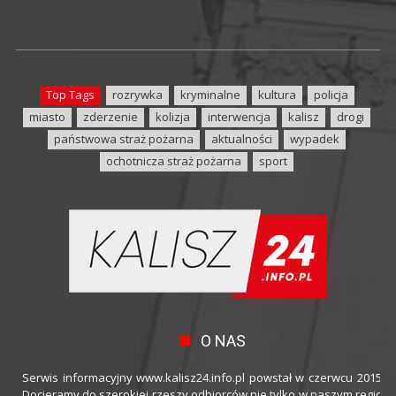
Top Tags
rozrywka
kryminalne
kultura
policja
miasto
zderzenie
kolizja
interwencja
kalisz
drogi
państwowa straż pożarna
aktualności
wypadek
ochotnicza straż pożarna
sport
O NAS
Serwis informacyjny www.kalisz24.info.pl powstał w czerwcu 2015 ro
Docieramy do szerokiej rzeszy odbiorców nie tylko w naszym regioni