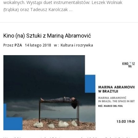
wokalnych. Wystąpi duet instrumentalistów: Leszek Wolniak
(trąbka) oraz Tadeusz Karolczak …
Kino (na) Sztuki z Mariną Abramović
Przez
PZA
14 lutego 2018
w :
Kultura i rozrywka