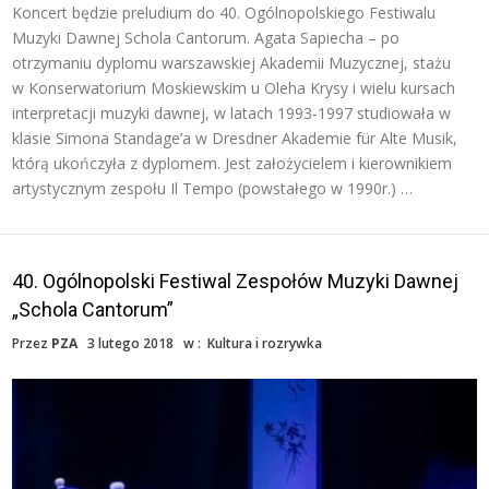
Koncert będzie preludium do 40. Ogólnopolskiego Festiwalu
Muzyki Dawnej Schola Cantorum. Agata Sapiecha – po
otrzymaniu dyplomu warszawskiej Akademii Muzycznej, stażu
w Konserwatorium Moskiewskim u Oleha Krysy i wielu kursach
interpretacji muzyki dawnej, w latach 1993-1997 studiowała w
klasie Simona Standage’a w Dresdner Akademie für Alte Musik,
którą ukończyła z dyplomem. Jest założycielem i kierownikiem
artystycznym zespołu Il Tempo (powstałego w 1990r.) …
40. Ogólnopolski Festiwal Zespołów Muzyki Dawnej
„Schola Cantorum”
Przez
PZA
3 lutego 2018
w :
Kultura i rozrywka