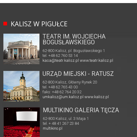
KALISZ W PIGUŁCE
TEATR IM. WOJCIECHA
BOGUSŁAWSKIEGO
62-800 Kalisz, pl. Bogusławskiego 1
tel. +48 62 760 53 14
kasa@teatr.kalisz.pl
www.teatr.kalisz.pl
URZĄD MIEJSKI - RATUSZ
62-800 Kalisz, Główny Rynek 20
tel. +48 62 765 43 00
faks: +48 62 764 20 32
umkalisz@um.kalisz.pl
www.kalisz.pl
MULTIKINO GALERIA TĘCZA
62-800 Kalisz, ul. 3 Maja 1
tel. + 48 41 267 23 84
multikino.pl