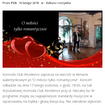
Przez
PZA
16 lutego 2018
w :
Kultura i rozrywka
Komoda Club Residence zaprasza na wieczór w klimacie
walentynkowym pt.”O miłości tylko romantycznie”. Koncert
odbędzie się dnia 17 lutego (sobota), o godz. 18.00, na Sali
Kryształowej Komoda Club Residence przy ul. Niecałej 6a. W
programie znajdą się najpiękniejsze standardy muzyczne w
opracowaniu na trąbkę i gitarę klasyczną. Nie zabraknie wykonań