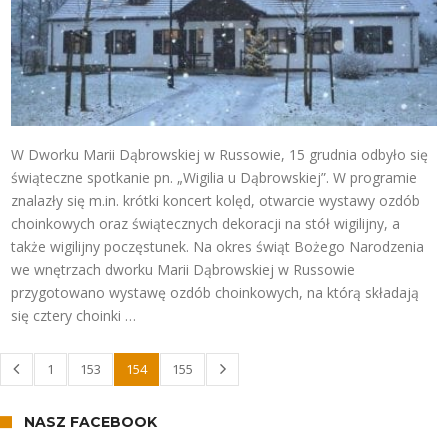
W Dworku Marii Dąbrowskiej w Russowie, 15 grudnia odbyło się
świąteczne spotkanie pn. „Wigilia u Dąbrowskiej”. W programie
znalazły się m.in. krótki koncert kolęd, otwarcie wystawy ozdób
choinkowych oraz świątecznych dekoracji na stół wigilijny, a
także wigilijny poczęstunek. Na okres świąt Bożego Narodzenia
we wnętrzach dworku Marii Dąbrowskiej w Russowie
przygotowano wystawę ozdób choinkowych, na którą składają
się cztery choinki …
1
153
154
155
NASZ FACEBOOK