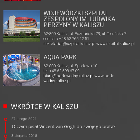
WOJEWÓDZKI SZPITAL
ZESPOLONY IM. LUDWIKA
PERZYNY W KALISZU
62-800 Kalisz, ul. Poznańska 79, ul. Toruńska 7
centrala +48 62 765 12 51
sekretariat@szpital.kalisz.pl
www.szpital.kalisz.pl
AQUA PARK
62-800 Kalisz, ul. Sportowa 10
tel. +48 62 598 67 09
biuro@park-wodny.kalisz.pl
www.park-
wodny.kalisz.pl
WKRÓTCE W KALISZU
27 lutego 2021
O czym pisał Vincent van Gogh do swojego brata?
3 sierpnia 2018