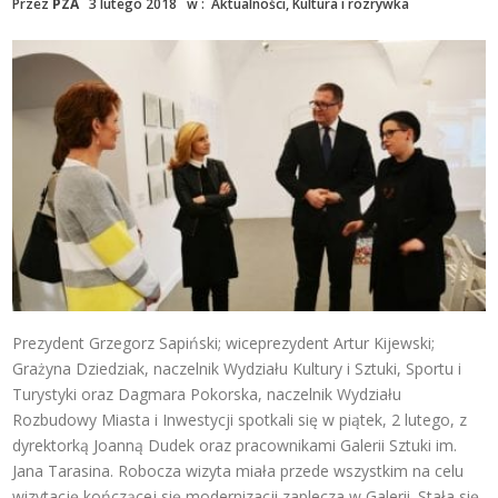
Przez
PZA
3 lutego 2018
w :
Aktualności
,
Kultura i rozrywka
Prezydent Grzegorz Sapiński; wiceprezydent Artur Kijewski;
Grażyna Dziedziak, naczelnik Wydziału Kultury i Sztuki, Sportu i
Turystyki oraz Dagmara Pokorska, naczelnik Wydziału
Rozbudowy Miasta i Inwestycji spotkali się w piątek, 2 lutego, z
dyrektorką Joanną Dudek oraz pracownikami Galerii Sztuki im.
Jana Tarasina. Robocza wizyta miała przede wszystkim na celu
wizytację kończącej się modernizacji zaplecza w Galerii. Stała się