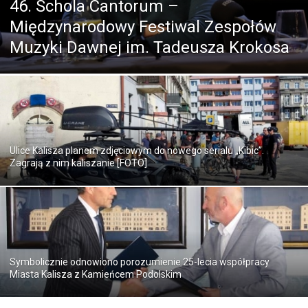
46. Schola Cantorum –
Międzynarodowy Festiwal Zespołów
Muzyki Dawnej im. Tadeusza Krokosa
Ulice Kalisza planem zdjęciowym do nowego serialu „Kibic”.
Zagrają z nim kaliszanie [FOTO]
Symbolicznie odnowiono porozumienie 25-lecia współpracy
Miasta Kalisza z Kamieńcem Podolskim