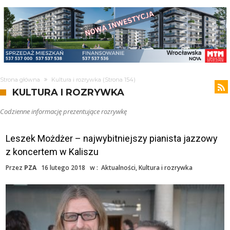
Strona główna
Kultura i rozrywka
(Strona 154)
KULTURA I ROZRYWKA
Codzienne informację prezentujące rozrywkę
Leszek Możdżer – najwybitniejszy pianista jazzowy
z koncertem w Kaliszu
Przez
PZA
16 lutego 2018
w :
Aktualności
,
Kultura i rozrywka