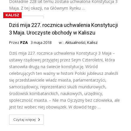
Dokładnie 228 lat temu została uchwalona Konstytucja 3
Maja. Z tej okazji, na Głównym Rynku …
KALISZ
Czytaj więcej
Dziś mija 227. rocznica uchwalenia Konstytucji
3 Maja. Uroczyste obchody w Kaliszu
Przez
PZA
3 maja 2018
w :
Aktualności
,
Kalisz
Dziś mija 227. rocznica uchwalenia Konstytucji 3 Maja –
ustawy rządowej przyjętej przez Sejm Czteroletni, która
stanowiła drugą na świecie konstytucję. Wśród
celebrujących ten ważny w historii Polski jubileusz znaleźli
się przedstawiciele władz miasta, parlamentarzyści,
samorządowcy, reprezentanci służb mundurowych,
środowisk kombatanckich, naukowych, urzędnicy,
społeczność miasta. – Nie ma Ojczyzny bez człowieka, ale
jest też wobec niej obowiązek. W dowód tego …
Czytaj więcej