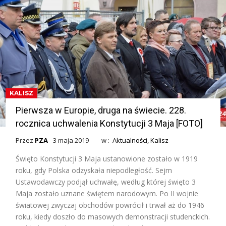
KALISZ
Pierwsza w Europie, druga na świecie. 228.
rocznica uchwalenia Konstytucji 3 Maja [FOTO]
Przez
PZA
3 maja 2019
w :
Aktualności
,
Kalisz
Święto Konstytucji 3 Maja ustanowione zostało w 1919
roku, gdy Polska odzyskała niepodległość. Sejm
Ustawodawczy podjął uchwałę, według której święto 3
Maja zostało uznane świętem narodowym. Po II wojnie
światowej zwyczaj obchodów powrócił i trwał aż do 1946
roku, kiedy doszło do masowych demonstracji studenckich.