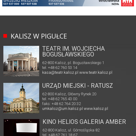
KALISZ W PIGUŁCE
TEATR IM. WOJCIECHA
BOGUSŁAWSKIEGO
62-800 Kalisz, pl. Bogusławskiego 1
tel. +48 62 760 53 14
kasa@teatr.kalisz.pl
www.teatr.kalisz.pl
URZĄD MIEJSKI - RATUSZ
62-800 Kalisz, Główny Rynek 20
tel. +48 62 765 43 00
faks: +48 62 764 20 32
umkalisz@um.kalisz.pl
www.kalisz.pl
KINO HELIOS GALERIA AMBER
62-800 Kalisz, ul. Górnośląska 82
tel. +48 62 761 18 67