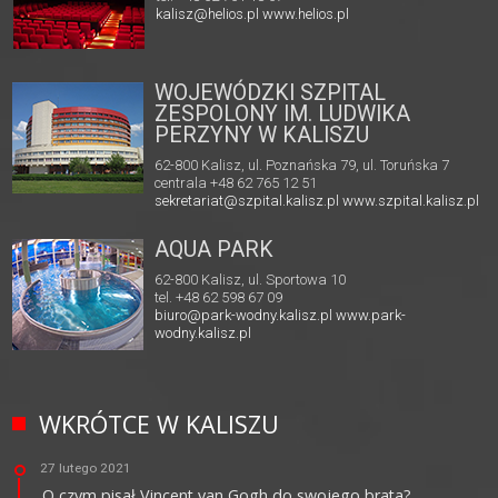
kalisz@helios.pl
www.helios.pl
WOJEWÓDZKI SZPITAL
ZESPOLONY IM. LUDWIKA
PERZYNY W KALISZU
62-800 Kalisz, ul. Poznańska 79, ul. Toruńska 7
centrala +48 62 765 12 51
sekretariat@szpital.kalisz.pl
www.szpital.kalisz.pl
AQUA PARK
62-800 Kalisz, ul. Sportowa 10
tel. +48 62 598 67 09
biuro@park-wodny.kalisz.pl
www.park-
wodny.kalisz.pl
WKRÓTCE W KALISZU
27 lutego 2021
O czym pisał Vincent van Gogh do swojego brata?