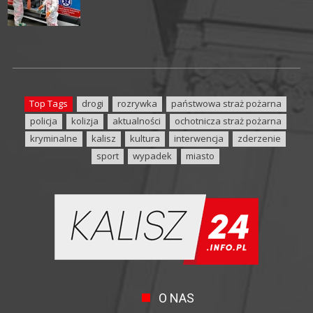
Top Tags
drogi
rozrywka
państwowa straż pożarna
policja
kolizja
aktualności
ochotnicza straż pożarna
kryminalne
kalisz
kultura
interwencja
zderzenie
sport
wypadek
miasto
O NAS