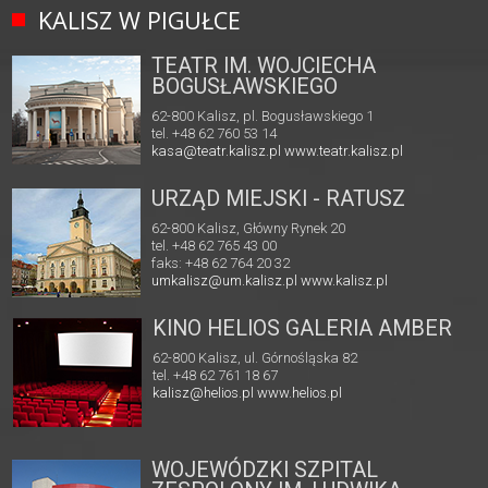
KALISZ W PIGUŁCE
TEATR IM. WOJCIECHA
BOGUSŁAWSKIEGO
62-800 Kalisz, pl. Bogusławskiego 1
tel. +48 62 760 53 14
kasa@teatr.kalisz.pl
www.teatr.kalisz.pl
URZĄD MIEJSKI - RATUSZ
62-800 Kalisz, Główny Rynek 20
tel. +48 62 765 43 00
faks: +48 62 764 20 32
umkalisz@um.kalisz.pl
www.kalisz.pl
KINO HELIOS GALERIA AMBER
62-800 Kalisz, ul. Górnośląska 82
tel. +48 62 761 18 67
kalisz@helios.pl
www.helios.pl
WOJEWÓDZKI SZPITAL