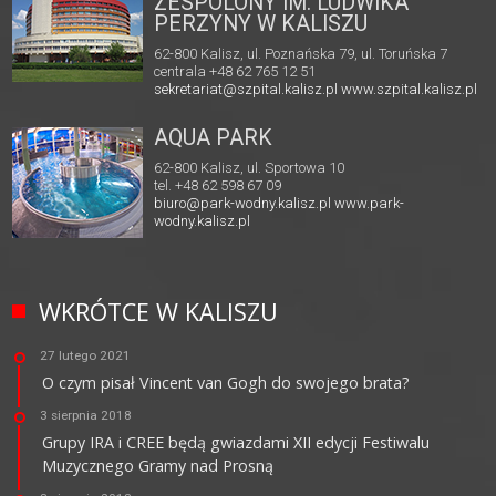
ZESPOLONY IM. LUDWIKA
PERZYNY W KALISZU
62-800 Kalisz, ul. Poznańska 79, ul. Toruńska 7
centrala +48 62 765 12 51
sekretariat@szpital.kalisz.pl
www.szpital.kalisz.pl
AQUA PARK
62-800 Kalisz, ul. Sportowa 10
tel. +48 62 598 67 09
biuro@park-wodny.kalisz.pl
www.park-
wodny.kalisz.pl
WKRÓTCE W KALISZU
27 lutego 2021
O czym pisał Vincent van Gogh do swojego brata?
3 sierpnia 2018
Grupy IRA i CREE będą gwiazdami XII edycji Festiwalu
Muzycznego Gramy nad Prosną