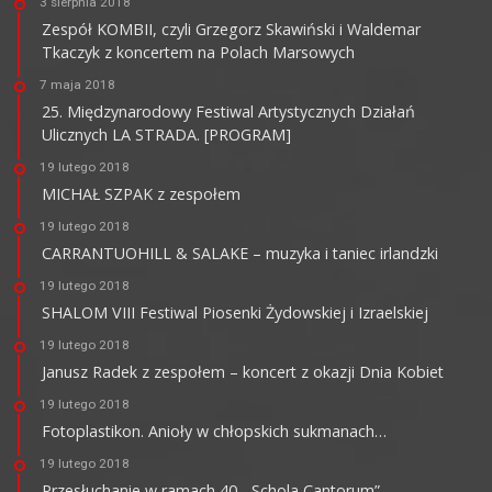
3 sierpnia 2018
Zespół KOMBII, czyli Grzegorz Skawiński i Waldemar
Tkaczyk z koncertem na Polach Marsowych
7 maja 2018
25. Międzynarodowy Festiwal Artystycznych Działań
Ulicznych LA STRADA. [PROGRAM]
19 lutego 2018
MICHAŁ SZPAK z zespołem
19 lutego 2018
CARRANTUOHILL & SALAKE – muzyka i taniec irlandzki
19 lutego 2018
SHALOM VIII Festiwal Piosenki Żydowskiej i Izraelskiej
19 lutego 2018
Janusz Radek z zespołem – koncert z okazji Dnia Kobiet
19 lutego 2018
Fotoplastikon. Anioły w chłopskich sukmanach…
19 lutego 2018
Przesłuchanie w ramach 40. „Schola Cantorum”