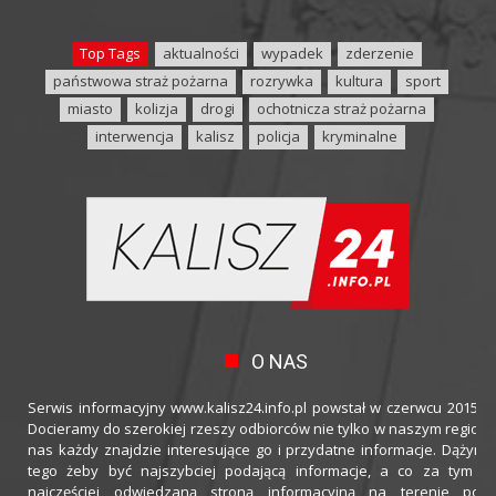
Top Tags
aktualności
wypadek
zderzenie
państwowa straż pożarna
rozrywka
kultura
sport
miasto
kolizja
drogi
ochotnicza straż pożarna
interwencja
kalisz
policja
kryminalne
O NAS
Serwis informacyjny www.kalisz24.info.pl powstał w czerwcu 2015 ro
Docieramy do szerokiej rzeszy odbiorców nie tylko w naszym regioni
nas każdy znajdzie interesujące go i przydatne informacje. Dążymy
tego żeby być najszybciej podającą informacje, a co za tym idz
najczęściej odwiedzaną stroną informacyjną na terenie powi