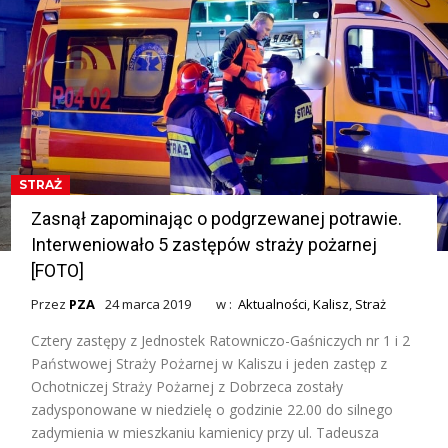
STRAŻ
Zasnął zapominając o podgrzewanej potrawie.
Interweniowało 5 zastępów straży pożarnej
[FOTO]
Przez
PZA
24 marca 2019
w :
Aktualności
,
Kalisz
,
Straż
Cztery zastępy z Jednostek Ratowniczo-Gaśniczych nr 1 i 2
Państwowej Straży Pożarnej w Kaliszu i jeden zastęp z
Ochotniczej Straży Pożarnej z Dobrzeca zostały
zadysponowane w niedzielę o godzinie 22.00 do silnego
zadymienia w mieszkaniu kamienicy przy ul. Tadeusza