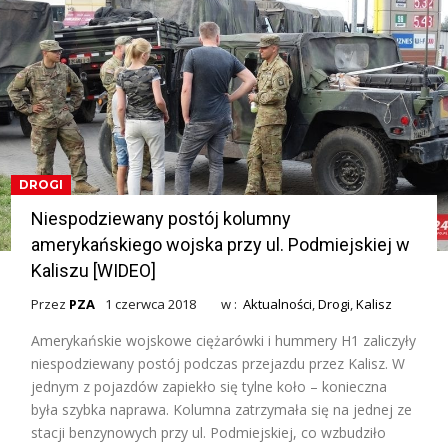
DROGI
Niespodziewany postój kolumny
amerykańskiego wojska przy ul. Podmiejskiej w
Kaliszu [WIDEO]
Przez
PZA
1 czerwca 2018
w :
Aktualności
,
Drogi
,
Kalisz
Amerykańskie wojskowe ciężarówki i hummery H1 zaliczyły
niespodziewany postój podczas przejazdu przez Kalisz. W
jednym z pojazdów zapiekło się tylne koło – konieczna
była szybka naprawa. Kolumna zatrzymała się na jednej ze
stacji benzynowych przy ul. Podmiejskiej, co wzbudziło