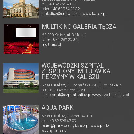
tel. +48 62 765 43 00
faks: +48 62 764 20 32
umkalisz@um.kalisz.pl
www.kalisz.pl
MULTIKINO GALERIA TĘCZA
62-800 Kalisz, ul. 3 Maja 1
tel. + 48 41 267 23 84
multikino.pl
WOJEWÓDZKI SZPITAL
ZESPOLONY IM. LUDWIKA
PERZYNY W KALISZU
62-800 Kalisz, ul. Poznańska 79, ul. Toruńska 7
centrala +48 62 765 12 51
sekretariat@szpital.kalisz.pl
www.szpital.kalisz.pl
AQUA PARK
62-800 Kalisz, ul. Sportowa 10
tel. +48 62 598 67 09
biuro@park-wodny.kalisz.pl
www.park-
wodny.kalisz.pl