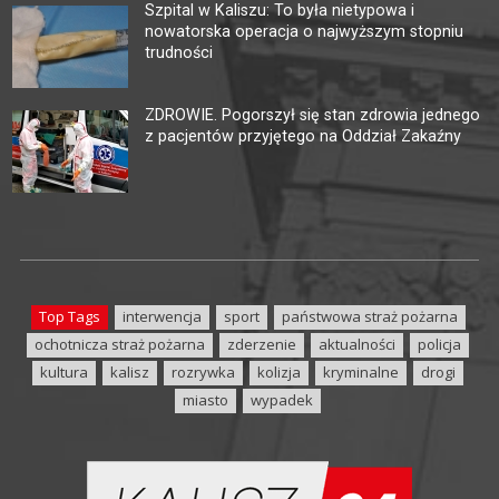
Szpital w Kaliszu: To była nietypowa i
nowatorska operacja o najwyższym stopniu
trudności
ZDROWIE. Pogorszył się stan zdrowia jednego
z pacjentów przyjętego na Oddział Zakaźny
Top Tags
interwencja
sport
państwowa straż pożarna
ochotnicza straż pożarna
zderzenie
aktualności
policja
kultura
kalisz
rozrywka
kolizja
kryminalne
drogi
miasto
wypadek