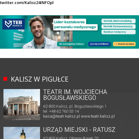
twitter.com/Kalisz24INFOpl
KALISZ W PIGUŁCE
TEATR IM. WOJCIECHA
BOGUSŁAWSKIEGO
62-800 Kalisz, pl. Bogusławskiego 1
tel. +48 62 760 53 14
kasa@teatr.kalisz.pl
www.teatr.kalisz.pl
URZĄD MIEJSKI - RATUSZ
62-800 Kalisz, Główny Rynek 20