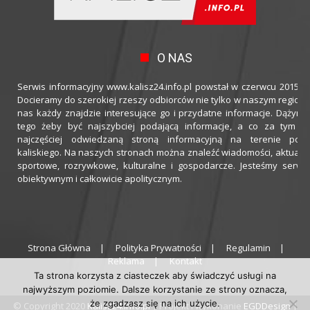
O NAS
Serwis informacyjny www.kalisz24.info.pl powstał w czerwcu 2015 ro
Docieramy do szerokiej rzeszy odbiorców nie tylko w naszym regioni
nas każdy znajdzie interesujące go i przydatne informacje. Dążymy
tego żeby być najszybciej podającą informacje, a co za tym idz
najczęściej odwiedzaną stroną informacyjną na terenie powi
kaliskiego. Na naszych stronach można znaleźć wiadomości, aktualno
sportowe, rozrywkowe, kulturalne i gospodarcze. Jesteśmy serwi
obiektywnym i całkowicie apolitycznym.
Strona Główna
Polityka Prywatności
Regulamin
Reklama
Kontakt
Ta strona korzysta z ciasteczek aby świadczyć usługi na
najwyższym poziomie. Dalsze korzystanie ze strony oznacza,
że zgadzasz się na ich użycie.
© Copyright 2020
Kalisz24.info.pl
| Projekt i wykonanie
EGDDesign
|