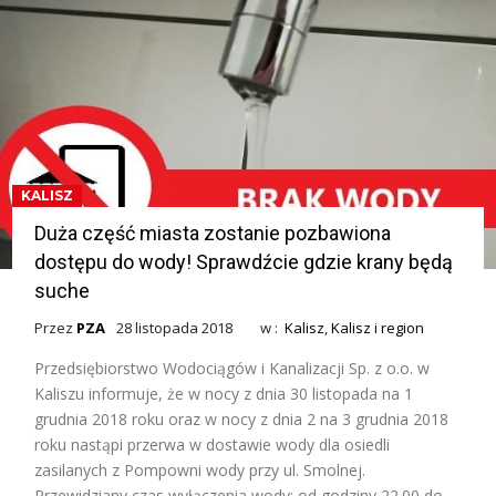
KALISZ
Duża część miasta zostanie pozbawiona
dostępu do wody! Sprawdźcie gdzie krany będą
suche
Przez
PZA
28 listopada 2018
w :
Kalisz
,
Kalisz i region
Przedsiębiorstwo Wodociągów i Kanalizacji Sp. z o.o. w
Kaliszu informuje, że w nocy z dnia 30 listopada na 1
grudnia 2018 roku oraz w nocy z dnia 2 na 3 grudnia 2018
roku nastąpi przerwa w dostawie wody dla osiedli
zasilanych z Pompowni wody przy ul. Smolnej.
Przewidziany czas wyłączenia wody: od godziny 22.00 do