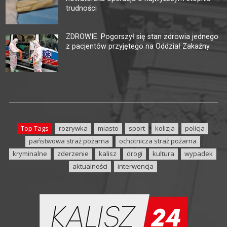
trudności
ZDROWIE. Pogorszył się stan zdrowia jednego
z pacjentów przyjętego na Oddział Zakaźny
Top Tags
rozrywka
miasto
sport
kolizja
policja
państwowa straż pożarna
ochotnicza straż pożarna
kryminalne
zderzenie
kalisz
drogi
kultura
wypadek
aktualności
interwencja