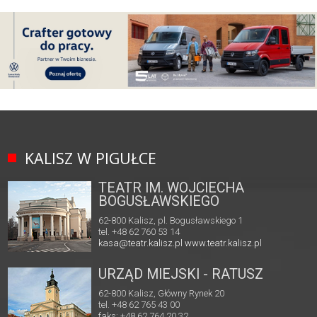
KALISZ W PIGUŁCE
TEATR IM. WOJCIECHA
BOGUSŁAWSKIEGO
62-800 Kalisz, pl. Bogusławskiego 1
tel. +48 62 760 53 14
kasa@teatr.kalisz.pl
www.teatr.kalisz.pl
URZĄD MIEJSKI - RATUSZ
62-800 Kalisz, Główny Rynek 20
tel. +48 62 765 43 00
faks: +48 62 764 20 32