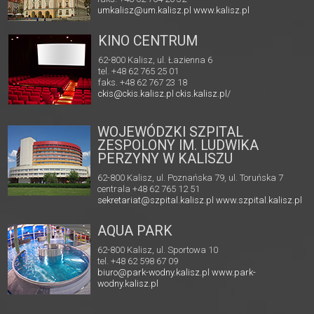
umkalisz@um.kalisz.pl
www.kalisz.pl
KINO CENTRUM
62-800 Kalisz, ul. Łazienna 6
tel. +48 62 765 25 01
faks. +48 62 767 23 18
ckis@ckis.kalisz.pl
ckis.kalisz.pl/
WOJEWÓDZKI SZPITAL
ZESPOLONY IM. LUDWIKA
PERZYNY W KALISZU
62-800 Kalisz, ul. Poznańska 79, ul. Toruńska 7
centrala +48 62 765 12 51
sekretariat@szpital.kalisz.pl
www.szpital.kalisz.pl
AQUA PARK
62-800 Kalisz, ul. Sportowa 10
tel. +48 62 598 67 09
biuro@park-wodny.kalisz.pl
www.park-
wodny.kalisz.pl