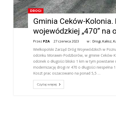
DROGI
Gminia Ceków-Kolonia. 
wojewódzkiej „470” na
Przez
PZA
27 czerwca 2023
w :
Drogi
,
Kalisz
,
K
Wielkopolski Zarząd Dróg Wojewódzkich w Poznan
odcinku Morawin-Podzborów, w gminie Ceków-Kol
odcinek o długości blisko 1 km w tym powstani
modernizację drogi nr 470 o długości niespełna 
Koszt prac oszacowano na ponad 5,5 …
Czytaj więcej