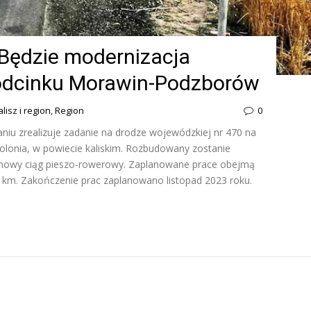
Będzie modernizacja
 odcinku Morawin-Podzborów
alisz i region
,
Region
0
iu zrealizuje zadanie na drodze wojewódzkiej nr 470 na
onia, w powiecie kaliskim. Rozbudowany zostanie
e nowy ciąg pieszo-rowerowy. Zaplanowane prace obejmą
1 km. Zakończenie prac zaplanowano listopad 2023 roku.