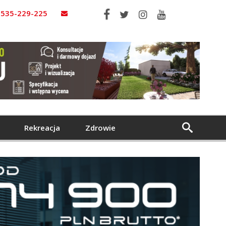
535-229-225
Rekreacja
Zdrowie