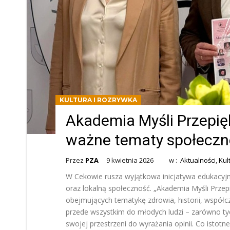
KULTURA I ROZRYWKA
Akademia Myśli Przepięk
ważne tematy społeczne
Przez
PZA
9 kwietnia 2026
w :
Aktualności
,
Kul
W Cekowie rusza wyjątkowa inicjatywa edukacyj
oraz lokalną społeczność. „Akademia Myśli Przep
obejmujących tematykę zdrowia, historii, współcz
przede wszystkim do młodych ludzi – zarówno tyc
swojej przestrzeni do wyrażania opinii. Co istotn