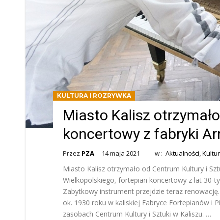
KULTURA I ROZRYWKA
Miasto Kalisz otrzymało
koncertowy z fabryki Ar
Przez
PZA
14 maja 2021
w :
Aktualności
,
Kultu
Miasto Kalisz otrzymało od Centrum Kultury i Szt
Wielkopolskiego, fortepian koncertowy z lat 30-ty
Zabytkowy instrument przejdzie teraz renowacj
ok. 1930 roku w kaliskiej Fabryce Fortepianów i P
zasobach Centrum Kultury i Sztuki w Kaliszu. …