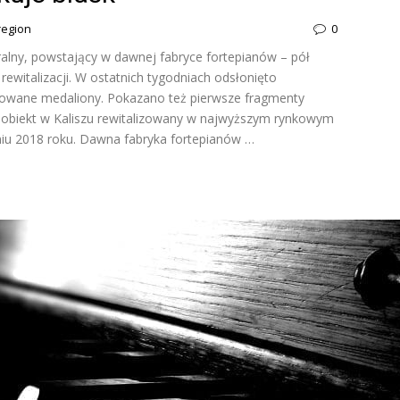
 region
0
alny, powstający w dawnej fabryce fortepianów – pół
ewitalizacji. W ostatnich tygodniach odsłonięto
urowane medaliony. Pokazano też pierwsze fragmenty
 obiekt w Kaliszu rewitalizowany w najwyższym rynkowym
iu 2018 roku. Dawna fabryka fortepianów …