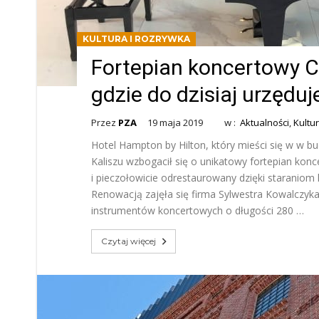
KULTURA I ROZRYWKA
Fortepian koncertowy Ca
gdzie do dzisiaj urzęduj
Przez
PZA
19 maja 2019
w :
Aktualności
,
Kultu
Hotel Hampton by Hilton, który mieści się w w bu
Kaliszu wzbogacił się o unikatowy fortepian konc
i pieczołowicie odrestaurowany dzięki staraniom 
Renowacją zajęła się firma Sylwestra Kowalczyka
instrumentów koncertowych o długości 280 …
Czytaj więcej