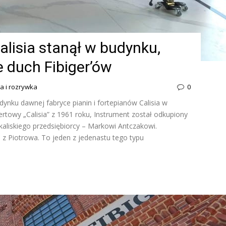
lisia stanął w budynku,
e duch Fibiger’ów
ra i rozrywka
0
dynku dawnej fabryce pianin i fortepianów Calisia w
ertowy „Calisia” z 1961 roku, Instrument został odkupiony
kaliskiego przedsiębiorcy – Markowi Antczakowi.
 z Piotrowa. To jeden z jedenastu tego typu