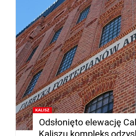
KALISZ
Odsłonięto elewację Cal
Kaliszu kompleks odzys