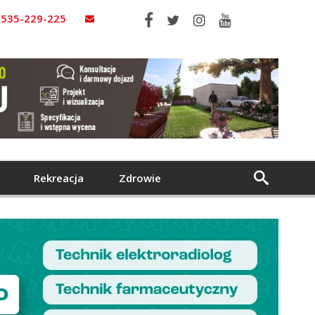
535-229-225
Rekreacja
Zdrowie