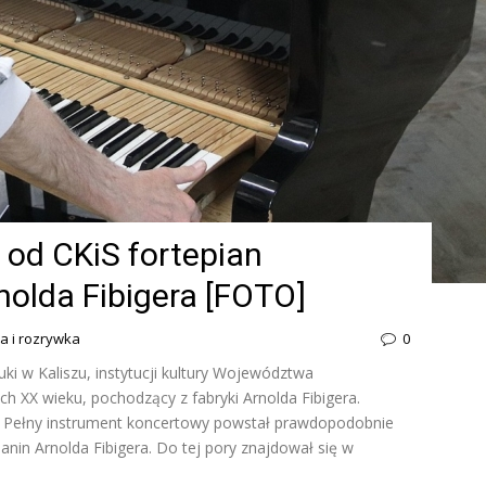
 od CKiS fortepian
nolda Fibigera [FOTO]
ra i rozrywka
0
uki w Kaliszu, instytucji kultury Województwa
ch XX wieku, pochodzący z fabryki Arnolda Fibigera.
ę. Pełny instrument koncertowy powstał prawdopodobnie
ianin Arnolda Fibigera. Do tej pory znajdował się w