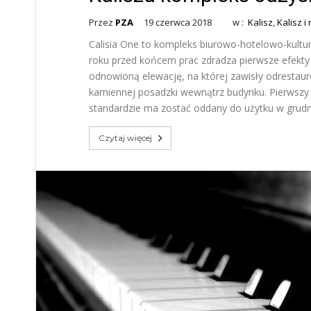
Przez
PZA
19 czerwca 2018
w :
Kalisz
,
Kalisz i
Calisia One to kompleks biurowo-hotelowo-kultur
roku przed końcem prac zdradza pierwsze efekty r
odnowioną elewację, na której zawisły odresta
kamiennej posadzki wewnątrz budynku. Pierwszy
standardzie ma zostać oddany do użytku w grudn
Czytaj więcej