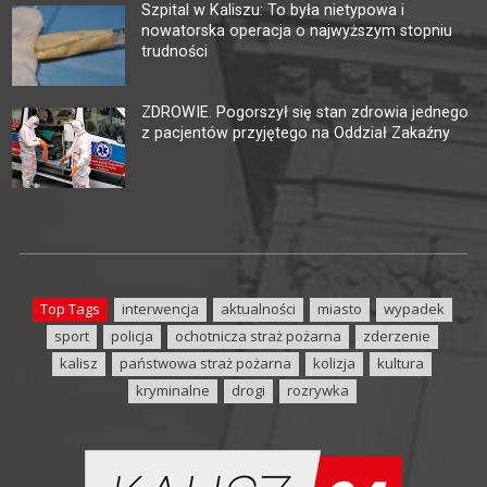
Szpital w Kaliszu: To była nietypowa i
nowatorska operacja o najwyższym stopniu
trudności
ZDROWIE. Pogorszył się stan zdrowia jednego
z pacjentów przyjętego na Oddział Zakaźny
Top Tags
interwencja
aktualności
miasto
wypadek
sport
policja
ochotnicza straż pożarna
zderzenie
kalisz
państwowa straż pożarna
kolizja
kultura
kryminalne
drogi
rozrywka