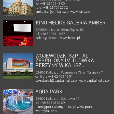
tel. +48 62 765 43 00
faks: +48 62 764 20 32
umkalisz@um.kalisz.pl
www.kalisz.pl
KINO HELIOS GALERIA AMBER
62-800 Kalisz, ul. Górnośląska 82
tel. +48 62 761 18 67
kalisz@helios.pl
www.helios.pl
WOJEWÓDZKI SZPITAL
ZESPOLONY IM. LUDWIKA
PERZYNY W KALISZU
62-800 Kalisz, ul. Poznańska 79, ul. Toruńska 7
centrala +48 62 765 12 51
sekretariat@szpital.kalisz.pl
www.szpital.kalisz.pl
AQUA PARK
62-800 Kalisz, ul. Sportowa 10
tel. +48 62 598 67 09
biuro@park-wodny.kalisz.pl
www.park-
wodny.kalisz.pl