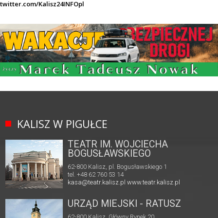
twitter.com/Kalisz24INFOpl
KALISZ W PIGUŁCE
TEATR IM. WOJCIECHA
BOGUSŁAWSKIEGO
62-800 Kalisz, pl. Bogusławskiego 1
tel. +48 62 760 53 14
kasa@teatr.kalisz.pl
www.teatr.kalisz.pl
URZĄD MIEJSKI - RATUSZ
62-800 Kalisz, Główny Rynek 20