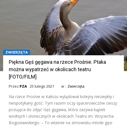
ZWIERZĘTA
Piękna Gęś gęgawa na rzece Prośnie. Ptaka
można wypatrzeć w okolicach teatru
[FOTO/FILM]
Przez
PZA
25 lutego 2021
w :
Zwierzęta
Na rzece Prośnie w Kaliszu wylądował kolejny niezwykły i
niespotykany gość. Tym razem oczy spacerowiczów cieszy
pozująca do zdjęć Gęś gęgawa, która zażywa kąpieli
wodnych i słonecznych w okolicach Teatru im. Wojciecha
Bogusławskiego. – To właśnie na zimowisku młode gęsi