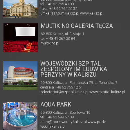
tel. +48 62 765 43 00
faks: +48 62 764 20 32
umkalisz@um.kalisz.pl
www.kalisz.pl
MULTIKINO GALERIA TĘCZA
62-800 Kalisz, ul. 3 Maja 1
tel. + 48 41 267 23 84
multikino.pl
WOJEWÓDZKI SZPITAL
ZESPOLONY IM. LUDWIKA
PERZYNY W KALISZU
62-800 Kalisz, ul. Poznańska 79, ul. Toruńska 7
centrala +48 62 765 12 51
sekretariat@szpital.kalisz.pl
www.szpital.kalisz.pl
AQUA PARK
62-800 Kalisz, ul. Sportowa 10
tel. +48 62 598 67 09
biuro@park-wodny.kalisz.pl
www.park-
wodny.kalisz.pl