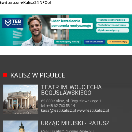
twitter.com/Kalisz24INFOpl
KALISZ W PIGUŁCE
TEATR IM. WOJCIECHA
BOGUSŁAWSKIEGO
62-800 Kalisz, pl. Bogusławskiego 1
tel. +48 62 760 53 14
kasa@teatr.kalisz.pl
www.teatr.kalisz.pl
URZĄD MIEJSKI - RATUSZ
62-800 Kalisz, Główny Rynek 20