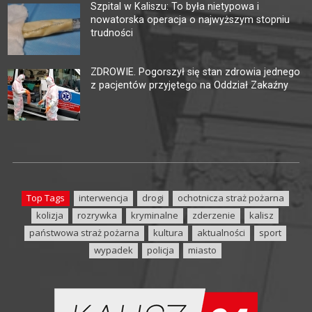
Szpital w Kaliszu: To była nietypowa i
nowatorska operacja o najwyższym stopniu
trudności
ZDROWIE. Pogorszył się stan zdrowia jednego
z pacjentów przyjętego na Oddział Zakaźny
Top Tags
interwencja
drogi
ochotnicza straż pożarna
kolizja
rozrywka
kryminalne
zderzenie
kalisz
państwowa straż pożarna
kultura
aktualności
sport
wypadek
policja
miasto