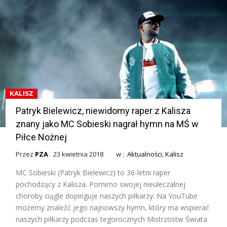
KALISZ
Patryk Bielewicz, niewidomy raper z Kalisza
znany jako MC Sobieski nagrał hymn na MŚ w
Piłce Nożnej
Przez
PZA
23 kwietnia 2018
w :
Aktualności
,
Kalisz
MC Sobieski (Patryk Bielewicz) to 36-letni raper
pochodzący z Kalisza. Pomimo swojej nieuleczalnej
choroby ciągle dopinguje naszych piłkarzy. Na YouTube
możemy znaleźć jego najnowszy hymn, który ma wspierać
naszych piłkarzy podczas tegorocznych Mistrzostw Świata