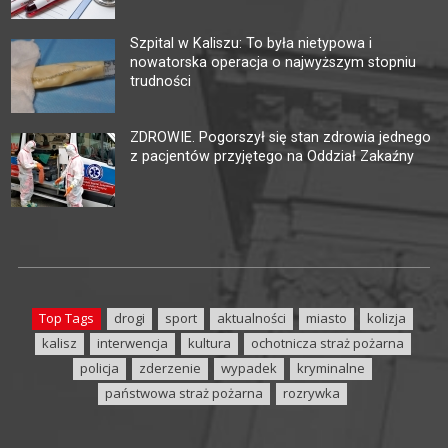
Szpital w Kaliszu: To była nietypowa i
nowatorska operacja o najwyższym stopniu
trudności
ZDROWIE. Pogorszył się stan zdrowia jednego
z pacjentów przyjętego na Oddział Zakaźny
Top Tags
drogi
sport
aktualności
miasto
kolizja
kalisz
interwencja
kultura
ochotnicza straż pożarna
policja
zderzenie
wypadek
kryminalne
państwowa straż pożarna
rozrywka