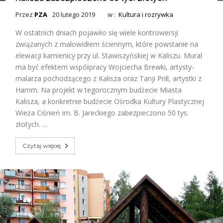
Przez
PZA
20 lutego 2019
w :
Kultura i rozrywka
W ostatnich dniach pojawiło się wiele kontrowersji
związanych z malowidłem ściennym, które powstanie na
elewacji kamienicy przy ul. Stawiszyńskiej w Kaliszu. Mural
ma być efektem współpracy Wojciecha Brewki, artysty-
malarza pochodzącego z Kalisza oraz Tanji Prill, artystki z
Hamm. Na projekt w tegorocznym budżecie Miasta
Kalisza, a konkretnie budżecie Ośrodka Kultury Plastycznej
Wieża Ciśnień im. B. Jareckiego zabezpieczono 50 tys.
złotych. …
Czytaj więcej