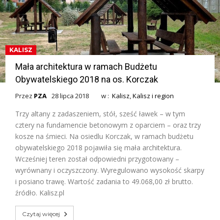
KALISZ
Mała architektura w ramach Budżetu
Obywatelskiego 2018 na os. Korczak
Przez
PZA
28 lipca 2018
w :
Kalisz
,
Kalisz i region
Trzy altany z zadaszeniem, stół, sześć ławek – w tym
cztery na fundamencie betonowym z oparciem – oraz trzy
kosze na śmieci. Na osiedlu Korczak, w ramach budżetu
obywatelskiego 2018 pojawiła się mała architektura.
Wcześniej teren został odpowiedni przygotowany –
wyrównany i oczyszczony. Wyregulowano wysokość skarpy
i posiano trawę. Wartość zadania to 49.068,00 zł brutto.
źródło. Kalisz.pl
Czytaj więcej