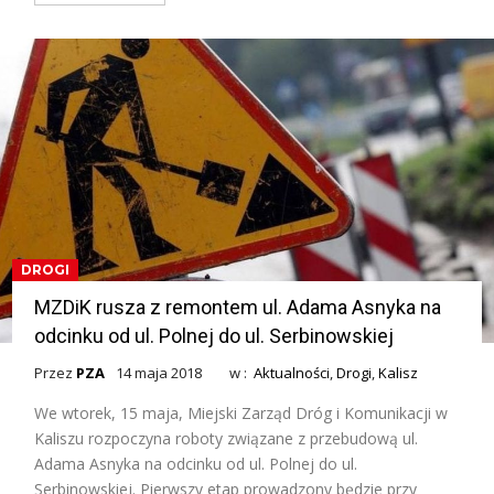
DROGI
MZDiK rusza z remontem ul. Adama Asnyka na
odcinku od ul. Polnej do ul. Serbinowskiej
Przez
PZA
14 maja 2018
w :
Aktualności
,
Drogi
,
Kalisz
We wtorek, 15 maja, Miejski Zarząd Dróg i Komunikacji w
Kaliszu rozpoczyna roboty związane z przebudową ul.
Adama Asnyka na odcinku od ul. Polnej do ul.
Serbinowskiej. Pierwszy etap prowadzony będzie przy