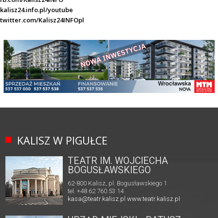
kalisz24.info.pl/youtube
twitter.com/Kalisz24INFOpl
KALISZ W PIGUŁCE
TEATR IM. WOJCIECHA
BOGUSŁAWSKIEGO
62-800 Kalisz, pl. Bogusławskiego 1
tel. +48 62 760 53 14
kasa@teatr.kalisz.pl
www.teatr.kalisz.pl