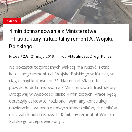
DROGI
4 mln dofinansowania z Ministerstwa
Infrastruktury na kapitalny remont Al. Wojska
Polskiego
Przez
PZA
21 maja 2019
w :
Aktualności
,
Drogi
,
Kalisz
Na początku tegorocznych wakacji ma ruszyć II etap
kapitalnego remontu al. Wojska Polskiego w Kaliszu, w
ciągu drogi krajowej nr 25. Na ten cel Miasto Kalisz
pozyskało dofinansowanie z Ministerstwa Infrastruktury
Drogowej w wysokości blisko 4 mln złotych. Prace będą
dotyczyły całkowitej rozbiórki i wymiany konstrukcji
nawierzchni, założenie nowych krawężników, chodników
oraz zatok autobusowych. Kapitalny remont al. Wojska
Polskiego przeprowadzony …