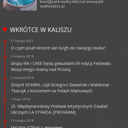
biuro@park-wodny.kalisz.pl
www.park-
wodny.kalisz.pl
WKRÓTCE W KALISZU
27 lutego 2021
O czym pisał Vincent van Gogh do swojego brata?
3 sierpnia 2018
Grupy IRA i CREE będą gwiazdami XII edycji Festiwalu
Muzycznego Gramy nad Prosną
3 sierpnia 2018
Zespół KOMBII, czyli Grzegorz Skawiński i Waldemar
Tkaczyk z koncertem na Polach Marsowych
7 maja 2018
25. Międzynarodowy Festiwal Artystycznych Działań
Ulicznych LA STRADA. [PROGRAM]
19 lutego 2018
MICHAŁ SZPAK z zespołem