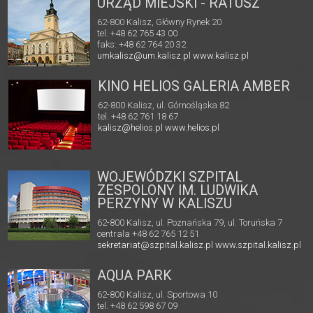
URZĄD MIEJSKI - RATUSZ
62-800 Kalisz, Główny Rynek 20
tel. +48 62 765 43 00
faks: +48 62 764 20 32
umkalisz@um.kalisz.pl
www.kalisz.pl
KINO HELIOS GALERIA AMBER
62-800 Kalisz, ul. Górnośląska 82
tel. +48 62 761 18 67
kalisz@helios.pl
www.helios.pl
WOJEWÓDZKI SZPITAL
ZESPOLONY IM. LUDWIKA
PERZYNY W KALISZU
62-800 Kalisz, ul. Poznańska 79, ul. Toruńska 7
centrala +48 62 765 12 51
sekretariat@szpital.kalisz.pl
www.szpital.kalisz.pl
AQUA PARK
62-800 Kalisz, ul. Sportowa 10
tel. +48 62 598 67 09