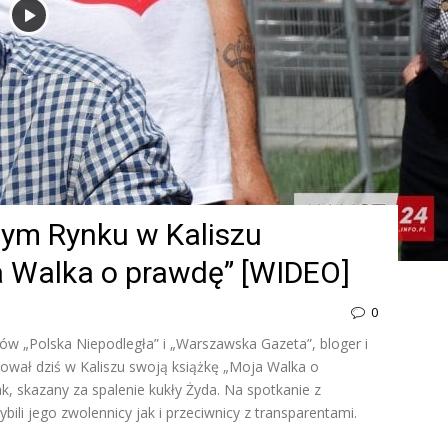
nym Rynku w Kaliszu
a Walka o prawdę” [WIDEO]
0
ików „Polska Niepodległa” i „Warszawska Gazeta”, bloger i
ował dziś w Kaliszu swoją książkę „Moja Walka o
ak, skazany za spalenie kukły Żyda. Na spotkanie z
ili jego zwolennicy jak i przeciwnicy z transparentami.