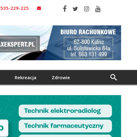
535-229-225
Rekreacja
Zdrowie