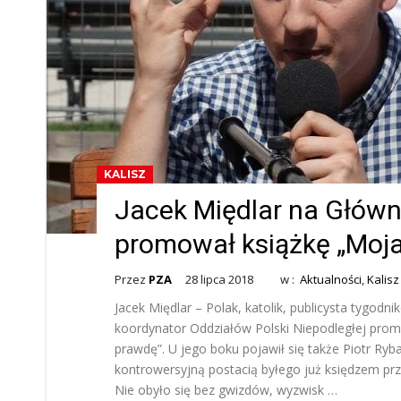
KALISZ
Jacek Międlar na Głów
promował książkę „Moj
Przez
PZA
28 lipca 2018
w :
Aktualności
,
Kalisz
Jacek Międlar – Polak, katolik, publicysta tygodn
koordynator Oddziałów Polski Niepodległej prom
prawdę”. U jego boku pojawił się także Piotr Ryb
kontrowersyjną postacią byłego już księdzem przyb
Nie obyło się bez gwizdów, wyzwisk …