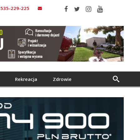
535-229-225
Rekreacja
Zdrowie