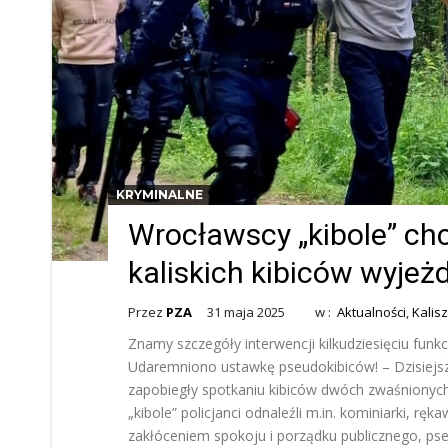
KRYMINALNE
Wrocławscy „kibole” ch
kaliskich kibiców wyje
Przez
PZA
31 maja 2025
w :
Aktualności
,
Kalisz
Znamy szczegóły interwencji kilkudziesięciu funkcj
Udaremniono ustawkę pseudokibiców! – Dzisiejsze
zapobiegły spotkaniu kibiców dwóch zwaśnionych
„kibole” policjanci odnaleźli m.in. kominiarki, rę
zakłóceniem spokoju i porządku publicznego, pse