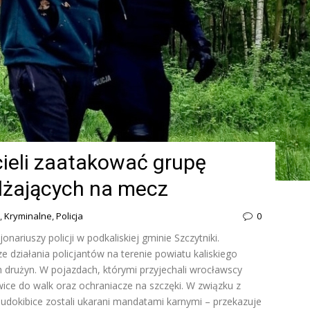
cieli zaatakować grupę
żdżających na mecz
,
Kryminalne
,
Policja
0
onariuszy policji w podkaliskiej gminie Szczytniki.
 działania policjantów na terenie powiatu kaliskiego
 drużyn. W pojazdach, którymi przyjechali wrocławscy
kawice do walk oraz ochraniacze na szczęki. W związku z
udokibice zostali ukarani mandatami karnymi – przekazuje