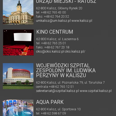
URZĄD MIEJSKI - RATUSZ
62-800 Kalisz, Główny Rynek 20
tel. +48 62 765 43 00
faks: +48 62 764 20 32
umkalisz@um.kalisz.pl
www.kalisz.pl
KINO CENTRUM
62-800 Kalisz, ul. Łazienna 6
tel. +48 62 765 25 01
faks. +48 62 767 23 18
ckis@ckis.kalisz.pl
ckis.kalisz.pl/
WOJEWÓDZKI SZPITAL
ZESPOLONY IM. LUDWIKA
PERZYNY W KALISZU
62-800 Kalisz, ul. Poznańska 79, ul. Toruńska 7
centrala +48 62 765 12 51
sekretariat@szpital.kalisz.pl
www.szpital.kalisz.pl
AQUA PARK
62-800 Kalisz, ul. Sportowa 10
tel. +48 62 598 67 09