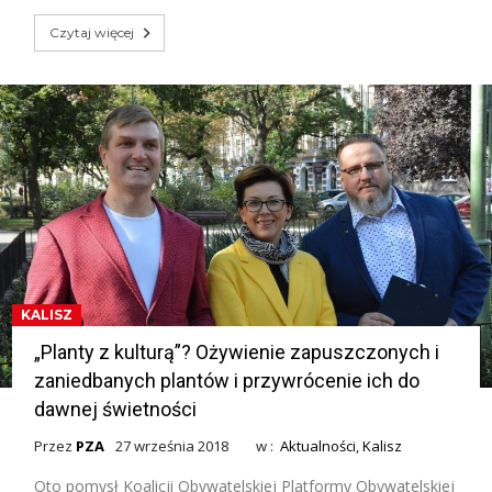
Czytaj więcej
KALISZ
„Planty z kulturą”? Ożywienie zapuszczonych i
zaniedbanych plantów i przywrócenie ich do
dawnej świetności
Przez
PZA
27 września 2018
w :
Aktualności
,
Kalisz
Oto pomysł Koalicji Obywatelskiej Platformy Obywatelskiej