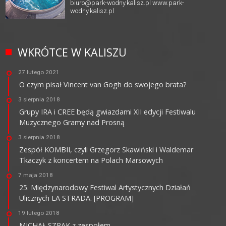
biuro@park-wodny.kalisz.pl
www.park-
wodny.kalisz.pl
WKRÓTCE W KALISZU
27 lutego 2021
O czym pisał Vincent van Gogh do swojego brata?
3 sierpnia 2018
Grupy IRA i CREE będą gwiazdami XII edycji Festiwalu
Muzycznego Gramy nad Prosną
3 sierpnia 2018
Zespół KOMBII, czyli Grzegorz Skawiński i Waldemar
Tkaczyk z koncertem na Polach Marsowych
7 maja 2018
25. Międzynarodowy Festiwal Artystycznych Działań
Ulicznych LA STRADA. [PROGRAM]
19 lutego 2018
MICHAŁ SZPAK z zespołem