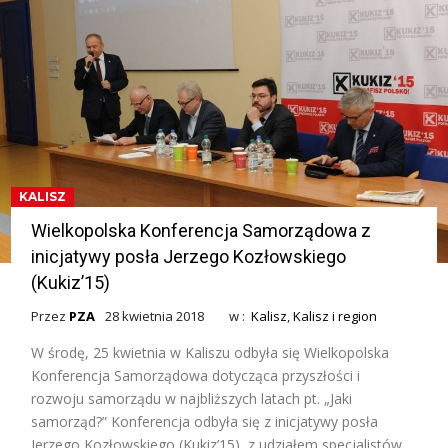
KALISZ
Wielkopolska Konferencja Samorządowa z
inicjatywy posła Jerzego Kozłowskiego
(Kukiz’15)
Przez
PZA
28 kwietnia 2018
w :
Kalisz
,
Kalisz i region
W środę, 25 kwietnia w Kaliszu odbyła się Wielkopolska
Konferencja Samorządowa dotycząca przyszłości i
rozwoju samorządu w najbliższych latach pt. „Jaki
samorząd?” Konferencja odbyła się z inicjatywy posła
Jerzego Kozłowskiego (Kukiz’15), z udziałem specjalistów