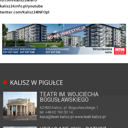
fb.com/Kalisz24INFO
kalisz24.info.pl/youtube
twitter.com/Kalisz24INFOpl
KALISZ W PIGUŁCE
TEATR IM. WOJCIECHA
BOGUSŁAWSKIEGO
62-800 Kalisz, pl. Bogusławskiego 1
tel. +48 62 760 53 14
kasa@teatr.kalisz.pl
www.teatr.kalisz.pl