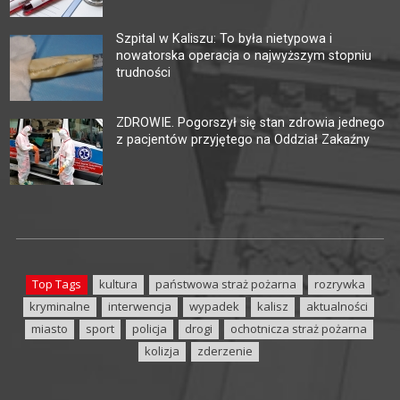
Szpital w Kaliszu: To była nietypowa i
nowatorska operacja o najwyższym stopniu
trudności
ZDROWIE. Pogorszył się stan zdrowia jednego
z pacjentów przyjętego na Oddział Zakaźny
Top Tags
kultura
państwowa straż pożarna
rozrywka
kryminalne
interwencja
wypadek
kalisz
aktualności
miasto
sport
policja
drogi
ochotnicza straż pożarna
kolizja
zderzenie