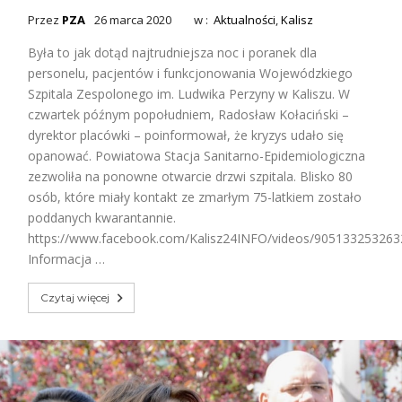
Przez
PZA
26 marca 2020
w :
Aktualności
,
Kalisz
Była to jak dotąd najtrudniejsza noc i poranek dla
personelu, pacjentów i funkcjonowania Wojewódzkiego
Szpitala Zespolonego im. Ludwika Perzyny w Kaliszu. W
czwartek późnym popołudniem, Radosław Kołaciński –
dyrektor placówki – poinformował, że kryzys udało się
opanować. Powiatowa Stacja Sanitarno-Epidemiologiczna
zezwoliła na ponowne otwarcie drzwi szpitala. Blisko 80
osób, które miały kontakt ze zmarłym 75-latkiem zostało
poddanych kwarantannie.
https://www.facebook.com/Kalisz24INFO/videos/905133253263
Informacja …
Czytaj więcej