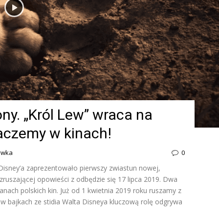
ony. „Król Lew” wraca na
aczemy w kinach!
rywka
0
 Disney’a zaprezentowało pierwszy zwiastun nowej,
zruszającej opowieści z odbędzie się 17 lipca 2019. Dwa
anach polskich kin. Już od 1 kwietnia 2019 roku ruszamy z
w bajkach ze stidia Walta Disneya kluczową rolę odgrywa