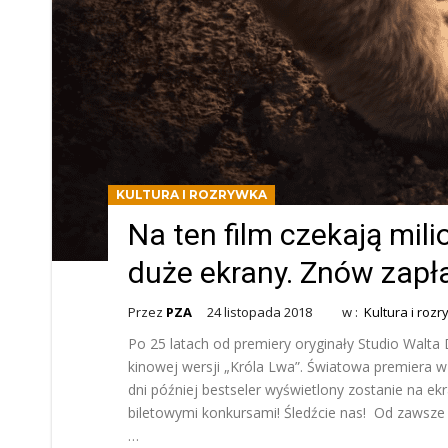
KULTURA I ROZRYWKA
Na ten film czekają mili
duże ekrany. Znów zapł
Przez
PZA
24 listopada 2018
w :
Kultura i roz
Po 25 latach od premiery oryginały Studio Walta
kinowej wersji „Króla Lwa”. Światowa premiera w
dni później bestseler wyświetlony zostanie na ekr
biletowymi konkursami! Śledźcie nas! Od zawsze 
…