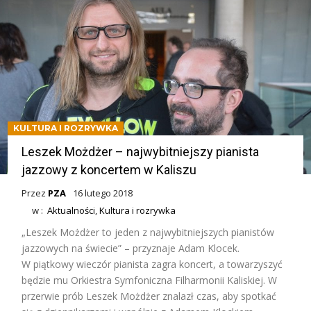
KULTURA I ROZRYWKA
Leszek Możdżer – najwybitniejszy pianista
jazzowy z koncertem w Kaliszu
Przez
PZA
16 lutego 2018
w :
Aktualności
,
Kultura i rozrywka
„Leszek Możdżer to jeden z najwybitniejszych pianistów
jazzowych na świecie” – przyznaje Adam Klocek.
W piątkowy wieczór pianista zagra koncert, a towarzyszyć
będzie mu Orkiestra Symfoniczna Filharmonii Kaliskiej. W
przerwie prób Leszek Możdżer znalazł czas, aby spotkać