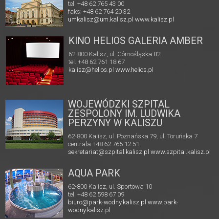
tel. +48 62 765 43 00
faks: +48 62 764 20 32
umkalisz@um.kalisz.pl
www.kalisz.pl
KINO HELIOS GALERIA AMBER
62-800 Kalisz, ul. Górnośląska 82
tel. +48 62 761 18 67
kalisz@helios.pl
www.helios.pl
WOJEWÓDZKI SZPITAL
ZESPOLONY IM. LUDWIKA
PERZYNY W KALISZU
62-800 Kalisz, ul. Poznańska 79, ul. Toruńska 7
centrala +48 62 765 12 51
sekretariat@szpital.kalisz.pl
www.szpital.kalisz.pl
AQUA PARK
62-800 Kalisz, ul. Sportowa 10
tel. +48 62 598 67 09
biuro@park-wodny.kalisz.pl
www.park-
wodny.kalisz.pl