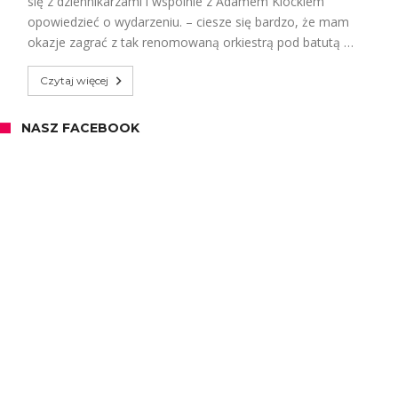
się z dziennikarzami i wspólnie z Adamem Klockiem
opowiedzieć o wydarzeniu. – ciesze się bardzo, że mam
okazje zagrać z tak renomowaną orkiestrą pod batutą …
Czytaj więcej
NASZ FACEBOOK