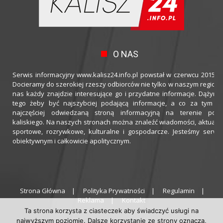
O NAS
Serwis informacyjny www.kalisz24.info.pl powstał w czerwcu 2015 ro
Docieramy do szerokiej rzeszy odbiorców nie tylko w naszym regioni
nas każdy znajdzie interesujące go i przydatne informacje. Dążymy
tego żeby być najszybciej podającą informacje, a co za tym idz
najczęściej odwiedzaną stroną informacyjną na terenie powi
kaliskiego. Na naszych stronach można znaleźć wiadomości, aktualno
sportowe, rozrywkowe, kulturalne i gospodarcze. Jesteśmy serwi
obiektywnym i całkowicie apolitycznym.
Strona Główna
Polityka Prywatności
Regulamin
Reklama
Kontakt
Ta strona korzysta z ciasteczek aby świadczyć usługi na
najwyższym poziomie. Dalsze korzystanie ze strony oznacza,