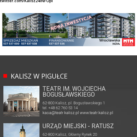
twitter.com/Kalisz24INFOpl
KALISZ W PIGUŁCE
TEATR IM. WOJCIECHA
BOGUSŁAWSKIEGO
62-800 Kalisz, pl. Bogusławskiego 1
tel. +48 62 760 53 14
kasa@teatr.kalisz.pl
www.teatr.kalisz.pl
URZĄD MIEJSKI - RATUSZ
62-800 Kalisz, Główny Rynek 20