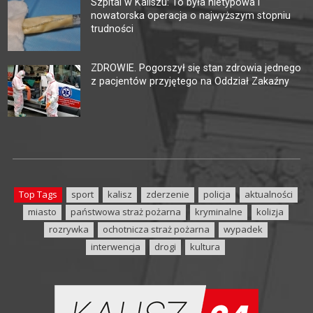
Szpital w Kaliszu: To była nietypowa i
nowatorska operacja o najwyższym stopniu
trudności
ZDROWIE. Pogorszył się stan zdrowia jednego
z pacjentów przyjętego na Oddział Zakaźny
Top Tags
sport
kalisz
zderzenie
policja
aktualności
miasto
państwowa straż pożarna
kryminalne
kolizja
rozrywka
ochotnicza straż pożarna
wypadek
interwencja
drogi
kultura