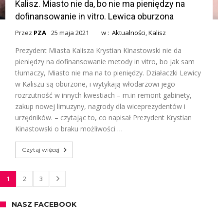
Kalisz. Miasto nie da, bo nie ma pieniędzy na
dofinansowanie in vitro. Lewica oburzona
Przez
PZA
25 maja 2021
w :
Aktualności
,
Kalisz
Prezydent Miasta Kalisza Krystian Kinastowski nie da
pieniędzy na dofinansowanie metody in vitro, bo jak sam
tłumaczy, Miasto nie ma na to pieniędzy. Działaczki Lewicy
w Kaliszu są oburzone, i wytykają włodarzowi jego
rozrzutność w innych kwestiach – m.in remont gabinety,
zakup nowej limuzyny, nagrody dla wiceprezydentów i
urzędników. – czytając to, co napisał Prezydent Krystian
Kinastowski o braku możliwości …
Czytaj więcej
1
2
3
NASZ FACEBOOK