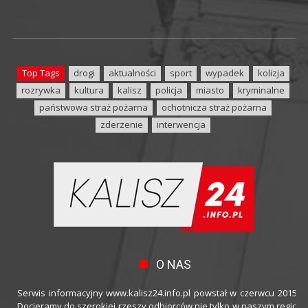
Top Tags
drogi
aktualności
sport
wypadek
kolizja
rozrywka
kultura
kalisz
policja
miasto
kryminalne
państwowa straż pożarna
ochotnicza straż pożarna
zderzenie
interwencja
O NAS
Serwis informacyjny www.kalisz24.info.pl powstał w czerwcu 2015 ro
Docieramy do szerokiej rzeszy odbiorców nie tylko w naszym regioni