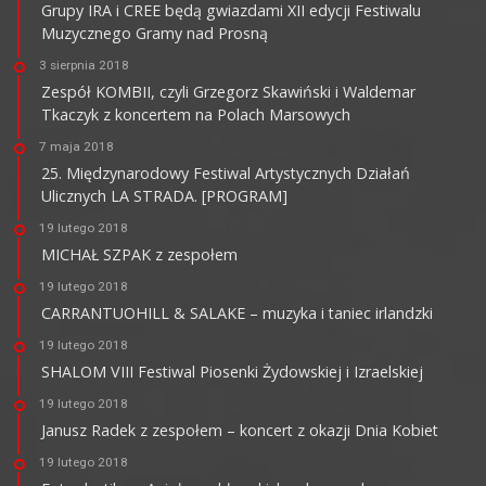
Grupy IRA i CREE będą gwiazdami XII edycji Festiwalu
Muzycznego Gramy nad Prosną
3 sierpnia 2018
Zespół KOMBII, czyli Grzegorz Skawiński i Waldemar
Tkaczyk z koncertem na Polach Marsowych
7 maja 2018
25. Międzynarodowy Festiwal Artystycznych Działań
Ulicznych LA STRADA. [PROGRAM]
19 lutego 2018
MICHAŁ SZPAK z zespołem
19 lutego 2018
CARRANTUOHILL & SALAKE – muzyka i taniec irlandzki
19 lutego 2018
SHALOM VIII Festiwal Piosenki Żydowskiej i Izraelskiej
19 lutego 2018
Janusz Radek z zespołem – koncert z okazji Dnia Kobiet
19 lutego 2018