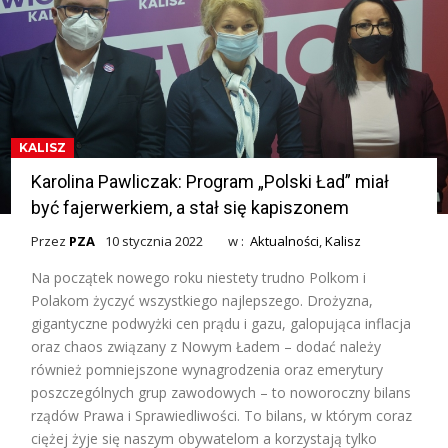
KALISZ
Karolina Pawliczak: Program „Polski Ład” miał
być fajerwerkiem, a stał się kapiszonem
Przez
PZA
10 stycznia 2022
w :
Aktualności
,
Kalisz
Na początek nowego roku niestety trudno Polkom i
Polakom życzyć wszystkiego najlepszego. Drożyzna,
gigantyczne podwyżki cen prądu i gazu, galopująca inflacja
oraz chaos związany z Nowym Ładem – dodać należy
również pomniejszone wynagrodzenia oraz emerytury
poszczególnych grup zawodowych – to noworoczny bilans
rządów Prawa i Sprawiedliwości. To bilans, w którym coraz
ciężej żyje się naszym obywatelom a korzystają tylko