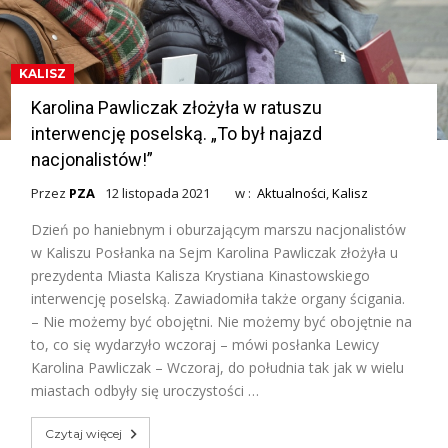
KALISZ
Karolina Pawliczak złożyła w ratuszu
interwencję poselską. „To był najazd
nacjonalistów!”
Przez
PZA
12 listopada 2021
w :
Aktualności
,
Kalisz
Dzień po haniebnym i oburzającym marszu nacjonalistów
w Kaliszu Posłanka na Sejm Karolina Pawliczak złożyła u
prezydenta Miasta Kalisza Krystiana Kinastowskiego
interwencję poselską. Zawiadomiła także organy ścigania.
– Nie możemy być obojętni. Nie możemy być obojętnie na
to, co się wydarzyło wczoraj – mówi posłanka Lewicy
Karolina Pawliczak – Wczoraj, do południa tak jak w wielu
miastach odbyły się uroczystości …
Czytaj więcej