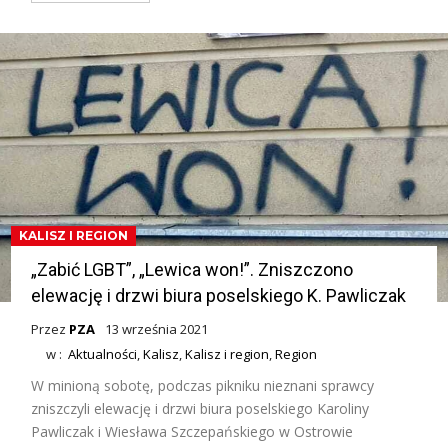
KALISZ I REGION
„Zabić LGBT”, „Lewica won!”. Zniszczono
elewację i drzwi biura poselskiego K. Pawliczak
Przez
PZA
13 września 2021
w :
Aktualności
,
Kalisz
,
Kalisz i region
,
Region
W minioną sobotę, podczas pikniku nieznani sprawcy
zniszczyli elewację i drzwi biura poselskiego Karoliny
Pawliczak i Wiesława Szczepańskiego w Ostrowie