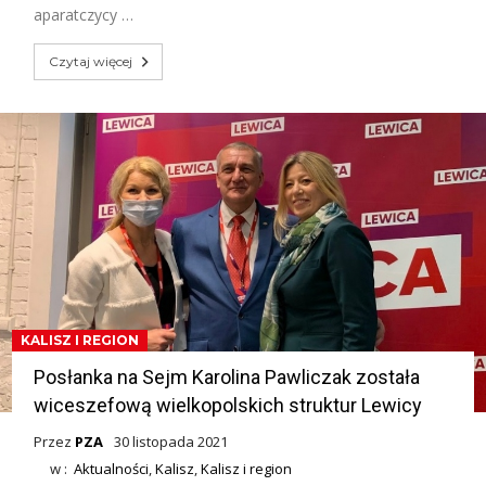
aparatczycy …
Czytaj więcej
KALISZ I REGION
Posłanka na Sejm Karolina Pawliczak została
wiceszefową wielkopolskich struktur Lewicy
Przez
PZA
30 listopada 2021
w :
Aktualności
,
Kalisz
,
Kalisz i region