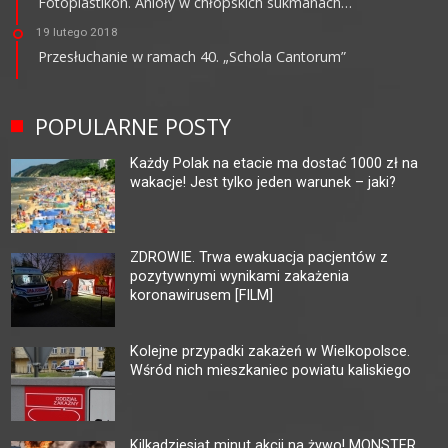
Fotoplastikon. Anioły w chłopskich sukmanach…
19 lutego 2018
Przesłuchanie w ramach 40. „Schola Cantorum”
POPULARNE POSTY
Każdy Polak na etacie ma dostać 1000 zł na
wakacje! Jest tylko jeden warunek – jaki?
ZDROWIE. Trwa ewakuacja pacjentów z
pozytywnymi wynikami zakażenia
koronawirusem [FILM]
Kolejne przypadki zakażeń w Wielkopolsce.
Wśród nich mieszkaniec powiatu kaliskiego
Kilkadziesiąt minut akcji na żywo! MONSTER