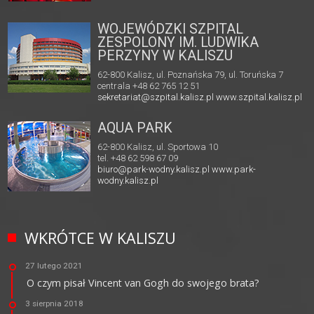
WOJEWÓDZKI SZPITAL
ZESPOLONY IM. LUDWIKA
PERZYNY W KALISZU
62-800 Kalisz, ul. Poznańska 79, ul. Toruńska 7
centrala +48 62 765 12 51
sekretariat@szpital.kalisz.pl
www.szpital.kalisz.pl
AQUA PARK
62-800 Kalisz, ul. Sportowa 10
tel. +48 62 598 67 09
biuro@park-wodny.kalisz.pl
www.park-
wodny.kalisz.pl
WKRÓTCE W KALISZU
27 lutego 2021
O czym pisał Vincent van Gogh do swojego brata?
3 sierpnia 2018