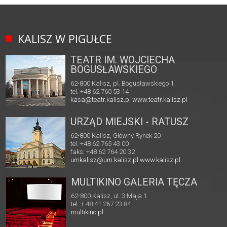
KALISZ W PIGUŁCE
TEATR IM. WOJCIECHA
BOGUSŁAWSKIEGO
62-800 Kalisz, pl. Bogusławskiego 1
tel. +48 62 760 53 14
kasa@teatr.kalisz.pl
www.teatr.kalisz.pl
URZĄD MIEJSKI - RATUSZ
62-800 Kalisz, Główny Rynek 20
tel. +48 62 765 43 00
faks: +48 62 764 20 32
umkalisz@um.kalisz.pl
www.kalisz.pl
MULTIKINO GALERIA TĘCZA
62-800 Kalisz, ul. 3 Maja 1
tel. + 48 41 267 23 84
multikino.pl