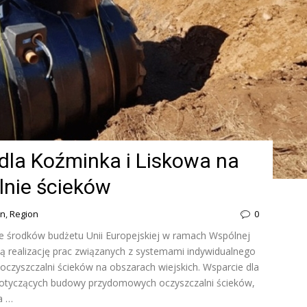
h dla Koźminka i Liskowa na
nie ścieków
on
,
Region
0
 ze środków budżetu Unii Europejskiej w ramach Wspólnej
wią realizację prac związanych z systemami indywidualnego
czyszczalni ścieków na obszarach wiejskich. Wsparcie dla
dotyczących budowy przydomowych oczyszczalni ścieków,
a …