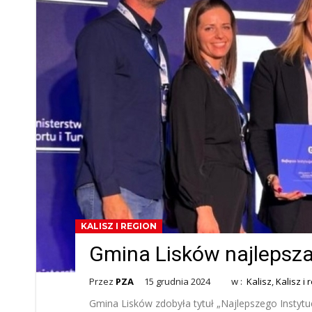
KALISZ I REGION
Gmina Lisków najlepsza
Przez
PZA
15 grudnia 2024
w :
Kalisz
,
Kalisz i 
Gmina Lisków zdobyła tytuł „Najlepszego Insty