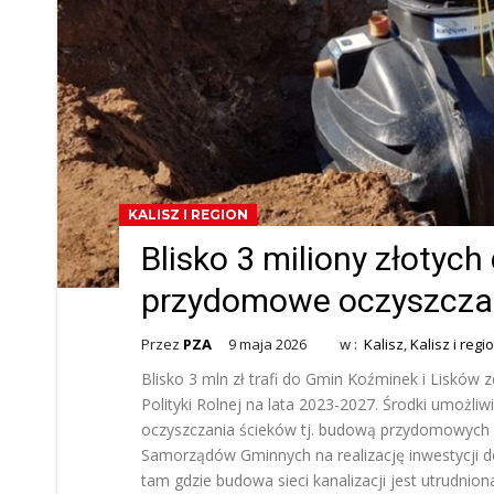
KALISZ I REGION
Blisko 3 miliony złotyc
przydomowe oczyszczal
Przez
PZA
9 maja 2026
w :
Kalisz
,
Kalisz i regi
Blisko 3 mln zł trafi do Gmin Koźminek i Lisków
Polityki Rolnej na lata 2023-2027. Środki umożli
oczyszczania ścieków tj. budową przydomowych o
Samorządów Gminnych na realizację inwestycji 
tam gdzie budowa sieci kanalizacji jest utrudnion