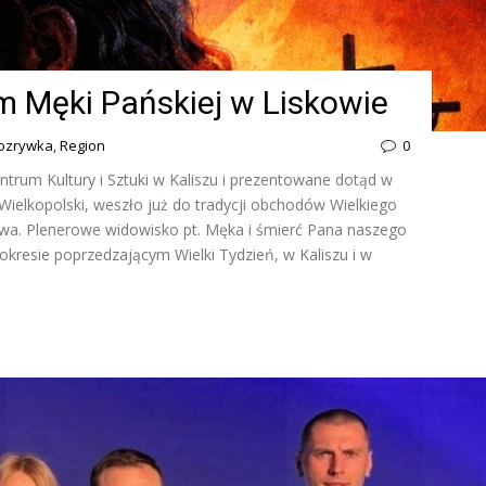
um Męki Pańskiej w Liskowie
 rozrywka
,
Region
0
trum Kultury i Sztuki w Kaliszu i prezentowane dotąd w
Wielkopolski, weszło już do tradycji obchodów Wielkiego
owa. Plenerowe widowisko pt. Męka i śmierć Pana naszego
okresie poprzedzającym Wielki Tydzień, w Kaliszu i w