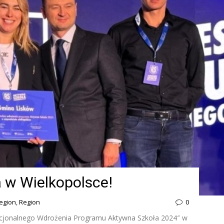
 w Wielkopolsce!
region
,
Region
0
tucjonalnego Wdrożenia Programu Aktywna Szkoła 2024″ w