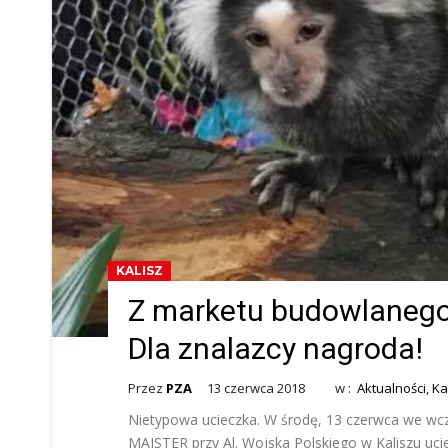
KALISZ
Z marketu budowlanego
Dla znalazcy nagroda!
Przez
PZA
13 czerwca 2018
w :
Aktualności
,
Ka
Nietypowa ucieczka. W środę, 13 czerwca we w
MAJSTER przy Al. Wojska Polskiego w Kaliszu u