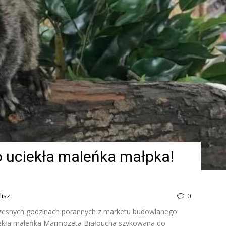
 uciekła maleńka małpka!
lisz
0
czesnych godzinach porannych z marketu budowlanego
ciekła maleńka Marmozeta Białoucha szykowana do