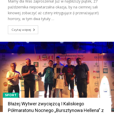
Mamy dla Was zaproszenia! Już w najbliższy piątek, 27
października niepowtarzalna okazja, by na ciemnej sali
kinowej zobaczyć aż cztery intrygujące (i przerażające!)
horrory, w tym dwa tytuły …
Czytaj więcej
SPORT
Błażej Wytwer zwycięzcą I Kaliskiego
Półmaratonu Nocnego „Bursztynowa Hellena” z