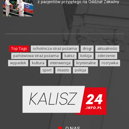
z pacjentów przyjętego na Oddział Zakaźny
Top Tags
ochotnicza straż pożarna
drogi
aktualności
państwowa straż pożarna
kalisz
kolizja
zderzenie
wypadek
kultura
interwencja
kryminalne
rozrywka
sport
miasto
policja
O NAS