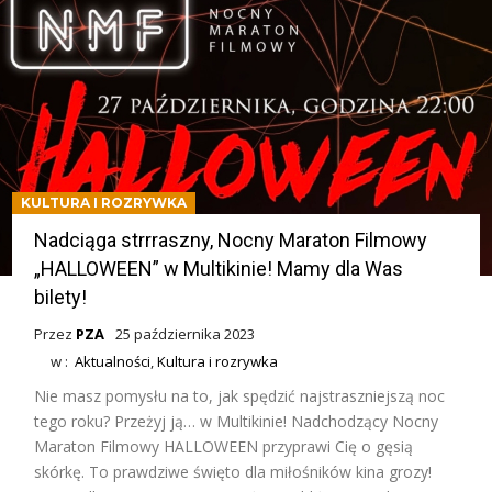
KULTURA I ROZRYWKA
Nadciąga strrraszny, Nocny Maraton Filmowy
„HALLOWEEN” w Multikinie! Mamy dla Was
bilety!
Przez
PZA
25 października 2023
w :
Aktualności
,
Kultura i rozrywka
Nie masz pomysłu na to, jak spędzić najstraszniejszą noc
tego roku? Przeżyj ją… w Multikinie! Nadchodzący Nocny
Maraton Filmowy HALLOWEEN przyprawi Cię o gęsią
skórkę. To prawdziwe święto dla miłośników kina grozy!