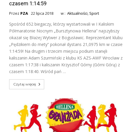
czasem 1:14:59
Przez
PZA
22 lipca 2018
w :
Aktualności
,
Sport
Spośród 652 biegaczy, którzy wystartowali w I Kaliskim
Półmaratonie Nocnym „Bursztynowa Hellena” najszybszy
okazał się Błażej Wytwer z Bogusławic. Reprezentant klubu
„Pędzikiem do mety” pokonał dystans 21,0975 km w czasie
1:14:59! Na drugim i trzecim miejscu podium stanęli
kaliszanin Adam Szurmiński z klubu KS AZS-AWF Wrocław z
czasem 1:17:38 i kaliszanin Krzysztof Górny (Górni Górą) z
czasem 1:18:40. Wśród pań …
Czytaj więcej