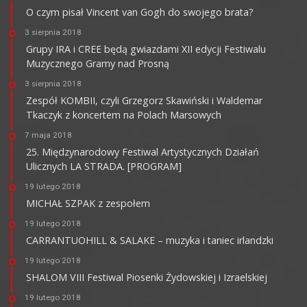
O czym pisał Vincent van Gogh do swojego brata?
3 sierpnia 2018
Grupy IRA i CREE będą gwiazdami XII edycji Festiwalu
Muzycznego Gramy nad Prosną
3 sierpnia 2018
Zespół KOMBII, czyli Grzegorz Skawiński i Waldemar
Tkaczyk z koncertem na Polach Marsowych
7 maja 2018
25. Międzynarodowy Festiwal Artystycznych Działań
Ulicznych LA STRADA. [PROGRAM]
19 lutego 2018
MICHAŁ SZPAK z zespołem
19 lutego 2018
CARRANTUOHILL & SALAKE – muzyka i taniec irlandzki
19 lutego 2018
SHALOM VIII Festiwal Piosenki Żydowskiej i Izraelskiej
19 lutego 2018