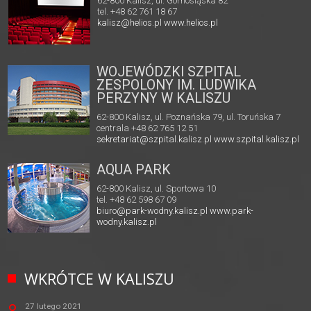
62-800 Kalisz, ul. Górnośląska 82
tel. +48 62 761 18 67
kalisz@helios.pl
www.helios.pl
WOJEWÓDZKI SZPITAL
ZESPOLONY IM. LUDWIKA
PERZYNY W KALISZU
62-800 Kalisz, ul. Poznańska 79, ul. Toruńska 7
centrala +48 62 765 12 51
sekretariat@szpital.kalisz.pl
www.szpital.kalisz.pl
AQUA PARK
62-800 Kalisz, ul. Sportowa 10
tel. +48 62 598 67 09
biuro@park-wodny.kalisz.pl
www.park-
wodny.kalisz.pl
WKRÓTCE W KALISZU
27 lutego 2021