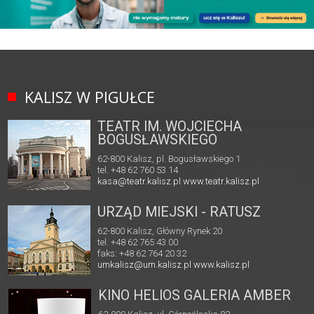
KALISZ W PIGUŁCE
TEATR IM. WOJCIECHA
BOGUSŁAWSKIEGO
62-800 Kalisz, pl. Bogusławskiego 1
tel. +48 62 760 53 14
kasa@teatr.kalisz.pl
www.teatr.kalisz.pl
URZĄD MIEJSKI - RATUSZ
62-800 Kalisz, Główny Rynek 20
tel. +48 62 765 43 00
faks: +48 62 764 20 32
umkalisz@um.kalisz.pl
www.kalisz.pl
KINO HELIOS GALERIA AMBER