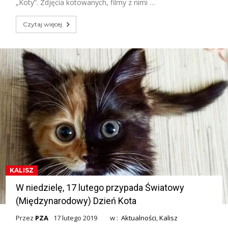
„Koty”. Zdjęcia kotowanych, filmy z nimi …
Czytaj więcej
KALISZ
W niedzielę, 17 lutego przypada Światowy
(Międzynarodowy) Dzień Kota
Przez
PZA
17 lutego 2019
w :
Aktualności
,
Kalisz