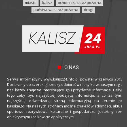
miasto
kalisz
ochotnicza straż pożarna
państwowa straż pożarna
drogi
O NAS
Serwis informacyjny www.kalisz24.info.pl powstał w czerwcu 2015 ro
Docieramy do szerokiej rzeszy odbiorców nie tylko w naszym regioni
nas każdy znajdzie interesujące go i przydatne informacje. Dążymy
tego żeby być najszybciej podającą informacje, a co za tym idz
najczęściej odwiedzaną stroną informacyjną na terenie powi
kaliskiego. Na naszych stronach można znaleźć wiadomości, aktualno
sportowe, rozrywkowe, kulturalne i gospodarcze. Jesteśmy serwi
obiektywnym i całkowicie apolitycznym.