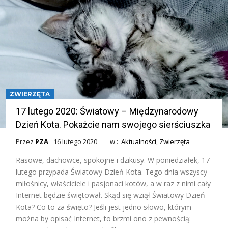
ZWIERZĘTA
17 lutego 2020: Światowy – Międzynarodowy
Dzień Kota. Pokażcie nam swojego sierściuszka
Przez
PZA
16 lutego 2020
w :
Aktualności
,
Zwierzęta
Rasowe, dachowce, spokojne i dzikusy. W poniedziałek, 17
lutego przypada Światowy Dzień Kota. Tego dnia wszyscy
miłośnicy, właściciele i pasjonaci kotów, a w raz z nimi cały
Internet będzie świętował. Skąd się wziął Światowy Dzień
Kota? Co to za święto? Jeśli jest jedno słowo, którym
można by opisać Internet, to brzmi ono z pewnością: