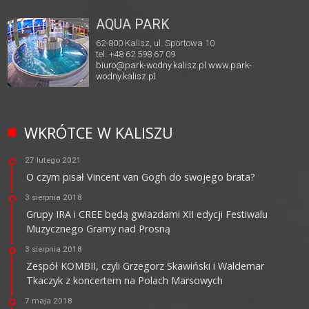
AQUA PARK
62-800 Kalisz, ul. Sportowa 10
tel. +48 62 598 67 09
biuro@park-wodny.kalisz.pl
www.park-
wodny.kalisz.pl
WKRÓTCE W KALISZU
27 lutego 2021
O czym pisał Vincent van Gogh do swojego brata?
3 sierpnia 2018
Grupy IRA i CREE będą gwiazdami XII edycji Festiwalu
Muzycznego Gramy nad Prosną
3 sierpnia 2018
Zespół KOMBII, czyli Grzegorz Skawiński i Waldemar
Tkaczyk z koncertem na Polach Marsowych
7 maja 2018