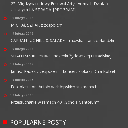
25. Międzynarodowy Festiwal Artystycznych Działań
Ulicznych LA STRADA. [PROGRAM]
19 lutego 2018
MICHAŁ SZPAK z zespołem
19 lutego 2018
CARRANTUOHILL & SALAKE – muzyka i taniec irlandzki
19 lutego 2018
SHALOM VIII Festiwal Piosenki Żydowskiej i Izraelskiej
19 lutego 2018
Janusz Radek z zespołem – koncert z okazji Dnia Kobiet
19 lutego 2018
Fotoplastikon. Anioły w chłopskich sukmanach…
19 lutego 2018
Przesłuchanie w ramach 40. „Schola Cantorum”
POPULARNE POSTY