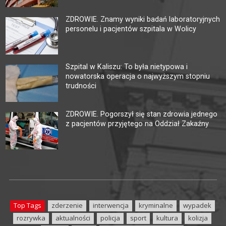
ZDROWIE. Znamy wyniki badań laboratoryjnych
personelu i pacjentów szpitala w Wolicy
Szpital w Kaliszu: To była nietypowa i
nowatorska operacja o najwyższym stopniu
trudności
ZDROWIE. Pogorszył się stan zdrowia jednego
z pacjentów przyjętego na Oddział Zakaźny
Top Tags
zderzenie
interwencja
kryminalne
wypadek
rozrywka
aktualności
policja
sport
kultura
kolizja