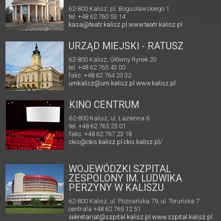
62-800 Kalisz, pl. Bogusławskiego 1
tel. +48 62 760 53 14
kasa@teatr.kalisz.pl
www.teatr.kalisz.pl
URZĄD MIEJSKI - RATUSZ
62-800 Kalisz, Główny Rynek 20
tel. +48 62 765 43 00
faks: +48 62 764 20 32
umkalisz@um.kalisz.pl
www.kalisz.pl
KINO CENTRUM
62-800 Kalisz, ul. Łazienna 6
tel. +48 62 765 25 01
faks. +48 62 767 23 18
ckis@ckis.kalisz.pl
ckis.kalisz.pl/
WOJEWÓDZKI SZPITAL
ZESPOLONY IM. LUDWIKA
PERZYNY W KALISZU
62-800 Kalisz, ul. Poznańska 79, ul. Toruńska 7
centrala +48 62 765 12 51
sekretariat@szpital.kalisz.pl
www.szpital.kalisz.pl