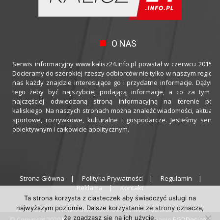
O NAS
Serwis informacyjny www.kalisz24.info.pl powstał w czerwcu 2015 ro
Docieramy do szerokiej rzeszy odbiorców nie tylko w naszym regioni
nas każdy znajdzie interesujące go i przydatne informacje. Dążymy
tego żeby być najszybciej podającą informacje, a co za tym idz
najczęściej odwiedzaną stroną informacyjną na terenie powi
kaliskiego. Na naszych stronach można znaleźć wiadomości, aktualno
sportowe, rozrywkowe, kulturalne i gospodarcze. Jesteśmy serwi
obiektywnym i całkowicie apolitycznym.
Strona Główna
Polityka Prywatności
Regulamin
Reklama
Kontakt
Ta strona korzysta z ciasteczek aby świadczyć usługi na
najwyższym poziomie. Dalsze korzystanie ze strony oznacza,
że zgadzasz się na ich użycie.
© Copyright 2020
Kalisz24.info.pl
| Projekt i wykonanie
EGDDesign
|