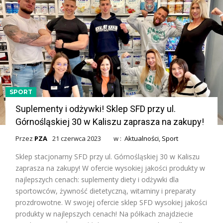
SPORT
Suplementy i odżywki! Sklep SFD przy ul.
Górnośląskiej 30 w Kaliszu zaprasza na zakupy!
Przez
PZA
21 czerwca 2023
w :
Aktualności
,
Sport
Sklep stacjonarny SFD przy ul. Górnośląskiej 30 w Kaliszu
zaprasza na zakupy! W ofercie wysokiej jakości produkty w
najlepszych cenach: suplementy diety i odżywki dla
sportowców, żywność dietetyczną, witaminy i preparaty
prozdrowotne. W swojej ofercie sklep SFD wysokiej jakości
produkty w najlepszych cenach! Na półkach znajdziecie