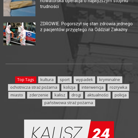
nowatorska operacja o najwyższym stopniu
trudności
ZDROWIE. Pogorszył się stan zdrowia jednego
z pacjentów przyjętego na Oddział Zakaźny
Top Tags
kultura
sport
wypadek
kryminalne
ochotnicza straż pożarna
kolizja
interwencja
rozrywka
miasto
zderzenie
kalisz
drogi
aktualności
policja
państwowa straż pożarna