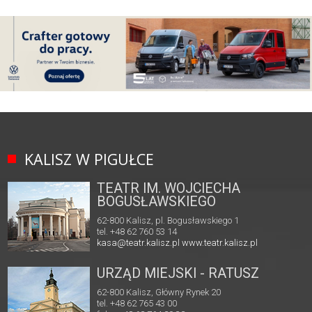
KALISZ W PIGUŁCE
TEATR IM. WOJCIECHA
BOGUSŁAWSKIEGO
62-800 Kalisz, pl. Bogusławskiego 1
tel. +48 62 760 53 14
kasa@teatr.kalisz.pl
www.teatr.kalisz.pl
URZĄD MIEJSKI - RATUSZ
62-800 Kalisz, Główny Rynek 20
tel. +48 62 765 43 00