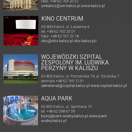
faks: +48 62 764 20 32
umkalisz@um.kalisz.pl
www.kalisz.pl
KINO CENTRUM
62-800 Kalisz, ul. Łazienna 6
tel. +48 62 765 25 01
faks. +48 62 767 23 18
ckis@ckis.kalisz.pl
ckis.kalisz.pl/
WOJEWÓDZKI SZPITAL
ZESPOLONY IM. LUDWIKA
PERZYNY W KALISZU
62-800 Kalisz, ul. Poznańska 79, ul. Toruńska 7
centrala +48 62 765 12 51
sekretariat@szpital.kalisz.pl
www.szpital.kalisz.pl
AQUA PARK
62-800 Kalisz, ul. Sportowa 10
tel. +48 62 598 67 09
biuro@park-wodny.kalisz.pl
www.park-
wodny.kalisz.pl