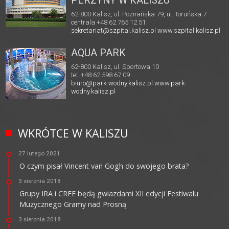
PERZYNY W KALISZU
62-800 Kalisz, ul. Poznańska 79, ul. Toruńska 7
centrala +48 62 765 12 51
sekretariat@szpital.kalisz.pl
www.szpital.kalisz.pl
AQUA PARK
62-800 Kalisz, ul. Sportowa 10
tel. +48 62 598 67 09
biuro@park-wodny.kalisz.pl
www.park-
wodny.kalisz.pl
WKRÓTCE W KALISZU
27 lutego 2021
O czym pisał Vincent van Gogh do swojego brata?
3 sierpnia 2018
Grupy IRA i CREE będą gwiazdami XII edycji Festiwalu
Muzycznego Gramy nad Prosną
3 sierpnia 2018