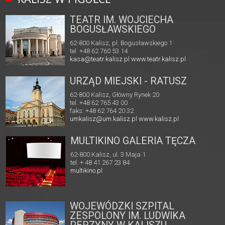
TEATR IM. WOJCIECHA
BOGUSŁAWSKIEGO
62-800 Kalisz, pl. Bogusławskiego 1
tel. +48 62 760 53 14
kasa@teatr.kalisz.pl
www.teatr.kalisz.pl
URZĄD MIEJSKI - RATUSZ
62-800 Kalisz, Główny Rynek 20
tel. +48 62 765 43 00
faks: +48 62 764 20 32
umkalisz@um.kalisz.pl
www.kalisz.pl
MULTIKINO GALERIA TĘCZA
62-800 Kalisz, ul. 3 Maja 1
tel. + 48 41 267 23 84
multikino.pl
WOJEWÓDZKI SZPITAL
ZESPOLONY IM. LUDWIKA