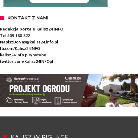
KONTAKT Z NAMI
Redakcja portalu Kalisz24 INFO
Tel 509-188-322
NapiszDoNas@kalisz24.info.pl
fb.com/Kalisz24INFO
kalisz24.info.pl/youtube
twitter.com/Kalisz24INFOpl
KALISZ W PIGUŁCE