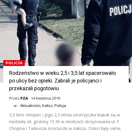
POLICJA
Rodzeństwo w wieku 2,5 i 3,5 lat spacerowało
po ulicy bez opieki. Zabrali je policjanci i
przekazali pogotowiu
Przez
PZA
14 kwietnia 2019
w :
Aktualności
,
Kalisz
,
Policja
3,5 letni chłopiec i jego 2,5 letnia siostrzyczka błąkali się w
niedzielę ok. godziny 15.30 w okolicach skrzyżowania ul. F.
Chopina i Tadeusza Kościuszki w Kaliszu. Dzieci były same,