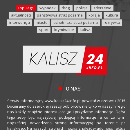
Top Tags
wypadek
drogi
policja
zderzenie
aktualności
państwowa straż pożarna
kolizja
kultura
interwencja
miasto
ochotnicza straż pożarna
rozrywka
sport
kryminalne
kalisz
O NAS
Serwis informacyjny www.kalisz24.info.pl powstał w czerwcu 2015 ro
Docieramy do szerokiej rzeszy odbiorców nie tylko w naszym regioni
nas każdy znajdzie interesujące go i przydatne informacje. Dążymy
tego żeby być najszybciej podającą informacje, a co za tym idz
najczęściej odwiedzaną stroną informacyjną na terenie powi
kaliskiego. Na naszych stronach można znaleźć wiadomości, aktualno