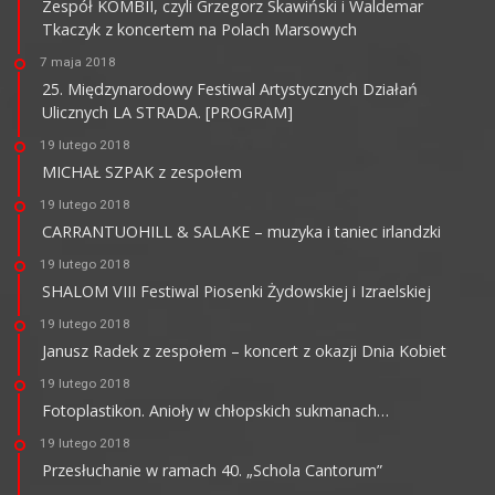
Zespół KOMBII, czyli Grzegorz Skawiński i Waldemar
Tkaczyk z koncertem na Polach Marsowych
7 maja 2018
25. Międzynarodowy Festiwal Artystycznych Działań
Ulicznych LA STRADA. [PROGRAM]
19 lutego 2018
MICHAŁ SZPAK z zespołem
19 lutego 2018
CARRANTUOHILL & SALAKE – muzyka i taniec irlandzki
19 lutego 2018
SHALOM VIII Festiwal Piosenki Żydowskiej i Izraelskiej
19 lutego 2018
Janusz Radek z zespołem – koncert z okazji Dnia Kobiet
19 lutego 2018
Fotoplastikon. Anioły w chłopskich sukmanach…
19 lutego 2018
Przesłuchanie w ramach 40. „Schola Cantorum”