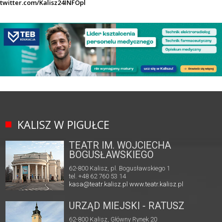
twitter.com/Kalisz24INFOpl
KALISZ W PIGUŁCE
TEATR IM. WOJCIECHA
BOGUSŁAWSKIEGO
62-800 Kalisz, pl. Bogusławskiego 1
tel. +48 62 760 53 14
kasa@teatr.kalisz.pl
www.teatr.kalisz.pl
URZĄD MIEJSKI - RATUSZ
62-800 Kalisz, Główny Rynek 20