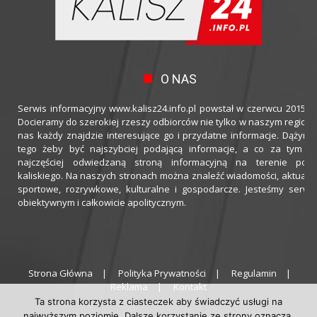
O NAS
Serwis informacyjny www.kalisz24.info.pl powstał w czerwcu 2015 ro
Docieramy do szerokiej rzeszy odbiorców nie tylko w naszym regioni
nas każdy znajdzie interesujące go i przydatne informacje. Dążymy
tego żeby być najszybciej podającą informacje, a co za tym idz
najczęściej odwiedzaną stroną informacyjną na terenie powi
kaliskiego. Na naszych stronach można znaleźć wiadomości, aktualno
sportowe, rozrywkowe, kulturalne i gospodarcze. Jesteśmy serwi
obiektywnym i całkowicie apolitycznym.
Strona Główna
Polityka Prywatności
Regulamin
Reklama
Kontakt
Ta strona korzysta z ciasteczek aby świadczyć usługi na
najwyższym poziomie. Dalsze korzystanie ze strony oznacza,