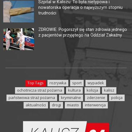
Szpital w Kaliszu: To była nietypowa i
nowatorska operacja o najwyższym stopniu
trudności
ZDROWIE. Pogorszył się stan zdrowia jednego
z pacjentów przyjętego na Oddział Zakaźny
Top Tags
rozrywka
sport
wypadek
ochotnicza straż pożarna
kultura
kolizja
kalisz
państwowa straż pożarna
kryminalne
zderzenie
policja
aktualności
drogi
miasto
interwencja