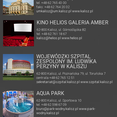
tel. +48 62 765 43 00
faks: +48 62 764 20 32
umkalisz@um.kalisz.pl
www.kalisz.pl
KINO HELIOS GALERIA AMBER
62-800 Kalisz, ul. Górnośląska 82
tel. +48 62 761 18 67
kalisz@helios.pl
www.helios.pl
WOJEWÓDZKI SZPITAL
ZESPOLONY IM. LUDWIKA
PERZYNY W KALISZU
62-800 Kalisz, ul. Poznańska 79, ul. Toruńska 7
centrala +48 62 765 12 51
sekretariat@szpital.kalisz.pl
www.szpital.kalisz.pl
AQUA PARK
62-800 Kalisz, ul. Sportowa 10
tel. +48 62 598 67 09
biuro@park-wodny.kalisz.pl
www.park-
wodny.kalisz.pl