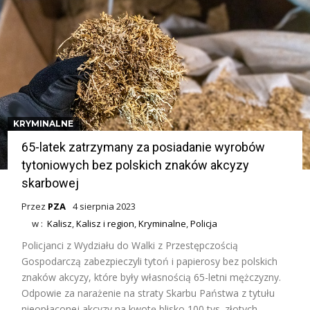
KRYMINALNE
65-latek zatrzymany za posiadanie wyrobów
tytoniowych bez polskich znaków akcyzy
skarbowej
Przez
PZA
4 sierpnia 2023
w :
Kalisz
,
Kalisz i region
,
Kryminalne
,
Policja
Policjanci z Wydziału do Walki z Przestępczością
Gospodarczą zabezpieczyli tytoń i papierosy bez polskich
znaków akcyzy, które były własnością 65-letni mężczyzny.
Odpowie za narażenie na straty Skarbu Państwa z tytułu
nieopłaconej akcyzy na kwotę blisko 100 tys. złotych.