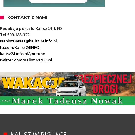
KONTAKT Z NAMI
Redakcja portalu Kalisz24 INFO
Tel 509-188-322
NapiszDoNas@kalisz24.info.pl
fb.com/Kalisz24INFO
kalisz24.info.pl/youtube
twitter.com/Kalisz24INFOpl
KALISZ W PIGUŁCE