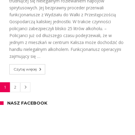
trudniącej się nielegalnym rozlewaniem napojów
spirytusowych. Jej bezprawny proceder przerwali
funkcjonariusze z Wydziału do Walki z Przestępczością
Gospodarczą kaliskiej jednostki. W trakcie czynności
policjanci zabezpieczyli blisko 25 litrów alkoholu. –
Policjanci już od dłuższego czasu podejrzewali, że w
jednym z mieszkań w centrum Kalisza może dochodzić do
handlu nielegalnym alkoholem. Funkcjonariusz operacyjni
zajmujący się …
Czytaj więcej
1
2
NASZ FACEBOOK