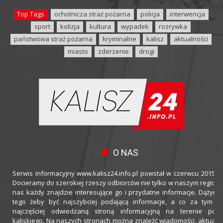
Top Tags
ochotnicza straż pożarna
policja
interwencja
sport
kolizja
kultura
wypadek
rozrywka
państwowa straż pożarna
kryminalne
kalisz
aktualności
miasto
zderzenie
drogi
O NAS
Serwis informacyjny www.kalisz24.info.pl powstał w czerwcu 2015 ro
Docieramy do szerokiej rzeszy odbiorców nie tylko w naszym regioni
nas każdy znajdzie interesujące go i przydatne informacje. Dążymy
tego żeby być najszybciej podającą informacje, a co za tym idz
najczęściej odwiedzaną stroną informacyjną na terenie powi
kaliskiego. Na naszych stronach można znaleźć wiadomości, aktualno