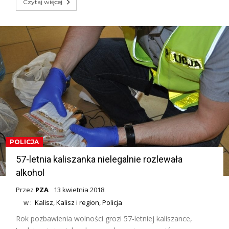
Czytaj więcej
POLICJA
57-letnia kaliszanka nielegalnie rozlewała
alkohol
Przez
PZA
13 kwietnia 2018
w :
Kalisz
,
Kalisz i region
,
Policja
Rok pozbawienia wolności grozi 57-letniej kaliszance,