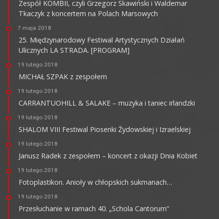
Zespół KOMBII, czyli Grzegorz Skawiński i Waldemar
Tkaczyk z koncertem na Polach Marsowych
7 maja 2018
25. Międzynarodowy Festiwal Artystycznych Działań
Ulicznych LA STRADA. [PROGRAM]
19 lutego 2018
MICHAŁ SZPAK z zespołem
19 lutego 2018
CARRANTUOHILL & SALAKE – muzyka i taniec irlandzki
19 lutego 2018
SHALOM VIII Festiwal Piosenki Żydowskiej i Izraelskiej
19 lutego 2018
Janusz Radek z zespołem – koncert z okazji Dnia Kobiet
19 lutego 2018
Fotoplastikon. Anioły w chłopskich sukmanach…
19 lutego 2018
Przesłuchanie w ramach 40. „Schola Cantorum”