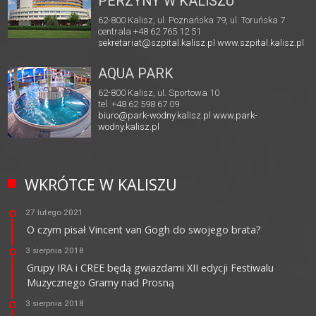
PERZYNY W KALISZU
62-800 Kalisz, ul. Poznańska 79, ul. Toruńska 7
centrala +48 62 765 12 51
sekretariat@szpital.kalisz.pl
www.szpital.kalisz.pl
AQUA PARK
62-800 Kalisz, ul. Sportowa 10
tel. +48 62 598 67 09
biuro@park-wodny.kalisz.pl
www.park-
wodny.kalisz.pl
WKRÓTCE W KALISZU
27 lutego 2021
O czym pisał Vincent van Gogh do swojego brata?
3 sierpnia 2018
Grupy IRA i CREE będą gwiazdami XII edycji Festiwalu
Muzycznego Gramy nad Prosną
3 sierpnia 2018