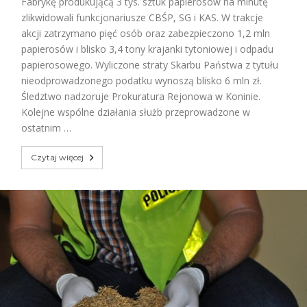
Fabrykę produkującą 3 tys. sztuk papierosów na minutę
zlikwidowali funkcjonariusze CBŚP, SG i KAS. W trakcje
akcji zatrzymano pięć osób oraz zabezpieczono 1,2 mln
papierosów i blisko 3,4 tony krajanki tytoniowej i odpadu
papierosowego. Wyliczone straty Skarbu Państwa z tytułu
nieodprowadzonego podatku wynoszą blisko 6 mln zł.
Śledztwo nadzoruje Prokuratura Rejonowa w Koninie.
Kolejne wspólne działania służb przeprowadzone w
ostatnim …
Czytaj więcej