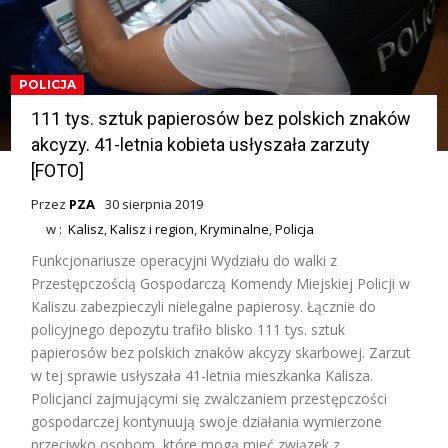
POLICJA
111 tys. sztuk papierosów bez polskich znaków
akcyzy. 41-letnia kobieta usłyszała zarzuty
[FOTO]
Przez
PZA
30 sierpnia 2019
w :
Kalisz
,
Kalisz i region
,
Kryminalne
,
Policja
Funkcjonariusze operacyjni Wydziału do walki z
Przestępczością Gospodarczą Komendy Miejskiej Policji w
Kaliszu zabezpieczyli nielegalne papierosy. Łącznie do
policyjnego depozytu trafiło blisko 111 tys. sztuk
papierosów bez polskich znaków akcyzy skarbowej. Zarzut
w tej sprawie usłyszała 41-letnia mieszkanka Kalisza.
Policjanci zajmującymi się zwalczaniem przestępczości
gospodarczej kontynuują swoje działania wymierzone
przeciwko osobom, które mogą mieć związek z