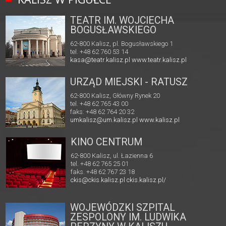
TEATR IM. WOJCIECHA
BOGUSŁAWSKIEGO
62-800 Kalisz, pl. Bogusławskiego 1
tel. +48 62 760 53 14
kasa@teatr.kalisz.pl
www.teatr.kalisz.pl
URZĄD MIEJSKI - RATUSZ
62-800 Kalisz, Główny Rynek 20
tel. +48 62 765 43 00
faks: +48 62 764 20 32
umkalisz@um.kalisz.pl
www.kalisz.pl
KINO CENTRUM
62-800 Kalisz, ul. Łazienna 6
tel. +48 62 765 25 01
faks. +48 62 767 23 18
ckis@ckis.kalisz.pl
ckis.kalisz.pl/
WOJEWÓDZKI SZPITAL
ZESPOLONY IM. LUDWIKA