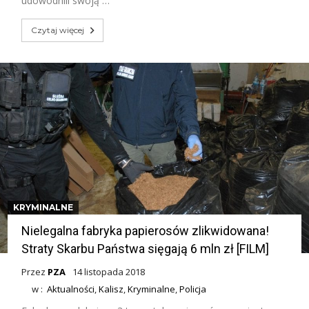
udowodnili swoją …
Czytaj więcej
KRYMINALNE
Nielegalna fabryka papierosów zlikwidowana!
Straty Skarbu Państwa sięgają 6 mln zł [FILM]
Przez
PZA
14 listopada 2018
w :
Aktualności
,
Kalisz
,
Kryminalne
,
Policja