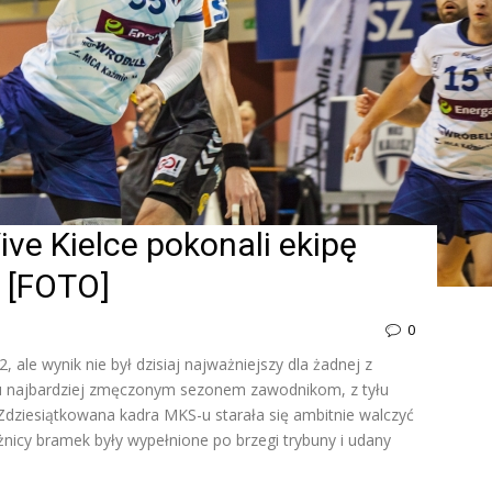
ive Kielce pokonali ekipę
2 [FOTO]
0
 ale wynik nie był dzisiaj najważniejszy dla żadnej z
lku najbardziej zmęczonym sezonem zawodnikom, z tyłu
Zdziesiątkowana kadra MKS-u starała się ambitnie walczyć
óżnicy bramek były wypełnione po brzegi trybuny i udany