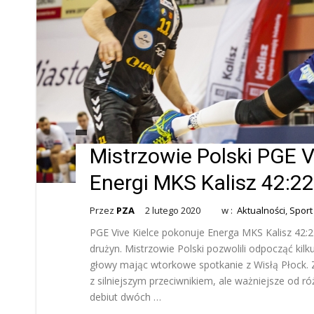
Mistrzowie Polski PGE V
Energi MKS Kalisz 42:2
Przez
PZA
2 lutego 2020
w :
Aktualności
,
Sport
PGE Vive Kielce pokonuje Energa MKS Kalisz 42:22,
drużyn. Mistrzowie Polski pozwolili odpocząć ki
głowy mając wtorkowe spotkanie z Wisłą Płock. 
z silniejszym przeciwnikiem, ale ważniejsze od r
debiut dwóch …