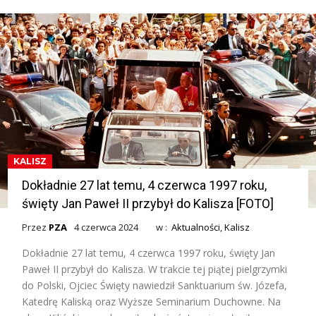
KALISZ
Dokładnie 27 lat temu, 4 czerwca 1997 roku,
święty Jan Paweł II przybył do Kalisza [FOTO]
Przez
PZA
4 czerwca 2024
w :
Aktualności
,
Kalisz
Dokładnie 27 lat temu, 4 czerwca 1997 roku, święty Jan
Paweł II przybył do Kalisza. W trakcie tej piątej pielgrzymki
do Polski, Ojciec Święty nawiedził Sanktuarium św. Józefa,
Katedrę Kaliską oraz Wyższe Seminarium Duchowne. Na