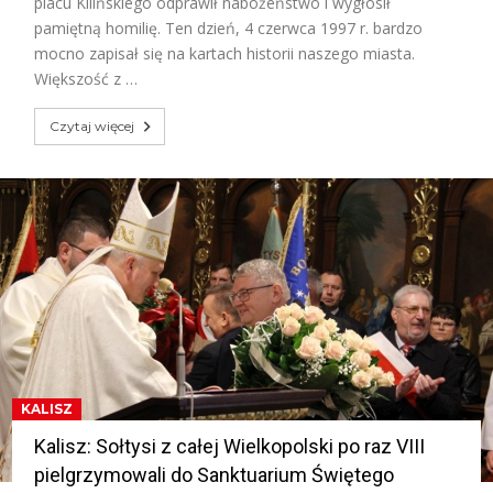
placu Kilińskiego odprawił nabożeństwo i wygłosił
pamiętną homilię. Ten dzień, 4 czerwca 1997 r. bardzo
mocno zapisał się na kartach historii naszego miasta.
Większość z …
Czytaj więcej
KALISZ
Kalisz: Sołtysi z całej Wielkopolski po raz VIII
pielgrzymowali do Sanktuarium Świętego