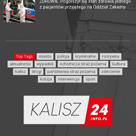
ZDROWIE. Pogorszył się stan zdrowia jednego
z pacjentów przyjętego na Oddział Zakaźny
Top Tags
miasto
policja
kryminalne
rozrywka
aktualności
wypadek
ochotnicza straż pożarna
kultura
kalisz
drogi
państwowa straż pożarna
zderzenie
kolizja
interwencja
sport