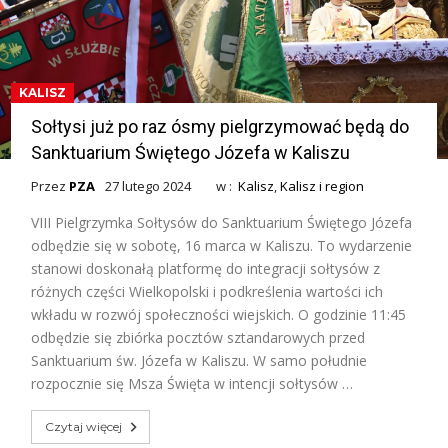
KALISZ
Sołtysi już po raz ósmy pielgrzymować będą do
Sanktuarium Świętego Józefa w Kaliszu
Przez
PZA
27 lutego 2024
w :
Kalisz
,
Kalisz i region
VIII Pielgrzymka Sołtysów do Sanktuarium Świętego Józefa
odbędzie się w sobotę, 16 marca w Kaliszu. To wydarzenie
stanowi doskonałą platformę do integracji sołtysów z
różnych części Wielkopolski i podkreślenia wartości ich
wkładu w rozwój społeczności wiejskich. O godzinie 11:45
odbędzie się zbiórka pocztów sztandarowych przed
Sanktuarium św. Józefa w Kaliszu. W samo południe
rozpocznie się Msza Święta w intencji sołtysów …
Czytaj więcej