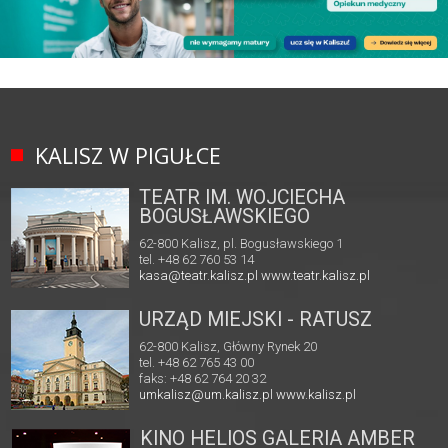
KALISZ W PIGUŁCE
TEATR IM. WOJCIECHA
BOGUSŁAWSKIEGO
62-800 Kalisz, pl. Bogusławskiego 1
tel. +48 62 760 53 14
kasa@teatr.kalisz.pl
www.teatr.kalisz.pl
URZĄD MIEJSKI - RATUSZ
62-800 Kalisz, Główny Rynek 20
tel. +48 62 765 43 00
faks: +48 62 764 20 32
umkalisz@um.kalisz.pl
www.kalisz.pl
KINO HELIOS GALERIA AMBER