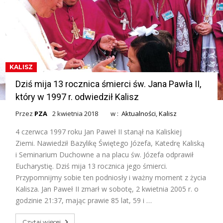
KALISZ
Dziś mija 13 rocznica śmierci św. Jana Pawła II,
który w 1997 r. odwiedził Kalisz
Przez
PZA
2 kwietnia 2018
w :
Aktualności
,
Kalisz
4 czerwca 1997 roku Jan Paweł II stanął na Kaliskiej
Ziemi. Nawiedził Bazylikę Świętego Józefa, Katedrę Kaliską
i Seminarium Duchowne a na placu św. Józefa odprawił
Eucharystię. Dziś mija 13 rocznica jego śmierci.
Przypomnijmy sobie ten podniosły i ważny moment z życia
Kalisza. Jan Paweł II zmarł w sobotę, 2 kwietnia 2005 r. o
godzinie 21:37, mając prawie 85 lat, 59 i …
Czytaj więcej