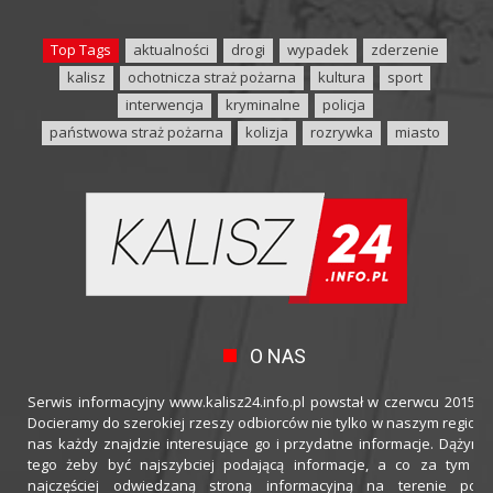
Top Tags
aktualności
drogi
wypadek
zderzenie
kalisz
ochotnicza straż pożarna
kultura
sport
interwencja
kryminalne
policja
państwowa straż pożarna
kolizja
rozrywka
miasto
O NAS
Serwis informacyjny www.kalisz24.info.pl powstał w czerwcu 2015 ro
Docieramy do szerokiej rzeszy odbiorców nie tylko w naszym regioni
nas każdy znajdzie interesujące go i przydatne informacje. Dążymy
tego żeby być najszybciej podającą informacje, a co za tym idz
najczęściej odwiedzaną stroną informacyjną na terenie powi