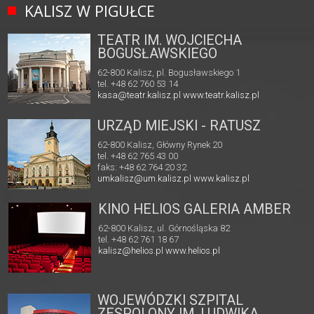
KALISZ W PIGUŁCE
TEATR IM. WOJCIECHA
BOGUSŁAWSKIEGO
62-800 Kalisz, pl. Bogusławskiego 1
tel. +48 62 760 53 14
kasa@teatr.kalisz.pl
www.teatr.kalisz.pl
URZĄD MIEJSKI - RATUSZ
62-800 Kalisz, Główny Rynek 20
tel. +48 62 765 43 00
faks: +48 62 764 20 32
umkalisz@um.kalisz.pl
www.kalisz.pl
KINO HELIOS GALERIA AMBER
62-800 Kalisz, ul. Górnośląska 82
tel. +48 62 761 18 67
kalisz@helios.pl
www.helios.pl
WOJEWÓDZKI SZPITAL
ZESPOLONY IM. LUDWIKA