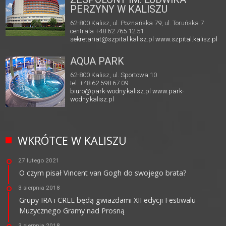
PERZYNY W KALISZU
62-800 Kalisz, ul. Poznańska 79, ul. Toruńska 7
centrala +48 62 765 12 51
sekretariat@szpital.kalisz.pl
www.szpital.kalisz.pl
AQUA PARK
62-800 Kalisz, ul. Sportowa 10
tel. +48 62 598 67 09
biuro@park-wodny.kalisz.pl
www.park-
wodny.kalisz.pl
WKRÓTCE W KALISZU
27 lutego 2021
O czym pisał Vincent van Gogh do swojego brata?
3 sierpnia 2018
Grupy IRA i CREE będą gwiazdami XII edycji Festiwalu
Muzycznego Gramy nad Prosną
3 sierpnia 2018