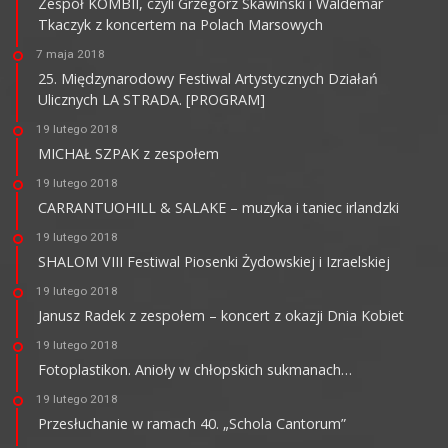
Zespół KOMBII, czyli Grzegorz Skawiński i Waldemar
Tkaczyk z koncertem na Polach Marsowych
7 maja 2018
25. Międzynarodowy Festiwal Artystycznych Działań
Ulicznych LA STRADA. [PROGRAM]
19 lutego 2018
MICHAŁ SZPAK z zespołem
19 lutego 2018
CARRANTUOHILL & SALAKE – muzyka i taniec irlandzki
19 lutego 2018
SHALOM VIII Festiwal Piosenki Żydowskiej i Izraelskiej
19 lutego 2018
Janusz Radek z zespołem – koncert z okazji Dnia Kobiet
19 lutego 2018
Fotoplastikon. Anioły w chłopskich sukmanach…
19 lutego 2018
Przesłuchanie w ramach 40. „Schola Cantorum”