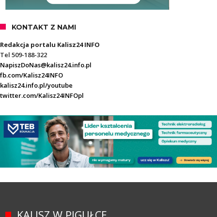
KONTAKT Z NAMI
Redakcja portalu Kalisz24 INFO
Tel 509-188-322
NapiszDoNas@kalisz24.info.pl
fb.com/Kalisz24INFO
kalisz24.info.pl/youtube
twitter.com/Kalisz24INFOpl
KALISZ W PIGUŁCE