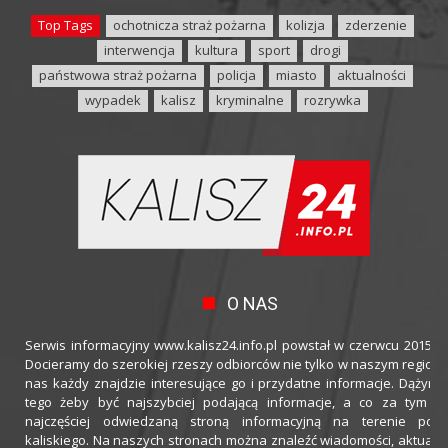
Top Tags
ochotnicza straż pożarna
kolizja
zderzenie
interwencja
kultura
sport
drogi
państwowa straż pożarna
policja
miasto
aktualności
wypadek
kalisz
kryminalne
rozrywka
O NAS
Serwis informacyjny www.kalisz24.info.pl powstał w czerwcu 2015 ro
Docieramy do szerokiej rzeszy odbiorców nie tylko w naszym regioni
nas każdy znajdzie interesujące go i przydatne informacje. Dążymy
tego żeby być najszybciej podającą informacje, a co za tym idz
najczęściej odwiedzaną stroną informacyjną na terenie powi
kaliskiego. Na naszych stronach można znaleźć wiadomości, aktualno