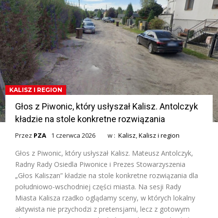
KALISZ I REGION
Głos z Piwonic, który usłyszał Kalisz. Antolczyk
kładzie na stole konkretne rozwiązania
Przez
PZA
1 czerwca 2026
w :
Kalisz
,
Kalisz i region
Głos z Piwonic, który usłyszał Kalisz. Mateusz Antolczyk,
Radny Rady Osiedla Piwonice i Prezes Stowarzyszenia
„Głos Kaliszan” kładzie na stole konkretne rozwiązania dla
południowo-wschodniej części miasta. Na sesji Rady
Miasta Kalisza rzadko oglądamy sceny, w których lokalny
aktywista nie przychodzi z pretensjami, lecz z gotowym