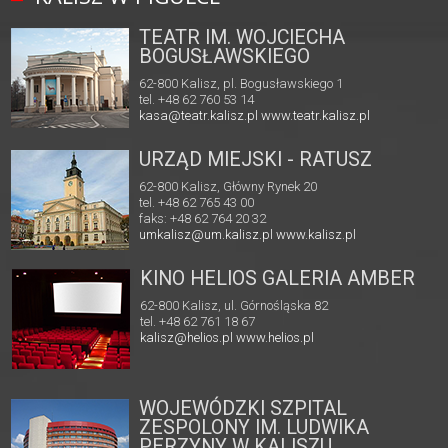
TEATR IM. WOJCIECHA
BOGUSŁAWSKIEGO
62-800 Kalisz, pl. Bogusławskiego 1
tel. +48 62 760 53 14
kasa@teatr.kalisz.pl
www.teatr.kalisz.pl
URZĄD MIEJSKI - RATUSZ
62-800 Kalisz, Główny Rynek 20
tel. +48 62 765 43 00
faks: +48 62 764 20 32
umkalisz@um.kalisz.pl
www.kalisz.pl
KINO HELIOS GALERIA AMBER
62-800 Kalisz, ul. Górnośląska 82
tel. +48 62 761 18 67
kalisz@helios.pl
www.helios.pl
WOJEWÓDZKI SZPITAL
ZESPOLONY IM. LUDWIKA
PERZYNY W KALISZU