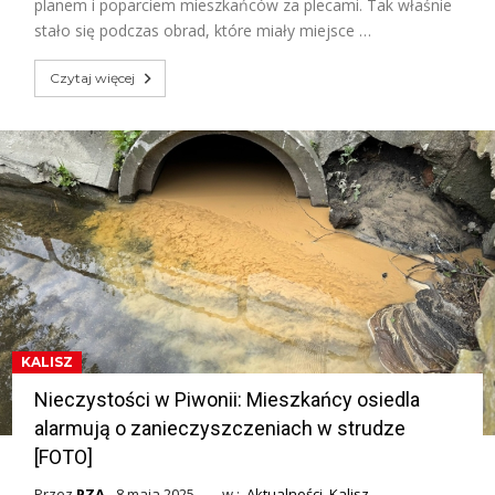
planem i poparciem mieszkańców za plecami. Tak właśnie
stało się podczas obrad, które miały miejsce …
Czytaj więcej
KALISZ
Nieczystości w Piwonii: Mieszkańcy osiedla
alarmują o zanieczyszczeniach w strudze
[FOTO]
Przez
PZA
8 maja 2025
w :
Aktualności
,
Kalisz