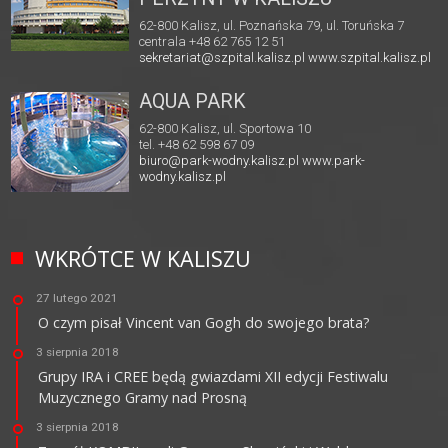
62-800 Kalisz, ul. Poznańska 79, ul. Toruńska 7
centrala +48 62 765 12 51
sekretariat@szpital.kalisz.pl
www.szpital.kalisz.pl
AQUA PARK
62-800 Kalisz, ul. Sportowa 10
tel. +48 62 598 67 09
biuro@park-wodny.kalisz.pl
www.park-
wodny.kalisz.pl
WKRÓTCE W KALISZU
27 lutego 2021
O czym pisał Vincent van Gogh do swojego brata?
3 sierpnia 2018
Grupy IRA i CREE będą gwiazdami XII edycji Festiwalu
Muzycznego Gramy nad Prosną
3 sierpnia 2018