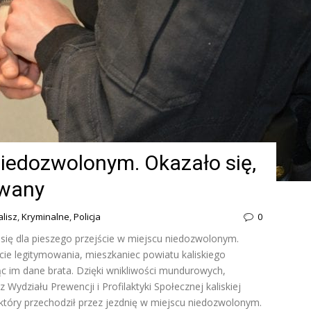
niedozwolonym. Okazało się,
iwany
alisz
,
Kryminalne
,
Policja
0
się dla pieszego przejście w miejscu niedozwolonym.
kcie legitymowania, mieszkaniec powiatu kaliskiego
c im dane brata. Dzięki wnikliwości mundurowych,
z Wydziału Prewencji i Profilaktyki Społecznej kaliskiej
tóry przechodził przez jezdnię w miejscu niedozwolonym.