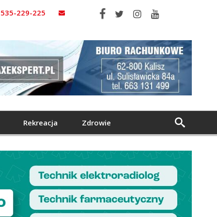
535-229-225
Rekreacja
Zdrowie