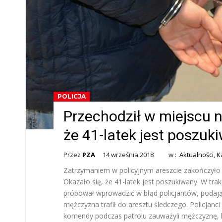
POLICJA
Przechodził w miejscu 
że 41-latek jest poszuk
Przez
PZA
14 września 2018
w :
Aktualności
,
K
Zatrzymaniem w policyjnym areszcie zakończyło 
Okazało się, że 41-latek jest poszukiwany. W tra
próbował wprowadzić w błąd policjantów, podają
mężczyzna trafił do aresztu śledczego. Policjanci 
komendy podczas patrolu zauważyli mężczyznę, k