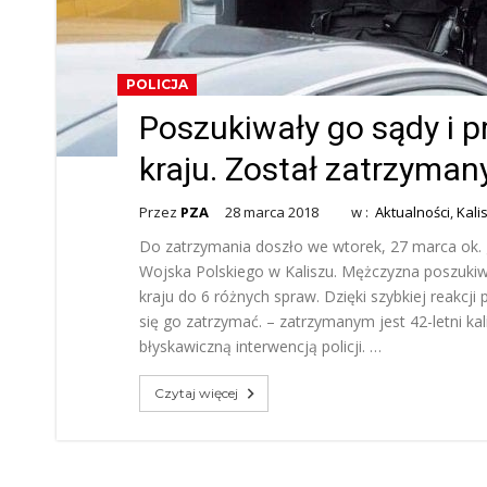
POLICJA
Poszukiwały go sądy i p
kraju. Został zatrzyman
Przez
PZA
28 marca 2018
w :
Aktualności
,
Kalis
Do zatrzymania doszło we wtorek, 27 marca ok. g
Wojska Polskiego w Kaliszu. Mężczyzna poszukiwan
kraju do 6 różnych spraw. Dzięki szybkiej reakcj
się go zatrzymać. – zatrzymanym jest 42-letni ka
błyskawiczną interwencją policji. …
Czytaj więcej