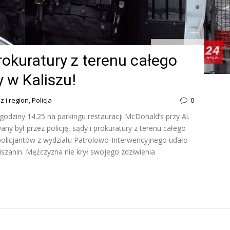
rokuratury z terenu całego
y w Kaliszu!
z i region
,
Policja
0
odziny 14.25 na parkingu restauracji McDonald’s przy Al.
y był przez policję, sądy i prokuratury z terenu całego
i policjantów z wydziału Patrolowo-Interwencyjnego udało
liszanin. Mężczyzna nie krył swojego zdziwienia