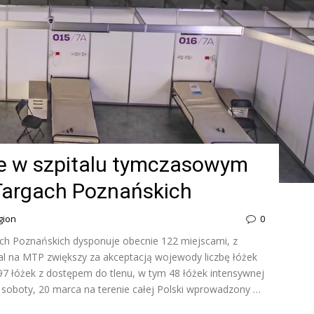
e w szpitalu tymczasowym
argach Poznańskich
egion
0
h Poznańskich dysponuje obecnie 122 miejscami, z
ital na MTP zwiększy za akceptacją wojewody liczbę łóżek
597 łóżek z dostępem do tlenu, w tym 48 łóżek intensywnej
 soboty, 20 marca na terenie całej Polski wprowadzony …