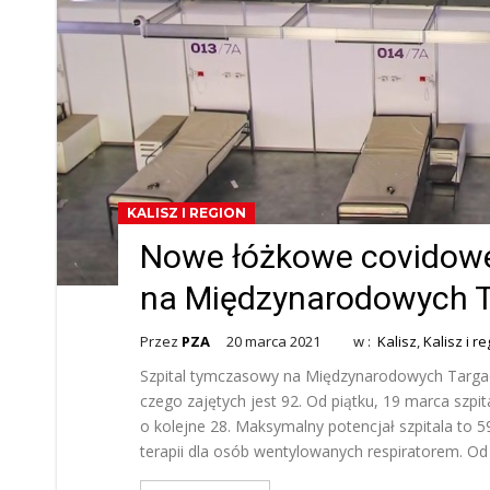
KALISZ I REGION
Nowe łóżkowe covidow
na Międzynarodowych T
Przez
PZA
20 marca 2021
w :
Kalisz
,
Kalisz i r
Szpital tymczasowy na Międzynarodowych Targac
czego zajętych jest 92. Od piątku, 19 marca szp
o kolejne 28. Maksymalny potencjał szpitala to 
terapii dla osób wentylowanych respiratorem. Od