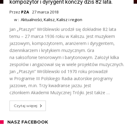
kompozytor i dyrygent kończy dziś 82 lata.
Przez
PZA
27 marca 2018
w :
Aktualności
,
Kalisz
,
Kalisz i region
Jan „Ptaszyn” Wróblewski urodził się dokładnie 82 lata
temu – 27 marca 1936 roku w Kaliszu. Jest muzykiem
jazzowym, kompozytorem, aranżerem i dyrygentem,
dziennikarzem i krytykiem muzycznym. Gra
na saksofonie tenorowym i barytonowym. Założył kilka
zespołów i angażował się w wiele projektów muzycznych.
Jan „Ptaszyn” Wróblewski od 1970 roku prowadził
w Programie III Polskiego Radia autorskie programy
jazzowe, m.in. Trzy kwadranse jazzu. Jest
członkiem Akademii Muzycznej Trójki. Jest także …
Czytaj więcej
NASZ FACEBOOK