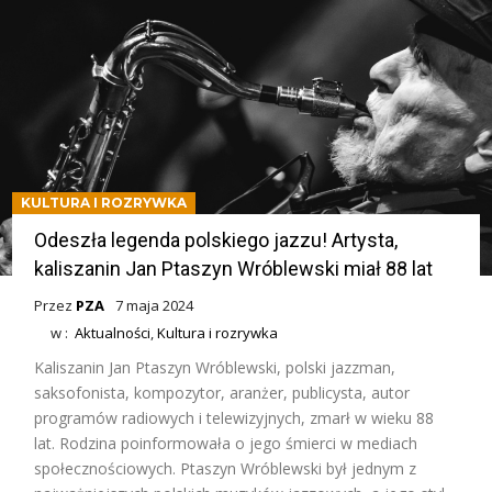
KULTURA I ROZRYWKA
Odeszła legenda polskiego jazzu! Artysta,
kaliszanin Jan Ptaszyn Wróblewski miał 88 lat
Przez
PZA
7 maja 2024
w :
Aktualności
,
Kultura i rozrywka
Kaliszanin Jan Ptaszyn Wróblewski, polski jazzman,
saksofonista, kompozytor, aranżer, publicysta, autor
programów radiowych i telewizyjnych, zmarł w wieku 88
lat. Rodzina poinformowała o jego śmierci w mediach
społecznościowych. Ptaszyn Wróblewski był jednym z