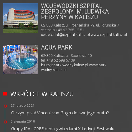
WOJEWÓDZKI SZPITAL
ZESPOLONY IM. LUDWIKA
PERZYNY W KALISZU
62-800 Kalisz, ul. Poznańska 79, ul. Toruńska 7
centrala +48 62 765 12 51
sekretariat@szpital.kalisz.pl
www.szpital.kalisz.pl
AQUA PARK
62-800 Kalisz, ul. Sportowa 10
tel. +48 62 598 67 09
biuro@park-wodny.kalisz.pl
www.park-
wodny.kalisz.pl
WKRÓTCE W KALISZU
27 lutego 2021
O czym pisał Vincent van Gogh do swojego brata?
3 sierpnia 2018
Grupy IRA i CREE będą gwiazdami XII edycji Festiwalu