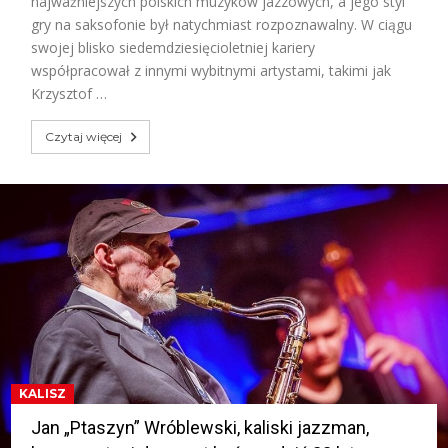
najważniejszych polskich muzyków jazzowych, a jego styl
gry na saksofonie był natychmiast rozpoznawalny. W ciągu
swojej blisko siedemdziesięcioletniej kariery
współpracował z innymi wybitnymi artystami, takimi jak
Krzysztof …
Czytaj więcej
KALISZ
Jan „Ptaszyn” Wróblewski, kaliski jazzman,