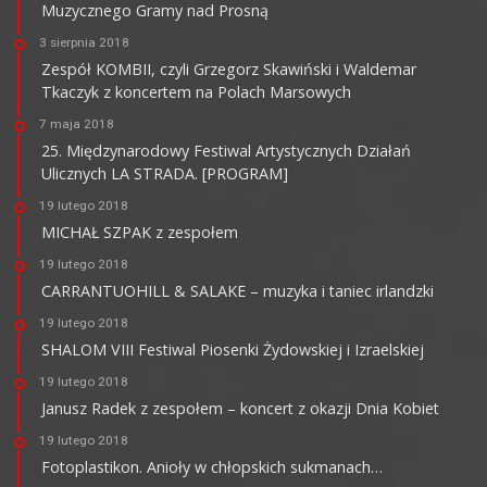
Muzycznego Gramy nad Prosną
3 sierpnia 2018
Zespół KOMBII, czyli Grzegorz Skawiński i Waldemar
Tkaczyk z koncertem na Polach Marsowych
7 maja 2018
25. Międzynarodowy Festiwal Artystycznych Działań
Ulicznych LA STRADA. [PROGRAM]
19 lutego 2018
MICHAŁ SZPAK z zespołem
19 lutego 2018
CARRANTUOHILL & SALAKE – muzyka i taniec irlandzki
19 lutego 2018
SHALOM VIII Festiwal Piosenki Żydowskiej i Izraelskiej
19 lutego 2018
Janusz Radek z zespołem – koncert z okazji Dnia Kobiet
19 lutego 2018
Fotoplastikon. Anioły w chłopskich sukmanach…