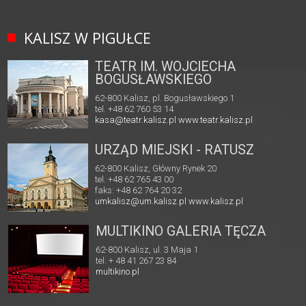
KALISZ W PIGUŁCE
TEATR IM. WOJCIECHA
BOGUSŁAWSKIEGO
62-800 Kalisz, pl. Bogusławskiego 1
tel. +48 62 760 53 14
kasa@teatr.kalisz.pl
www.teatr.kalisz.pl
URZĄD MIEJSKI - RATUSZ
62-800 Kalisz, Główny Rynek 20
tel. +48 62 765 43 00
faks: +48 62 764 20 32
umkalisz@um.kalisz.pl
www.kalisz.pl
MULTIKINO GALERIA TĘCZA
62-800 Kalisz, ul. 3 Maja 1
tel. + 48 41 267 23 84
multikino.pl