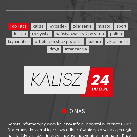
Top Tags
kalisz
wypadek
zderzenie
miasto
sport
kolizja
rozrywka
państwowa straż pożarna
policja
kryminalne
ochotnicza straż pożarna
kultura
aktualności
drogi
interwencja
O NAS
Serwis informacyjny www.kalisz24.info.pl powstał w czerwcu 2015 ro
Docieramy do szerokiej rzeszy odbiorców nie tylko w naszym regioni
nas każdy znajdzie interesujące go i przydatne informacje. Dążymy