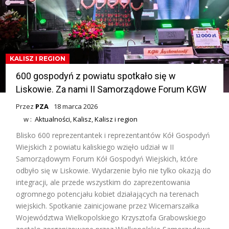
KALISZ I REGION
600 gospodyń z powiatu spotkało się w
Liskowie. Za nami II Samorządowe Forum KGW
Przez
PZA
18 marca 2026
w :
Aktualności
,
Kalisz
,
Kalisz i region
Blisko 600 reprezentantek i reprezentantów Kół Gospodyń
Wiejskich z powiatu kaliskiego wzięło udział w II
Samorządowym Forum Kół Gospodyń Wiejskich, które
odbyło się w Liskowie. Wydarzenie było nie tylko okazją do
integracji, ale przede wszystkim do zaprezentowania
ogromnego potencjału kobiet działających na terenach
wiejskich. Spotkanie zainicjowane przez Wicemarszałka
Województwa Wielkopolskiego Krzysztofa Grabowskiego