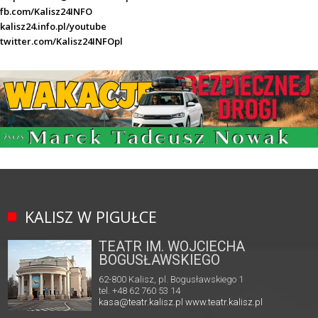
fb.com/Kalisz24INFO
kalisz24.info.pl/youtube
twitter.com/Kalisz24INFOpl
KALISZ W PIGUŁCE
TEATR IM. WOJCIECHA
BOGUSŁAWSKIEGO
62-800 Kalisz, pl. Bogusławskiego 1
tel. +48 62 760 53 14
kasa@teatr.kalisz.pl
www.teatr.kalisz.pl