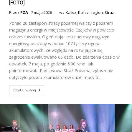
[FOTO]
Przez
PZA
7 maja 2026
w :
Kalisz
,
Kalisz i region
,
Straż
Ponad 20 zastępów straży pożarnej walczy z pożarem
magazynu energii w miejscowości Czajków w powiecie
ostrzeszowskim. Ogień objął kontenerowy magazyn
energii wyposażony w ponad 107 tysięcy ogniw
akumulatorowych. Ze względu na rozwijające się
zagrożenie ewakuowano 65 osób. Do zdarzenia doszło w
czwartek, 7 maja, po godzinie 6:00 rano. Jak
poinformowała Państwowa Straż Pożarna, zgłoszenie
dotyczyło pożaru akumulatorów dużej mocy o …
Czytaj więcej