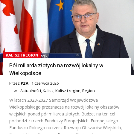
KALISZ I REGION
Pół miliarda złotych na rozwój lokalny w
Wielkopolsce
Przez
PZA
1 czerwca 2026
w :
Aktualności
,
Kalisz
,
Kalisz i region
,
Region
W latach 2023-2027 Samorząd Województwa
Wielkopolskiego przeznacza na rozwój lokalny obszarów
wiejskich ponad pół miliarda złotych. Budżet na ten cel
pochodzi z trzech Funduszy Europejskich: Europejskiego
Funduszu Rolnego na rzecz Rozwoju Obszarów Wiejskich,