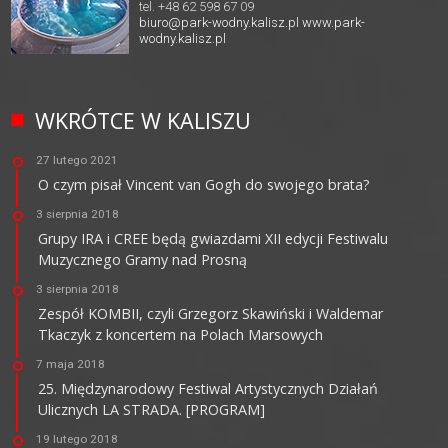
tel. +48 62 598 67 09
biuro@park-wodny.kalisz.pl
www.park-
wodny.kalisz.pl
WKRÓTCE W KALISZU
27 lutego 2021
O czym pisał Vincent van Gogh do swojego brata?
3 sierpnia 2018
Grupy IRA i CREE będą gwiazdami XII edycji Festiwalu
Muzycznego Gramy nad Prosną
3 sierpnia 2018
Zespół KOMBII, czyli Grzegorz Skawiński i Waldemar
Tkaczyk z koncertem na Polach Marsowych
7 maja 2018
25. Międzynarodowy Festiwal Artystycznych Działań
Ulicznych LA STRADA. [PROGRAM]
19 lutego 2018