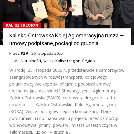
KALISZ I REGION
Kalisko-Ostrowska Kolej Aglomeracyjna rusza —
umowy podpisane, pociągi od grudnia
Przez
PZA
26 listopada 2025
w :
Aktualności
,
Kalisz
,
Kalisz i region
,
Region
W środę, 25 listopada 2025 r., przedstawiciele samorządów
zaangażowanych w rozwój transportu kolejowego
południowej Wielkopolski oficjalnie podpisali umowy
uruchamiające działalność Stowarzyszenie Aglomeracja
Kalisko-Ostrowska (SAKO), co otwiera drogę do startu
nowej linii — Kalisko-Ostrowskiej Kolei Aglomeracyjnej
(KOKA). Więcej pociągów i lepsza komunikacja Dzięki
porozumieniu i dofinansowaniu projektu przez samorząd
województwa, gminy, powiaty i miasta uczestniczące w
aglomeracji, już od 14 grudnia …