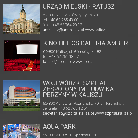
URZĄD MIEJSKI - RATUSZ
62-800 Kalisz, Główny Rynek 20
tel. +48 62 765 43 00
faks: +48 62 764 20 32
umkalisz@um.kalisz.pl
www.kalisz.pl
KINO HELIOS GALERIA AMBER
62-800 Kalisz, ul. Górnośląska 82
tel. +48 62 761 18 67
kalisz@helios.pl
www.helios.pl
WOJEWÓDZKI SZPITAL
ZESPOLONY IM. LUDWIKA
PERZYNY W KALISZU
62-800 Kalisz, ul. Poznańska 79, ul. Toruńska 7
centrala +48 62 765 12 51
sekretariat@szpital.kalisz.pl
www.szpital.kalisz.pl
AQUA PARK
62-800 Kalisz, ul. Sportowa 10