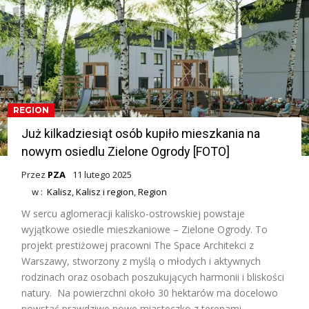
REGION
Już kilkadziesiąt osób kupiło mieszkania na
nowym osiedlu Zielone Ogrody [FOTO]
Przez
PZA
11 lutego 2025
w :
Kalisz
,
Kalisz i region
,
Region
W sercu aglomeracji kalisko-ostrowskiej powstaje
wyjątkowe osiedle mieszkaniowe – Zielone Ogrody. To
projekt prestiżowej pracowni The Space Architekci z
Warszawy, stworzony z myślą o młodych i aktywnych
rodzinach oraz osobach poszukujących harmonii i bliskości
natury. Na powierzchni około 30 hektarów ma docelowo
powstać prawdziwe nowe miasteczko z terenami