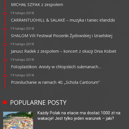
MICHAŁ SZPAK z zespołem
19 lutego 2018
CARRANTUOHILL & SALAKE – muzyka i taniec irlandzki
19 lutego 2018
SHALOM VIII Festiwal Piosenki Żydowskiej i Izraelskiej
19 lutego 2018
Janusz Radek z zespołem – koncert z okazji Dnia Kobiet
19 lutego 2018
Fotoplastikon. Anioły w chłopskich sukmanach…
19 lutego 2018
Przesłuchanie w ramach 40. „Schola Cantorum”
POPULARNE POSTY
Każdy Polak na etacie ma dostać 1000 zł na
wakacje! Jest tylko jeden warunek – jaki?