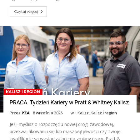
Czytaj więcej
KALISZ I REGION
PRACA. Tydzień Kariery w Pratt & Whitney Kalisz
Przez
PZA
8 września 2025
w :
Kalisz
,
Kalisz i region
Jeśli myślisz o rozpoczęciu nowej drogi zawodowej,
przekwalifikowaniu się lub masz wątpliwości czy Twoje
kwalifikacje są wystarczające do zmiany pracy, Pratt &