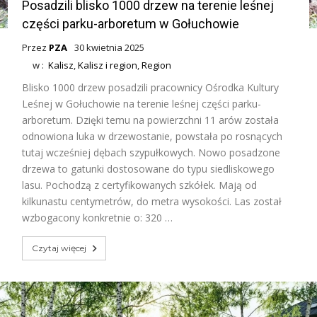
Posadzili blisko 1000 drzew na terenie leśnej
części parku-arboretum w Gołuchowie
Przez
PZA
30 kwietnia 2025
w :
Kalisz
,
Kalisz i region
,
Region
Blisko 1000 drzew posadzili pracownicy Ośrodka Kultury
Leśnej w Gołuchowie na terenie leśnej części parku-
arboretum. Dzięki temu na powierzchni 11 arów została
odnowiona luka w drzewostanie, powstała po rosnących
tutaj wcześniej dębach szypułkowych. Nowo posadzone
drzewa to gatunki dostosowane do typu siedliskowego
lasu. Pochodzą z certyfikowanych szkółek. Mają od
kilkunastu centymetrów, do metra wysokości. Las został
wzbogacony konkretnie o: 320 …
Czytaj więcej