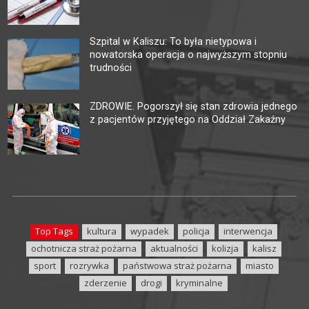
Szpital w Kaliszu: To była nietypowa i
nowatorska operacja o najwyższym stopniu
trudności
ZDROWIE. Pogorszył się stan zdrowia jednego
z pacjentów przyjętego na Oddział Zakaźny
Top Tags
kultura
wypadek
policja
interwencja
ochotnicza straż pożarna
aktualności
kolizja
kalisz
sport
rozrywka
państwowa straż pożarna
miasto
zderzenie
drogi
kryminalne