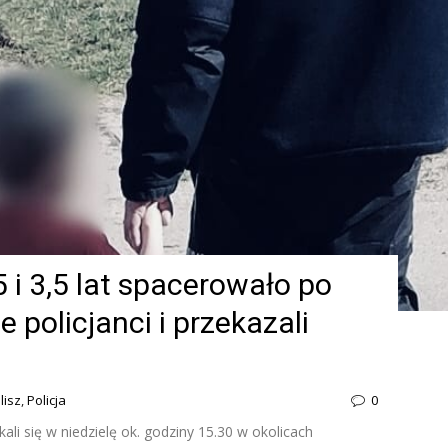
i 3,5 lat spacerowało po
je policjanci i przekazali
lisz
,
Policja
0
ąkali się w niedzielę ok. godziny 15.30 w okolicach