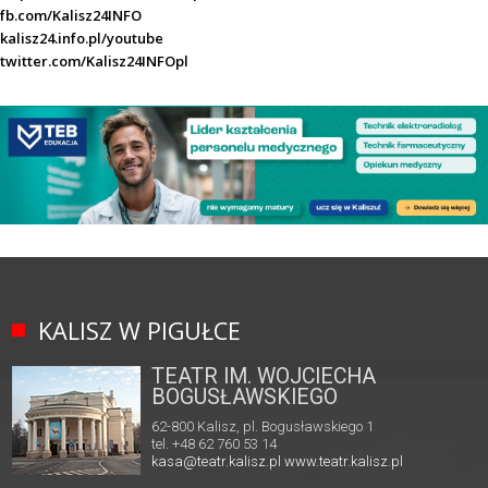
fb.com/Kalisz24INFO
kalisz24.info.pl/youtube
twitter.com/Kalisz24INFOpl
KALISZ W PIGUŁCE
TEATR IM. WOJCIECHA
BOGUSŁAWSKIEGO
62-800 Kalisz, pl. Bogusławskiego 1
tel. +48 62 760 53 14
kasa@teatr.kalisz.pl
www.teatr.kalisz.pl