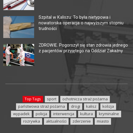
Szpital w Kaliszu: To była nietypowa i
nowatorska operacja o najwyższym stopniu
trudności
ZDROWIE. Pogorszył się stan zdrowia jednego
z pacjentów przyjętego na Oddział Zakaźny
Top Tags
sport
ochotnicza straż pożarna
państwowa straż pożarna
drogi
kalisz
kolizja
wypadek
policja
interwencja
kultura
kryminalne
rozrywka
aktualności
zderzenie
miasto