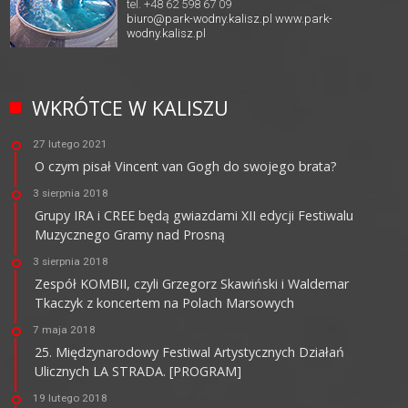
tel. +48 62 598 67 09
biuro@park-wodny.kalisz.pl
www.park-
wodny.kalisz.pl
WKRÓTCE W KALISZU
27 lutego 2021
O czym pisał Vincent van Gogh do swojego brata?
3 sierpnia 2018
Grupy IRA i CREE będą gwiazdami XII edycji Festiwalu
Muzycznego Gramy nad Prosną
3 sierpnia 2018
Zespół KOMBII, czyli Grzegorz Skawiński i Waldemar
Tkaczyk z koncertem na Polach Marsowych
7 maja 2018
25. Międzynarodowy Festiwal Artystycznych Działań
Ulicznych LA STRADA. [PROGRAM]
19 lutego 2018