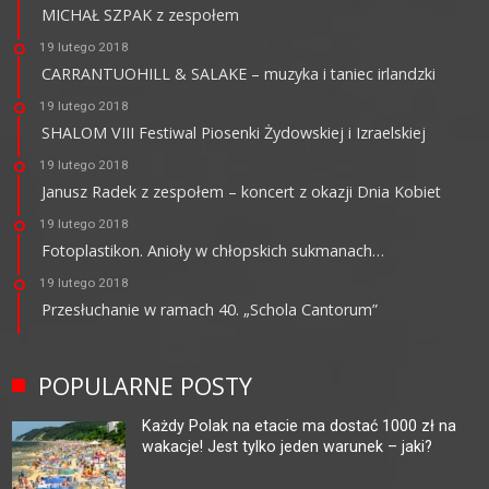
MICHAŁ SZPAK z zespołem
19 lutego 2018
CARRANTUOHILL & SALAKE – muzyka i taniec irlandzki
19 lutego 2018
SHALOM VIII Festiwal Piosenki Żydowskiej i Izraelskiej
19 lutego 2018
Janusz Radek z zespołem – koncert z okazji Dnia Kobiet
19 lutego 2018
Fotoplastikon. Anioły w chłopskich sukmanach…
19 lutego 2018
Przesłuchanie w ramach 40. „Schola Cantorum”
POPULARNE POSTY
Każdy Polak na etacie ma dostać 1000 zł na
wakacje! Jest tylko jeden warunek – jaki?