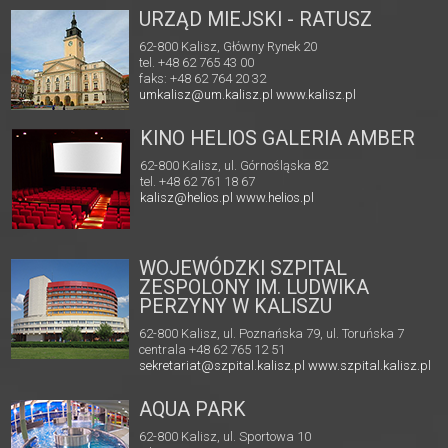
URZĄD MIEJSKI - RATUSZ
62-800 Kalisz, Główny Rynek 20
tel. +48 62 765 43 00
faks: +48 62 764 20 32
umkalisz@um.kalisz.pl
www.kalisz.pl
KINO HELIOS GALERIA AMBER
62-800 Kalisz, ul. Górnośląska 82
tel. +48 62 761 18 67
kalisz@helios.pl
www.helios.pl
WOJEWÓDZKI SZPITAL
ZESPOLONY IM. LUDWIKA
PERZYNY W KALISZU
62-800 Kalisz, ul. Poznańska 79, ul. Toruńska 7
centrala +48 62 765 12 51
sekretariat@szpital.kalisz.pl
www.szpital.kalisz.pl
AQUA PARK
62-800 Kalisz, ul. Sportowa 10