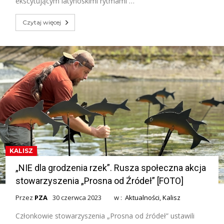
ekscytującym latynoskimi rytmami …
Czytaj więcej
KALISZ
„NIE dla grodzenia rzek”. Rusza społeczna akcja
stowarzyszenia „Prosna od Źródeł” [FOTO]
Przez
PZA
30 czerwca 2023
w :
Aktualności
,
Kalisz
Członkowie stowarzyszenia „Prosna od źródeł” ustawili