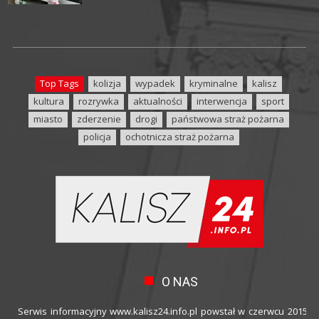
Top Tags
kolizja
wypadek
kryminalne
kalisz
kultura
rozrywka
aktualności
interwencja
sport
miasto
zderzenie
drogi
państwowa straż pożarna
policja
ochotnicza straż pożarna
O NAS
Serwis informacyjny www.kalisz24.info.pl powstał w czerwcu 2015 ro