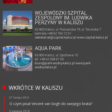
WOJEWÓDZKI SZPITAL
ZESPOLONY IM. LUDWIKA
PERZYNY W KALISZU
62-800 Kalisz, ul. Poznańska 79, ul. Toruńska 7
centrala +48 62 765 12 51
sekretariat@szpital.kalisz.pl
www.szpital.kalisz.pl
AQUA PARK
62-800 Kalisz, ul. Sportowa 10
tel. +48 62 598 67 09
biuro@park-wodny.kalisz.pl
www.park-
wodny.kalisz.pl
WKRÓTCE W KALISZU
27 lutego 2021
O czym pisał Vincent van Gogh do swojego brata?
3 sierpnia 2018