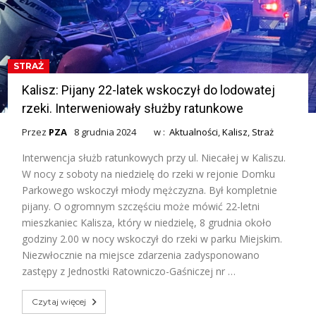
STRAŻ
Kalisz: Pijany 22-latek wskoczył do lodowatej
rzeki. Interweniowały służby ratunkowe
Przez
PZA
8 grudnia 2024
w :
Aktualności
,
Kalisz
,
Straż
Interwencja służb ratunkowych przy ul. Niecałej w Kaliszu.
W nocy z soboty na niedzielę do rzeki w rejonie Domku
Parkowego wskoczył młody mężczyzna. Był kompletnie
pijany. O ogromnym szczęściu może mówić 22-letni
mieszkaniec Kalisza, który w niedzielę, 8 grudnia około
godziny 2.00 w nocy wskoczył do rzeki w parku Miejskim.
Niezwłocznie na miejsce zdarzenia zadysponowano
zastępy z Jednostki Ratowniczo-Gaśniczej nr …
Czytaj więcej