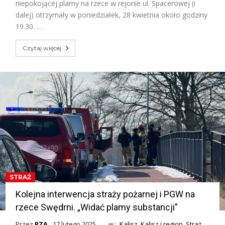
niepokojącej plamy na rzece w rejonie ul. Spacerowej (i
dalej) otrzymały w poniedziałek, 28 kwietnia około godziny
19.30. …
Czytaj więcej
STRAŻ
Kolejna interwencja straży pożarnej i PGW na
rzece Swędrni. „Widać plamy substancji”
Przez
PZA
17 lutego 2025
w :
Kalisz
,
Kalisz i region
,
Straż