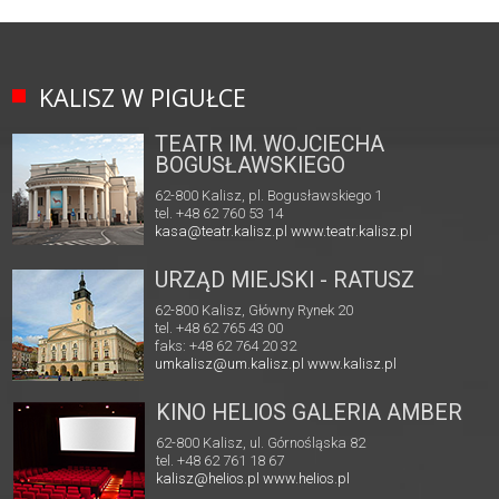
KALISZ W PIGUŁCE
TEATR IM. WOJCIECHA
BOGUSŁAWSKIEGO
62-800 Kalisz, pl. Bogusławskiego 1
tel. +48 62 760 53 14
kasa@teatr.kalisz.pl
www.teatr.kalisz.pl
URZĄD MIEJSKI - RATUSZ
62-800 Kalisz, Główny Rynek 20
tel. +48 62 765 43 00
faks: +48 62 764 20 32
umkalisz@um.kalisz.pl
www.kalisz.pl
KINO HELIOS GALERIA AMBER
62-800 Kalisz, ul. Górnośląska 82
tel. +48 62 761 18 67
kalisz@helios.pl
www.helios.pl