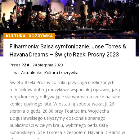
KULTURA I ROZRYWKA
Filharmonia: Salsa symfonicznie. Jose Torres &
Havana Dreams – Święto Rzeki Prosny 2023
Przez
PZA
24 sierpnia 2023
w :
Aktualności
,
Kultura i rozrywka
Święto Rzeki Prosny co roku przyciąga niezliczonych
miłośników dobrej muzyki we wspaniałej oprawie, jaką
mają koncerty odbywające się wprost na rzece na sam
koniec upalnego lata. W ostatnią sobotę wakacji, 26
sierpnia o godz. 20.00 przy Teatrze im. Wojciecha
Bogusławskiego usłyszymy doskonale znanego
publiczności w całym kraju, wybitnego perkusistę
kubańskiego José Torresa z zespołem Havana Dreams w