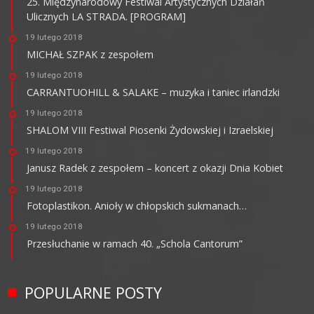
25. Międzynarodowy Festiwal Artystycznych Działań
Ulicznych LA STRADA. [PROGRAM]
19 lutego 2018
MICHAŁ SZPAK z zespołem
19 lutego 2018
CARRANTUOHILL & SALAKE – muzyka i taniec irlandzki
19 lutego 2018
SHALOM VIII Festiwal Piosenki Żydowskiej i Izraelskiej
19 lutego 2018
Janusz Radek z zespołem – koncert z okazji Dnia Kobiet
19 lutego 2018
Fotoplastikon. Anioły w chłopskich sukmanach…
19 lutego 2018
Przesłuchanie w ramach 40. „Schola Cantorum”
POPULARNE POSTY