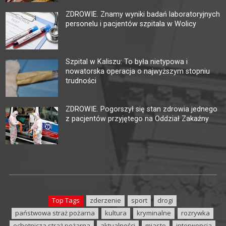
ZDROWIE. Znamy wyniki badań laboratoryjnych
personelu i pacjentów szpitala w Wolicy
Szpital w Kaliszu: To była nietypowa i
nowatorska operacja o najwyższym stopniu
trudności
ZDROWIE. Pogorszył się stan zdrowia jednego
z pacjentów przyjętego na Oddział Zakaźny
Top Tags
zderzenie
sport
drogi
państwowa straż pożarna
kultura
kryminalne
rozrywka
ochotnicza straż pożarna
aktualności
miasto
interwencja