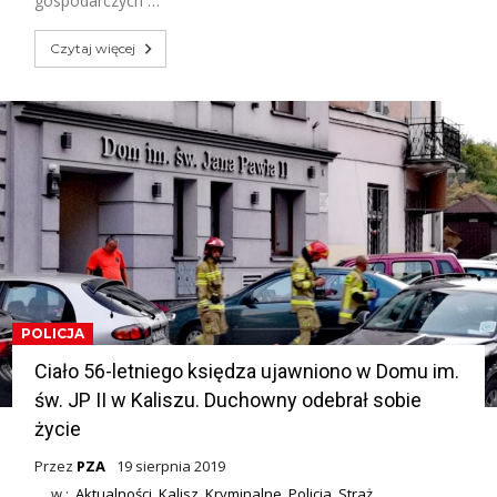
gospodarczych …
Czytaj więcej
POLICJA
Ciało 56-letniego księdza ujawniono w Domu im.
św. JP II w Kaliszu. Duchowny odebrał sobie
życie
Przez
PZA
19 sierpnia 2019
w :
Aktualności
,
Kalisz
,
Kryminalne
,
Policja
,
Straż