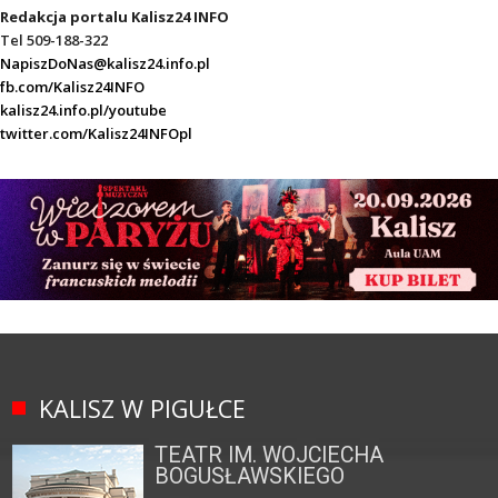
Redakcja portalu Kalisz24 INFO
Tel 509-188-322
NapiszDoNas@kalisz24.info.pl
fb.com/Kalisz24INFO
kalisz24.info.pl/youtube
twitter.com/Kalisz24INFOpl
KALISZ W PIGUŁCE
TEATR IM. WOJCIECHA
BOGUSŁAWSKIEGO