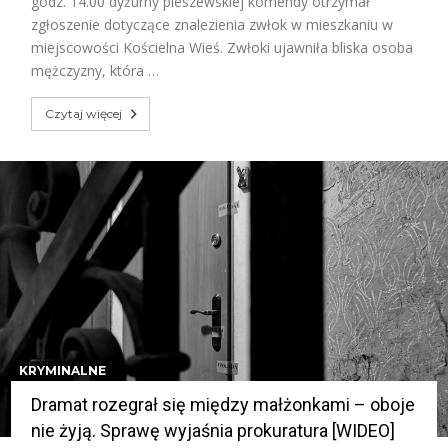
godz. 14.00 dyżurny pleszewskiej komendy otrzymał
zgłoszenie dotyczące znalezienia zwłok w mieszkaniu w
miejscowości Kościelna Wieś. Zwłoki ujawniła bliska osoba
mężczyzny, która …
Czytaj więcej
KRYMINALNE
Dramat rozegrał się między małżonkami – oboje
nie żyją. Sprawę wyjaśnia prokuratura [WIDEO]