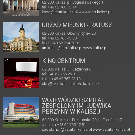
62-800 Kalisz, pl. Bogusławskiego 1
tel. +48 62 760 53 14
kasa@teatr.kalisz.pl
www.teatr.kalisz.pl
URZĄD MIEJSKI - RATUSZ
62-800 Kalisz, Główny Rynek 20
tel. +48 62 765 43 00
faks: +48 62 764 20 32
umkalisz@um.kalisz.pl
www.kalisz.pl
KINO CENTRUM
62-800 Kalisz, ul. Łazienna 6
tel. +48 62 765 25 01
faks. +48 62 767 23 18
ckis@ckis.kalisz.pl
ckis.kalisz.pl/
WOJEWÓDZKI SZPITAL
ZESPOLONY IM. LUDWIKA
PERZYNY W KALISZU
62-800 Kalisz, ul. Poznańska 79, ul. Toruńska 7
centrala +48 62 765 12 51
sekretariat@szpital.kalisz.pl
www.szpital.kalisz.pl