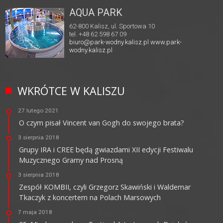
AQUA PARK
62-800 Kalisz, ul. Sportowa 10
tel. +48 62 598 67 09
biuro@park-wodny.kalisz.pl
www.park-
wodny.kalisz.pl
WKRÓTCE W KALISZU
27 lutego 2021
O czym pisał Vincent van Gogh do swojego brata?
3 sierpnia 2018
Grupy IRA i CREE będą gwiazdami XII edycji Festiwalu
Muzycznego Gramy nad Prosną
3 sierpnia 2018
Zespół KOMBII, czyli Grzegorz Skawiński i Waldemar
Tkaczyk z koncertem na Polach Marsowych
7 maja 2018