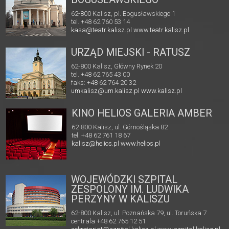
62-800 Kalisz, pl. Bogusławskiego 1
tel. +48 62 760 53 14
kasa@teatr.kalisz.pl
www.teatr.kalisz.pl
URZĄD MIEJSKI - RATUSZ
62-800 Kalisz, Główny Rynek 20
tel. +48 62 765 43 00
faks: +48 62 764 20 32
umkalisz@um.kalisz.pl
www.kalisz.pl
KINO HELIOS GALERIA AMBER
62-800 Kalisz, ul. Górnośląska 82
tel. +48 62 761 18 67
kalisz@helios.pl
www.helios.pl
WOJEWÓDZKI SZPITAL
ZESPOLONY IM. LUDWIKA
PERZYNY W KALISZU
62-800 Kalisz, ul. Poznańska 79, ul. Toruńska 7
centrala +48 62 765 12 51