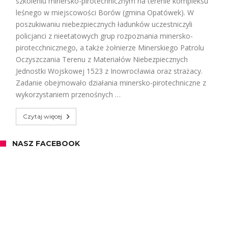
szkoleniu minersko-pirotechnicznym na terenie kompleksu
leśnego w miejscowości Borów (gmina Opatówek). W
poszukiwaniu niebezpiecznych ładunków uczestniczyli
policjanci z nieetatowych grup rozpoznania minersko-
pirotecchnicznego, a także żołnierze Minerskiego Patrolu
Oczyszczania Terenu z Materiałów Niebezpiecznych
Jednostki Wojskowej 1523 z Inowrocławia oraz strażacy.
Zadanie obejmowało działania minersko-pirotechniczne z
wykorzystaniem przenośnych …
Czytaj więcej
NASZ FACEBOOK