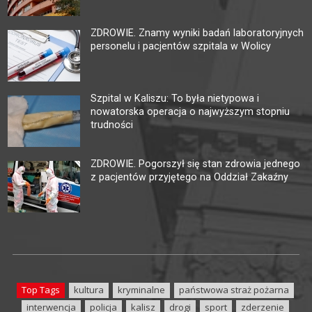
ZDROWIE. Znamy wyniki badań laboratoryjnych
personelu i pacjentów szpitala w Wolicy
Szpital w Kaliszu: To była nietypowa i
nowatorska operacja o najwyższym stopniu
trudności
ZDROWIE. Pogorszył się stan zdrowia jednego
z pacjentów przyjętego na Oddział Zakaźny
Top Tags
kultura
kryminalne
państwowa straż pożarna
interwencja
policja
kalisz
drogi
sport
zderzenie