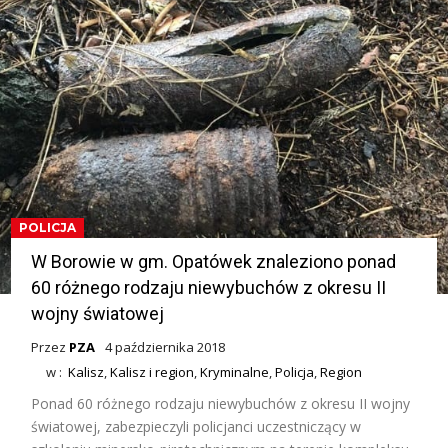
POLICJA
W Borowie w gm. Opatówek znaleziono ponad
60 różnego rodzaju niewybuchów z okresu II
wojny światowej
Przez
PZA
4 października 2018
w :
Kalisz
,
Kalisz i region
,
Kryminalne
,
Policja
,
Region
Ponad 60 różnego rodzaju niewybuchów z okresu II wojny
światowej, zabezpieczyli policjanci uczestniczący w