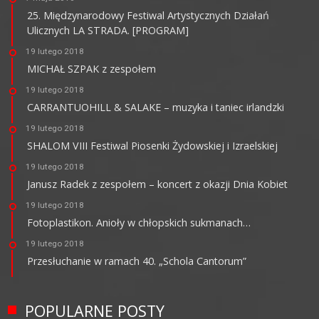
25. Międzynarodowy Festiwal Artystycznych Działań
Ulicznych LA STRADA. [PROGRAM]
19 lutego 2018
MICHAŁ SZPAK z zespołem
19 lutego 2018
CARRANTUOHILL & SALAKE – muzyka i taniec irlandzki
19 lutego 2018
SHALOM VIII Festiwal Piosenki Żydowskiej i Izraelskiej
19 lutego 2018
Janusz Radek z zespołem – koncert z okazji Dnia Kobiet
19 lutego 2018
Fotoplastikon. Anioły w chłopskich sukmanach…
19 lutego 2018
Przesłuchanie w ramach 40. „Schola Cantorum”
POPULARNE POSTY