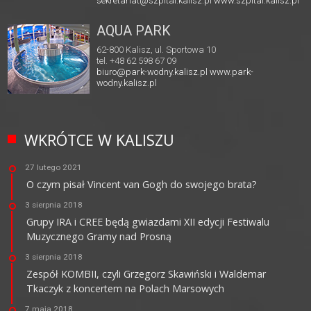
sekretariat@szpital.kalisz.pl
www.szpital.kalisz.pl
AQUA PARK
62-800 Kalisz, ul. Sportowa 10
tel. +48 62 598 67 09
biuro@park-wodny.kalisz.pl
www.park-
wodny.kalisz.pl
WKRÓTCE W KALISZU
27 lutego 2021
O czym pisał Vincent van Gogh do swojego brata?
3 sierpnia 2018
Grupy IRA i CREE będą gwiazdami XII edycji Festiwalu
Muzycznego Gramy nad Prosną
3 sierpnia 2018
Zespół KOMBII, czyli Grzegorz Skawiński i Waldemar
Tkaczyk z koncertem na Polach Marsowych
7 maja 2018