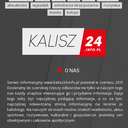
aktualności
wypadek
ochotnicza straż pożarna
rozrywka
miasto
kolizja
O NAS
Serwis informacyjny www.kalisz24.info.pl powstał w czerwcu 2015 ro
Docieramy do szerokiej rzeszy odbiorców nie tylko w naszym regioni
nas każdy znajdzie interesujące go i przydatne informacje. Dążymy
tego żeby być najszybciej podającą informacje, a co za tym idz
najczęściej odwiedzaną stroną informacyjną na terenie powi
kaliskiego. Na naszych stronach można znaleźć wiadomości, aktualno
sportowe, rozrywkowe, kulturalne i gospodarcze. Jesteśmy serwi
obiektywnym i całkowicie apolitycznym.