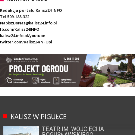
Redakcja portalu Kalisz24 INFO
Tel 509-188-322
NapiszDoNas@kalisz24.info.pl
fb.com/Kalisz24INFO
kalisz24.info.pl/youtube
twitter.com/Kalisz24INFOpl
KALISZ W PIGUŁCE
TEATR IM. WOJCIECHA
BOGUSŁAWSKIEGO