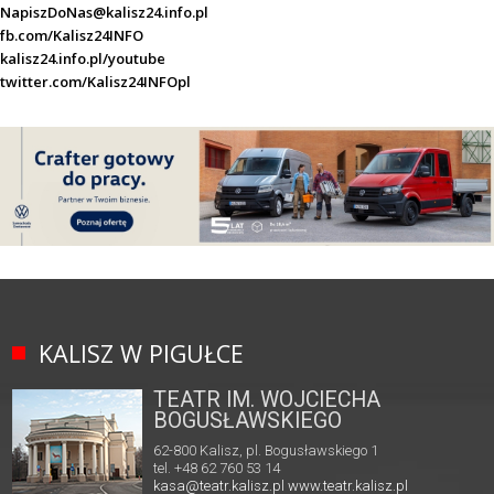
NapiszDoNas@kalisz24.info.pl
fb.com/Kalisz24INFO
kalisz24.info.pl/youtube
twitter.com/Kalisz24INFOpl
KALISZ W PIGUŁCE
TEATR IM. WOJCIECHA
BOGUSŁAWSKIEGO
62-800 Kalisz, pl. Bogusławskiego 1
tel. +48 62 760 53 14
kasa@teatr.kalisz.pl
www.teatr.kalisz.pl