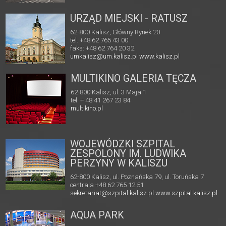
URZĄD MIEJSKI - RATUSZ
62-800 Kalisz, Główny Rynek 20
tel. +48 62 765 43 00
faks: +48 62 764 20 32
umkalisz@um.kalisz.pl
www.kalisz.pl
MULTIKINO GALERIA TĘCZA
62-800 Kalisz, ul. 3 Maja 1
tel. + 48 41 267 23 84
multikino.pl
WOJEWÓDZKI SZPITAL
ZESPOLONY IM. LUDWIKA
PERZYNY W KALISZU
62-800 Kalisz, ul. Poznańska 79, ul. Toruńska 7
centrala +48 62 765 12 51
sekretariat@szpital.kalisz.pl
www.szpital.kalisz.pl
AQUA PARK