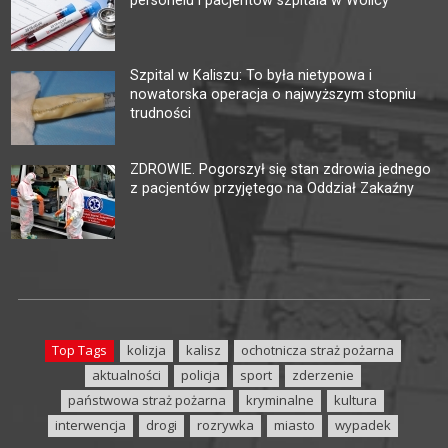
personelu i pacjentów szpitala w Wolicy
Szpital w Kaliszu: To była nietypowa i
nowatorska operacja o najwyższym stopniu
trudności
ZDROWIE. Pogorszył się stan zdrowia jednego
z pacjentów przyjętego na Oddział Zakaźny
Top Tags
kolizja
kalisz
ochotnicza straż pożarna
aktualności
policja
sport
zderzenie
państwowa straż pożarna
kryminalne
kultura
interwencja
drogi
rozrywka
miasto
wypadek