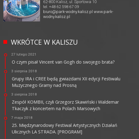
62-800 Kalisz, ul. Sportowa 10
tel. +48 62 598 67 09
biuro@park-wodny.kalisz.pl
www.park-
wodny.kalisz.pl
WKRÓTCE W KALISZU
27 lutego 2021
O czym pisał Vincent van Gogh do swojego brata?
3 sierpnia 2018
Grupy IRA i CREE będą gwiazdami XII edycji Festiwalu
Muzycznego Gramy nad Prosną
3 sierpnia 2018
Zespół KOMBII, czyli Grzegorz Skawiński i Waldemar
Tkaczyk z koncertem na Polach Marsowych
7 maja 2018
25. Międzynarodowy Festiwal Artystycznych Działań
Ulicznych LA STRADA. [PROGRAM]