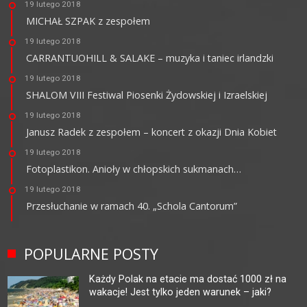
19 lutego 2018
MICHAŁ SZPAK z zespołem
19 lutego 2018
CARRANTUOHILL & SALAKE – muzyka i taniec irlandzki
19 lutego 2018
SHALOM VIII Festiwal Piosenki Żydowskiej i Izraelskiej
19 lutego 2018
Janusz Radek z zespołem – koncert z okazji Dnia Kobiet
19 lutego 2018
Fotoplastikon. Anioły w chłopskich sukmanach…
19 lutego 2018
Przesłuchanie w ramach 40. „Schola Cantorum”
POPULARNE POSTY
Każdy Polak na etacie ma dostać 1000 zł na
wakacje! Jest tylko jeden warunek – jaki?