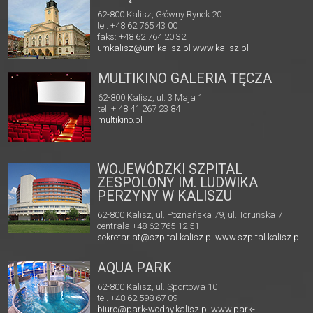
62-800 Kalisz, Główny Rynek 20
tel. +48 62 765 43 00
faks: +48 62 764 20 32
umkalisz@um.kalisz.pl
www.kalisz.pl
MULTIKINO GALERIA TĘCZA
62-800 Kalisz, ul. 3 Maja 1
tel. + 48 41 267 23 84
multikino.pl
WOJEWÓDZKI SZPITAL
ZESPOLONY IM. LUDWIKA
PERZYNY W KALISZU
62-800 Kalisz, ul. Poznańska 79, ul. Toruńska 7
centrala +48 62 765 12 51
sekretariat@szpital.kalisz.pl
www.szpital.kalisz.pl
AQUA PARK
62-800 Kalisz, ul. Sportowa 10
tel. +48 62 598 67 09
biuro@park-wodny.kalisz.pl
www.park-