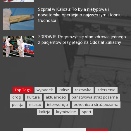
Szpital w Kaliszu: To była nietypowa i
nowatorska operacja o najwyższym stopniu
trudności
ZDROWIE. Pogorszył się stan zdrowia jednego
z pacjentów przyjętego na Oddział Zakaźny
Top Tags
wypadek
kalisz
rozrywka
zderzenie
drogi
kultura
aktualności
państwowa straż pożarna
policja
miasto
interwencja
ochotnicza straż pożarna
kolizja
kryminalne
sport