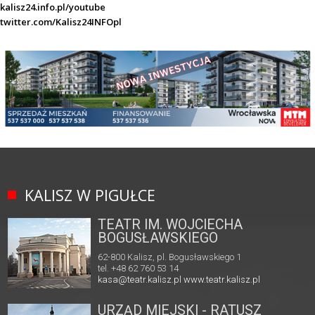
kalisz24.info.pl/youtube
twitter.com/Kalisz24INFOpl
KALISZ W PIGUŁCE
TEATR IM. WOJCIECHA
BOGUSŁAWSKIEGO
62-800 Kalisz, pl. Bogusławskiego 1
tel. +48 62 760 53 14
kasa@teatr.kalisz.pl
www.teatr.kalisz.pl
URZĄD MIEJSKI - RATUSZ