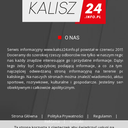
O NAS
Serwis informacyjny www.kalisz24.info.pl powstał w czerwcu 2015 ro
Docieramy do szerokiej rzeszy odbiorców nie tylko w naszym regioni
nas każdy znajdzie interesujące go i przydatne informacje. Dążymy
tego żeby być najszybciej podającą informacje, a co za tym idz
najczęściej odwiedzaną stroną informacyjną na terenie powi
kaliskiego. Na naszych stronach można znaleźć wiadomości, aktualno
sportowe, rozrywkowe, kulturalne i gospodarcze. Jesteśmy serwi
obiektywnym i całkowicie apolitycznym.
Strona Główna
Polityka Prywatności
Regulamin
Reklama
Kontakt
Ta strona korzysta z ciasteczek aby świadczyć usługi na