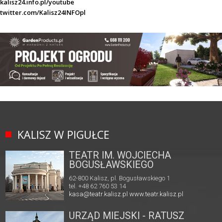
kalisz24.info.pl/youtube
twitter.com/Kalisz24INFOpl
KALISZ W PIGUŁCE
TEATR IM. WOJCIECHA
BOGUSŁAWSKIEGO
62-800 Kalisz, pl. Bogusławskiego 1
tel. +48 62 760 53 14
kasa@teatr.kalisz.pl
www.teatr.kalisz.pl
URZĄD MIEJSKI - RATUSZ