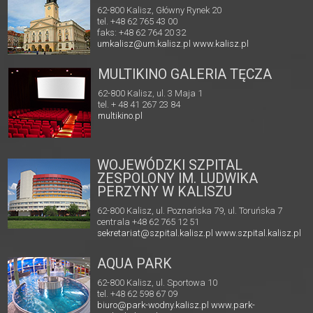
62-800 Kalisz, Główny Rynek 20
tel. +48 62 765 43 00
faks: +48 62 764 20 32
umkalisz@um.kalisz.pl
www.kalisz.pl
MULTIKINO GALERIA TĘCZA
62-800 Kalisz, ul. 3 Maja 1
tel. + 48 41 267 23 84
multikino.pl
WOJEWÓDZKI SZPITAL
ZESPOLONY IM. LUDWIKA
PERZYNY W KALISZU
62-800 Kalisz, ul. Poznańska 79, ul. Toruńska 7
centrala +48 62 765 12 51
sekretariat@szpital.kalisz.pl
www.szpital.kalisz.pl
AQUA PARK
62-800 Kalisz, ul. Sportowa 10
tel. +48 62 598 67 09
biuro@park-wodny.kalisz.pl
www.park-