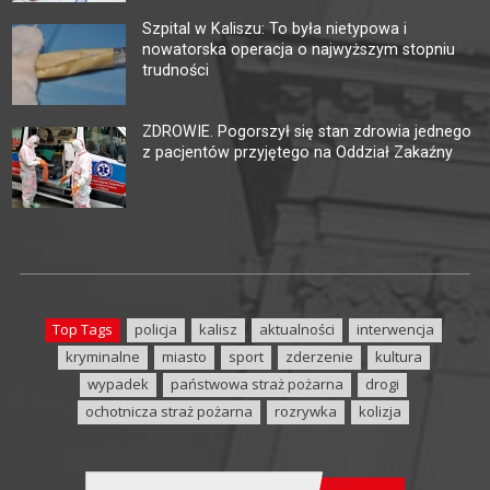
Szpital w Kaliszu: To była nietypowa i
nowatorska operacja o najwyższym stopniu
trudności
ZDROWIE. Pogorszył się stan zdrowia jednego
z pacjentów przyjętego na Oddział Zakaźny
Top Tags
policja
kalisz
aktualności
interwencja
kryminalne
miasto
sport
zderzenie
kultura
wypadek
państwowa straż pożarna
drogi
ochotnicza straż pożarna
rozrywka
kolizja