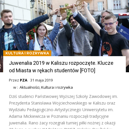
KULTURA I ROZRYWKA
Juwenalia 2019 w Kaliszu rozpoczęte. Klucze
od Miasta w rękach studentów [FOTO]
Przez
PZA
31 maja 2019
w :
Aktualności
,
Kultura i rozrywka
Dziś studenci Państwowej Wyższej Szkoły Zawodowej im.
Prezydenta Stanisława Wojciechowskiego w Kaliszu oraz
Wydziału Pedagogiczno-Artystycznego Uniwersytetu im.
Adama Mickiewicza w Poznaniu rozpoczęli tradycyjne
juwenalia. Rano żacy rozegrali turniej piłki nożnej z okazji