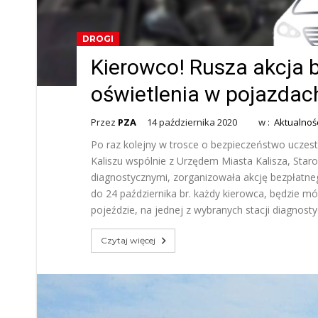
DROGI
Kierowco! Rusza akcja 
oświetlenia w pojazdac
Przez
PZA
14 października 2020
w :
Aktualnoś
Po raz kolejny w trosce o bezpieczeństwo ucze
Kaliszu wspólnie z Urzędem Miasta Kalisza, Sta
diagnostycznymi, zorganizowała akcję bezpłatne
do 24 października br. każdy kierowca, będzie m
pojeździe, na jednej z wybranych stacji diagnost
Czytaj więcej