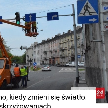
, kiedy zmieni się światło.
h skrzyżowaniach