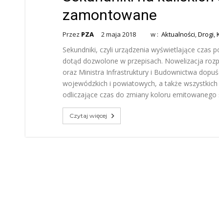
zamontowane
Przez
PZA
2 maja 2018
w :
Aktualności
,
Drogi
,
Sekundniki, czyli urządzenia wyświetlające czas po
dotąd dozwolone w przepisach. Nowelizacja roz
oraz Ministra Infrastruktury i Budownictwa dopu
wojewódzkich i powiatowych, a także wszystkic
odliczające czas do zmiany koloru emitowanego 
Czytaj więcej