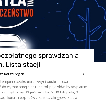
bezpłatnego sprawdzania
 Lista stacji
sz
,
Kalisz i region
0
a kampania społeczna „Twoje światła – nasze
 do wyznaczonej stacji kontroli pojazdów, by bezpłatnie
 odbędzie się: 22 października, 5 i 19 listopada, 3
tacji kontroli pojazdów z Kalisza: Okręgowa Stacja