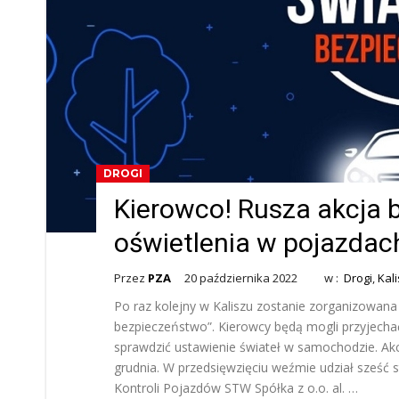
DROGI
Kierowco! Rusza akcja 
oświetlenia w pojazdach.
Przez
PZA
20 października 2022
w :
Drogi
,
Kali
Po raz kolejny w Kaliszu zostanie zorganizowan
bezpieczeństwo”. Kierowcy będą mogli przyjechać
sprawdzić ustawienie świateł w samochodzie. Akcja
grudnia. W przedsięwzięciu weźmie udział sześć s
Kontroli Pojazdów STW Spółka z o.o. al. …