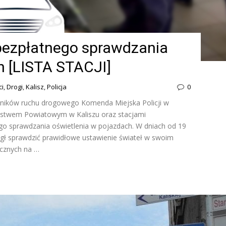
bezpłatnego sprawdzania
h [LISTA STACJI]
ci
,
Drogi
,
Kalisz
,
Policja
0
stników ruchu drogowego Komenda Miejska Policji w
rostwem Powiatowym w Kaliszu oraz stacjami
go sprawdzania oświetlenia w pojazdach. W dniach od 19
ógł sprawdzić prawidłowe ustawienie świateł w swoim
ycznych na …