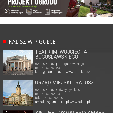
KALISZ W PIGUŁCE
TEATR IM. WOJCIECHA
BOGUSŁAWSKIEGO
62-800 Kalisz, pl. Bogusławskiego 1
tel. +48 62 760 53 14
kasa@teatr.kalisz.pl
www.teatr.kalisz.pl
URZĄD MIEJSKI - RATUSZ
62-800 Kalisz, Główny Rynek 20
tel. +48 62 765 43 00
faks: +48 62 764 20 32
umkalisz@um.kalisz.pl
www.kalisz.pl
KINO HELIOS GALERIA AMBER