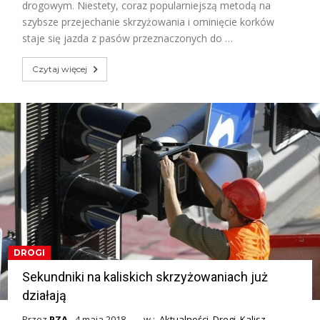
drogowym. Niestety, coraz popularniejszą metodą na
szybsze przejechanie skrzyżowania i ominięcie korków
staje się jazda z pasów przeznaczonych do …
Czytaj więcej
DROGI
Sekundniki na kaliskich skrzyżowaniach już
działają
Przez
PZA
4 maja 2018
w :
Aktualności
,
Drogi
,
Kalisz