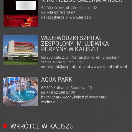
62-800 Kalisz, ul. Górnośląska 82
tel. +48 62 761 18 67
kalisz@helios.pl
www.helios.pl
WOJEWÓDZKI SZPITAL
ZESPOLONY IM. LUDWIKA
PERZYNY W KALISZU
62-800 Kalisz, ul. Poznańska 79, ul. Toruńska 7
centrala +48 62 765 12 51
sekretariat@szpital.kalisz.pl
www.szpital.kalisz.pl
AQUA PARK
62-800 Kalisz, ul. Sportowa 10
tel. +48 62 598 67 09
biuro@park-wodny.kalisz.pl
www.park-
wodny.kalisz.pl
WKRÓTCE W KALISZU