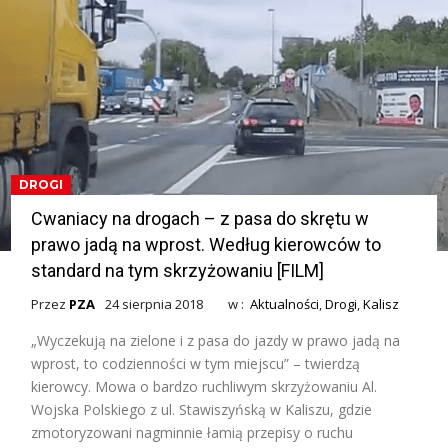
DROGI
Cwaniacy na drogach – z pasa do skrętu w
prawo jadą na wprost. Według kierowców to
standard na tym skrzyżowaniu [FILM]
Przez
PZA
24 sierpnia 2018
w :
Aktualności
,
Drogi
,
Kalisz
„Wyczekują na zielone i z pasa do jazdy w prawo jadą na
wprost, to codzienności w tym miejscu” – twierdzą
kierowcy. Mowa o bardzo ruchliwym skrzyżowaniu Al.
Wojska Polskiego z ul. Stawiszyńską w Kaliszu, gdzie
zmotoryzowani nagminnie łamią przepisy o ruchu