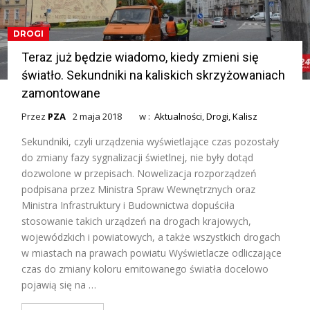
DROGI
Teraz już będzie wiadomo, kiedy zmieni się
światło. Sekundniki na kaliskich skrzyżowaniach
zamontowane
Przez
PZA
2 maja 2018
w :
Aktualności
,
Drogi
,
Kalisz
Sekundniki, czyli urządzenia wyświetlające czas pozostały
do zmiany fazy sygnalizacji świetlnej, nie były dotąd
dozwolone w przepisach. Nowelizacja rozporządzeń
podpisana przez Ministra Spraw Wewnętrznych oraz
Ministra Infrastruktury i Budownictwa dopuściła
stosowanie takich urządzeń na drogach krajowych,
wojewódzkich i powiatowych, a także wszystkich drogach
w miastach na prawach powiatu Wyświetlacze odliczające
czas do zmiany koloru emitowanego światła docelowo
pojawią się na …