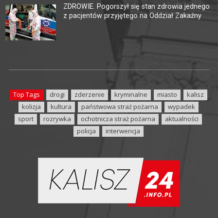
ZDROWIE. Pogorszył się stan zdrowia jednego
z pacjentów przyjętego na Oddział Zakaźny
Top Tags
drogi
zderzenie
kryminalne
miasto
kalisz
kolizja
kultura
państwowa straż pożarna
wypadek
sport
rozrywka
ochotnicza straż pożarna
aktualności
policja
interwencja