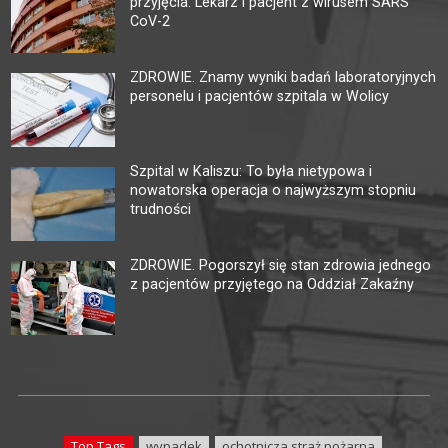
przyjęcia. Lekarz i pacjent z wirusem SARS
CoV-2
ZDROWIE. Znamy wyniki badań laboratoryjnych
personelu i pacjentów szpitala w Wolicy
Szpital w Kaliszu: To była nietypowa i
nowatorska operacja o najwyższym stopniu
trudności
ZDROWIE. Pogorszył się stan zdrowia jednego
z pacjentów przyjętego na Oddział Zakaźny
Top Tags
wypadek
ochotnicza straż pożarna