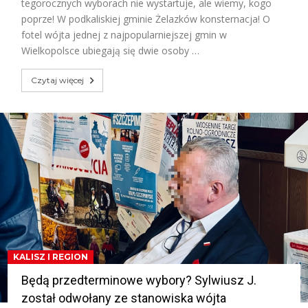
tegorocznych wyborach nie wystartuje, ale wiemy, kogo
poprze! W podkaliskiej gminie Żelazków konsternacja! O
fotel wójta jednej z najpopularniejszej gmin w
Wielkopolsce ubiegają się dwie osoby …
Czytaj więcej
KALISZ I REGION
Będą przedterminowe wybory? Sylwiusz J.
został odwołany ze stanowiska wójta