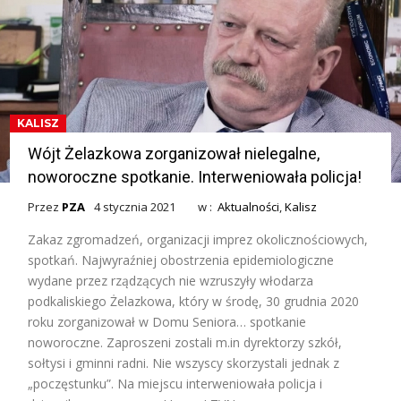
KALISZ
Wójt Żelazkowa zorganizował nielegalne,
noworoczne spotkanie. Interweniowała policja!
Przez
PZA
4 stycznia 2021
w :
Aktualności
,
Kalisz
Zakaz zgromadzeń, organizacji imprez okolicznościowych,
spotkań. Najwyraźniej obostrzenia epidemiologiczne
wydane przez rządzących nie wzruszyły włodarza
podkaliskiego Żelazkowa, który w środę, 30 grudnia 2020
roku zorganizował w Domu Seniora… spotkanie
noworoczne. Zaproszeni zostali m.in dyrektorzy szkół,
sołtysi i gminni radni. Nie wszyscy skorzystali jednak z
„poczęstunku”. Na miejscu interweniowała policja i