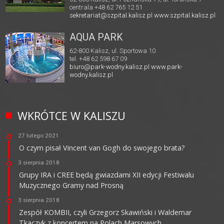
centrala +48 62 765 12 51
sekretariat@szpital.kalisz.pl
www.szpital.kalisz.pl
AQUA PARK
62-800 Kalisz, ul. Sportowa 10
tel. +48 62 598 67 09
biuro@park-wodny.kalisz.pl
www.park-
wodny.kalisz.pl
WKRÓTCE W KALISZU
27 lutego 2021
O czym pisał Vincent van Gogh do swojego brata?
3 sierpnia 2018
Grupy IRA i CREE będą gwiazdami XII edycji Festiwalu
Muzycznego Gramy nad Prosną
3 sierpnia 2018
Zespół KOMBII, czyli Grzegorz Skawiński i Waldemar
Tkaczyk z koncertem na Polach Marsowych