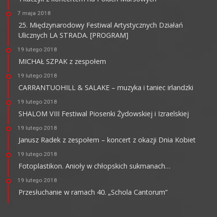
7 maja 2018
25. Międzynarodowy Festiwal Artystycznych Działań
Ulicznych LA STRADA. [PROGRAM]
19 lutego 2018
MICHAŁ SZPAK z zespołem
19 lutego 2018
CARRANTUOHILL & SALAKE – muzyka i taniec irlandzki
19 lutego 2018
SHALOM VIII Festiwal Piosenki Żydowskiej i Izraelskiej
19 lutego 2018
Janusz Radek z zespołem – koncert z okazji Dnia Kobiet
19 lutego 2018
Fotoplastikon. Anioły w chłopskich sukmanach…
19 lutego 2018
Przesłuchanie w ramach 40. „Schola Cantorum”