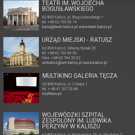
TEATR IM. WOJCIECHA
BOGUSŁAWSKIEGO
62-800 Kalisz, pl. Bogusławskiego 1
tel. +48 62 760 53 14
kasa@teatr.kalisz.pl
www.teatr.kalisz.pl
URZĄD MIEJSKI - RATUSZ
62-800 Kalisz, Główny Rynek 20
tel. +48 62 765 43 00
faks: +48 62 764 20 32
umkalisz@um.kalisz.pl
www.kalisz.pl
MULTIKINO GALERIA TĘCZA
62-800 Kalisz, ul. 3 Maja 1
tel. + 48 41 267 23 84
multikino.pl
WOJEWÓDZKI SZPITAL
ZESPOLONY IM. LUDWIKA
PERZYNY W KALISZU
62-800 Kalisz, ul. Poznańska 79, ul. Toruńska 7