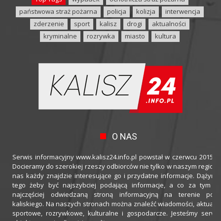
państwowa straż pożarna
policja
kolizja
interwencja
zderzenie
sport
kalisz
drogi
aktualności
kryminalne
rozrywka
miasto
kultura
O NAS
Serwis informacyjny www.kalisz24.info.pl powstał w czerwcu 2015 ro
Docieramy do szerokiej rzeszy odbiorców nie tylko w naszym regioni
nas każdy znajdzie interesujące go i przydatne informacje. Dążymy
tego żeby być najszybciej podającą informacje, a co za tym idz
najczęściej odwiedzaną stroną informacyjną na terenie powi
kaliskiego. Na naszych stronach można znaleźć wiadomości, aktualno
sportowe, rozrywkowe, kulturalne i gospodarcze. Jesteśmy serwi