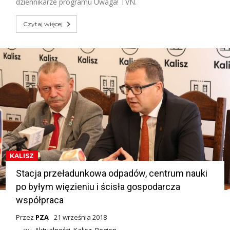
dziennikarze programu Uwaga! TVN.
Czytaj więcej
KALISZ
Stacja przeładunkowa odpadów, centrum nauki
po byłym więzieniu i ścisła gospodarcza
współpraca
Przez
PZA
21 września 2018
w :
Aktualności
,
Kalisz
,
Region