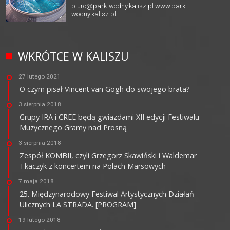
biuro@park-wodny.kalisz.pl
www.park-
wodny.kalisz.pl
WKRÓTCE W KALISZU
27 lutego 2021
O czym pisał Vincent van Gogh do swojego brata?
3 sierpnia 2018
Grupy IRA i CREE będą gwiazdami XII edycji Festiwalu
Muzycznego Gramy nad Prosną
3 sierpnia 2018
Zespół KOMBII, czyli Grzegorz Skawiński i Waldemar
Tkaczyk z koncertem na Polach Marsowych
7 maja 2018
25. Międzynarodowy Festiwal Artystycznych Działań
Ulicznych LA STRADA. [PROGRAM]
19 lutego 2018