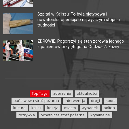
Szpital w Kaliszu: To była nietypowa i
nowatorska operacja o najwyższym stopniu
trudności
ZDROWIE. Pogorszył się stan zdrowia jednego
z pacjentów przyjętego na Oddział Zakaźny
Top Tags
zderzenie
aktualności
państwowa straż pożarna
interwencja
drogi
sport
kultura
kalisz
kolizja
miasto
wypadek
policja
rozrywka
ochotnicza straż pożarna
kryminalne