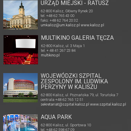
URZĄD MIEJSKI - RATUSZ
62-800 Kalisz, Główny Rynek 20
tel. +48 62 765 43 00
faks: +48 62 764 20 32
umkalisz@um.kalisz.pl
www.kalisz.pl
MULTIKINO GALERIA TĘCZA
62-800 Kalisz, ul. 3 Maja 1
tel. + 48 41 267 23 84
multikino.pl
WOJEWÓDZKI SZPITAL
ZESPOLONY IM. LUDWIKA
PERZYNY W KALISZU
62-800 Kalisz, ul. Poznańska 79, ul. Toruńska 7
centrala +48 62 765 12 51
sekretariat@szpital.kalisz.pl
www.szpital.kalisz.pl
AQUA PARK
62-800 Kalisz, ul. Sportowa 10
tel. +48 62 598 67 09