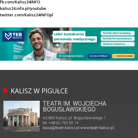
fb.com/Kalisz24INFO
kalisz24.info.pl/youtube
twitter.com/Kalisz24INFOpl
KALISZ W PIGUŁCE
TEATR IM. WOJCIECHA
BOGUSŁAWSKIEGO
62-800 Kalisz, pl. Bogusławskiego 1
tel. +48 62 760 53 14
kasa@teatr.kalisz.pl
www.teatr.kalisz.pl