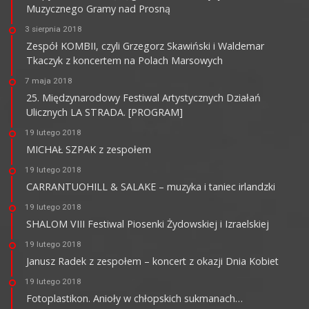
Muzycznego Gramy nad Prosną
3 sierpnia 2018
Zespół KOMBII, czyli Grzegorz Skawiński i Waldemar
Tkaczyk z koncertem na Polach Marsowych
7 maja 2018
25. Międzynarodowy Festiwal Artystycznych Działań
Ulicznych LA STRADA. [PROGRAM]
19 lutego 2018
MICHAŁ SZPAK z zespołem
19 lutego 2018
CARRANTUOHILL & SALAKE – muzyka i taniec irlandzki
19 lutego 2018
SHALOM VIII Festiwal Piosenki Żydowskiej i Izraelskiej
19 lutego 2018
Janusz Radek z zespołem – koncert z okazji Dnia Kobiet
19 lutego 2018
Fotoplastikon. Anioły w chłopskich sukmanach…