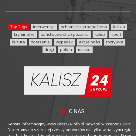
Top Tags
interwencja
ochotnicza straż pożarna
kolizja
kryminalne
państwowa straż pożarna
kalisz
sport
kultura
zderzenie
wypadek
aktualności
rozrywka
drogi
policja
miasto
O NAS
Serwis informacyjny www.kalisz24.info.pl powstał w czerwcu 2015 ro
Docieramy do szerokiej rzeszy odbiorców nie tylko w naszym regioni
nas każdy znajdzie interesujące go i przydatne informacje. Dążymy