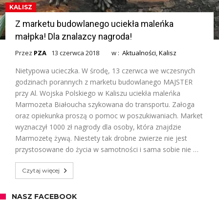
KALISZ
Z marketu budowlanego uciekła maleńka
małpka! Dla znalazcy nagroda!
Przez
PZA
13 czerwca 2018
w :
Aktualności
,
Kalisz
Nietypowa ucieczka. W środę, 13 czerwca we wczesnych
godzinach porannych z marketu budowlanego MAJSTER
przy Al. Wojska Polskiego w Kaliszu uciekła maleńka
Marmozeta Białoucha szykowana do transportu. Załoga
oraz opiekunka proszą o pomoc w poszukiwaniach. Market
wyznaczył 1000 zł nagrody dla osoby, która znajdzie
Marmozetę żywą. Niestety tak drobne zwierze nie jest
przystosowane do życia w samotności i sama sobie nie …
Czytaj więcej
NASZ FACEBOOK