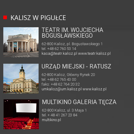
KALISZ W PIGUŁCE
TEATR IM. WOJCIECHA
BOGUSŁAWSKIEGO
62-800 Kalisz, pl. Bogusławskiego 1
tel. +48 62 760 53 14
kasa@teatr.kalisz.pl
www.teatr.kalisz.pl
URZĄD MIEJSKI - RATUSZ
62-800 Kalisz, Główny Rynek 20
tel. +48 62 765 43 00
faks: +48 62 764 20 32
umkalisz@um.kalisz.pl
www.kalisz.pl
MULTIKINO GALERIA TĘCZA
62-800 Kalisz, ul. 3 Maja 1
tel. + 48 41 267 23 84
multikino.pl