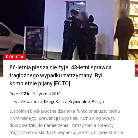
POLICJA
86-letnia piesza nie żyje. 43-letni sprawca
tragicznego wypadku zatrzymany! Był
kompletnie pijany [FOTO]
Przez
PZA
9 stycznia 2019
w :
Aktualności
,
Drogi
,
Kalisz
,
Kryminalne
,
Policja
Wspólne i błyskawiczne działania funkcjonariuszy pionu
kryminalnego, prewencji i wydziału ruchu drogowego
doprowadziły do namierzenia i zatrzymania sprawcy
tragicznego w skutkach wypadku, w którym życie straciła